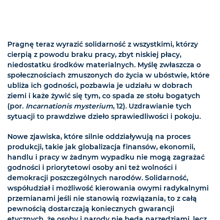
Pragnę teraz wyrazić solidarność z wszystkimi, którzy
cierpią z powodu braku pracy, zbyt niskiej płacy,
niedostatku środków materialnych. Myślę zwłaszcza o
społecznościach zmuszonych do życia w ubóstwie, które
ubliża ich godności, pozbawia je udziału w dobrach
ziemi i każe żywić się tym, co spada ze stołu bogatych
(por.
Incarnationis mysterium
, 12). Uzdrawianie tych
sytuacji to prawdziwe dzieło sprawiedliwości i pokoju.
Nowe zjawiska, które silnie oddziaływują na proces
produkcji, takie jak globalizacja finansów, ekonomii,
handlu i pracy w żadnym wypadku nie mogą zagrażać
godności i priorytetowi osoby ani też wolności i
demokracji poszczególnych narodów. Solidarność,
współudział i możliwość kierowania owymi radykalnymi
przemianami jeśli nie stanowią rozwiązania, to z całą
pewnością dostarczają koniecznych gwarancji
etycznych, że osoby i narody nie będą narzędziami, lecz