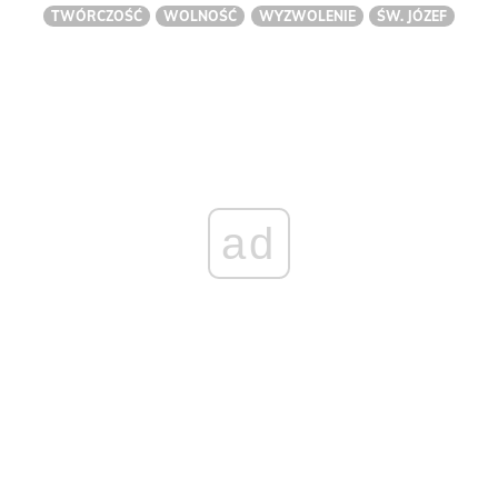
TWÓRCZOŚĆ
WOLNOŚĆ
WYZWOLENIE
ŚW. JÓZEF
ad