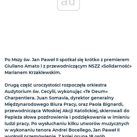
ad
Po Mszy św. Jan Paweł II spotkał się krótko z premierem
Giuliano Amato i z przewodniczącym NSZZ «Solidarność»
Marianem Krzaklewskim.
Drugą część uroczystości rozpoczęła orkiestra
Audytorium św. Cecylii, wykonując «Te Deum»
Charpentiera. Juan Somavia, dyrektor generalny
Międzynarodowego Biura Pracy, oraz Paola Bignardi,
przewodnicząca Włoskiej Akcji Katolickiej, skierowali do
Papieża słowa pozdrowienia i podziękowania w imieniu
ludzi pracy. Po wysłuchaniu kilku utworów muzycznych
w wykonaniu tenora Andrei Bocellego, Jan Paweł II
wygłosił przemówienie. Z kolei grupa 18 osób,