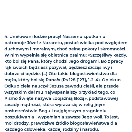
4. Umiłowani ludzie pracy! Naszemu spotkaniu
patronuje Józef z Nazaretu, postać wielka pod względem
duchowym i moralnym, choć pełna pokory i skromności.
W nim wypełnia się obietnica psalmu: «Szczęśliwy każdy,
kto boi się Pana, który chodzi Jego drogami. Bo z pracy
rąk swoich będziesz pożywał, będziesz szczęśliwy i
dobrze ci będzie. (...) Oto takie błogosławieństwo dla
męża, który boi się Pana!» (Ps 128 [127], 1-2. 4). Opiekun
Odkupiciela nauczył Jezusa zawodu cieśli, ale przede
wszystkim dał mu najwspanialszy przykład tego, co
Pismo Święte nazywa «bojaźnią Bożą», podstawowej
zasady mądrości, która wyraża się w religijnym
posłuszeństwie Bogu i najgłębszym pragnieniu
poszukiwania i wypełniania zawsze Jego woli. To jest,
moi drodzy, prawdziwe źródło błogosławieństwa dla
każdego człowieka, każdej rodziny i narodu.