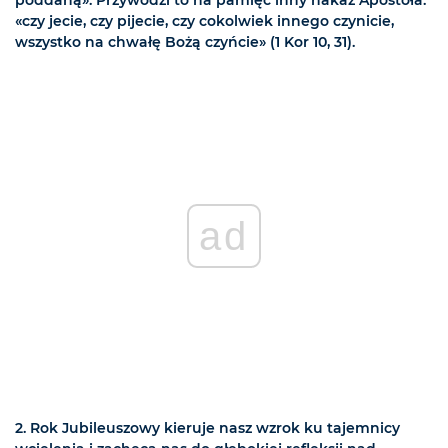
poddaną». Przywodzi to na pamięć inny nakaz Apostoła:
«czy jecie, czy pijecie, czy cokolwiek innego czynicie,
wszystko na chwałę Bożą czyńcie» (1 Kor 10, 31).
ad
2. Rok Jubileuszowy kieruje nasz wzrok ku tajemnicy