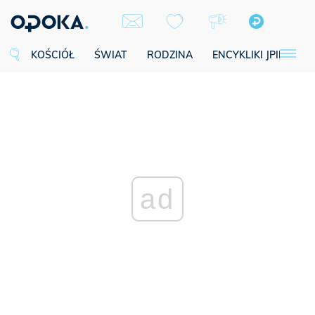
KOŚCIÓŁ
ŚWIAT
RODZINA
ENCYKLIKI JPII
SE
ad