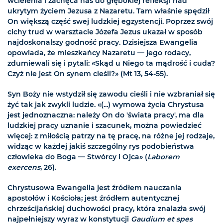
wcielenia i zachęca nas do głębokiej refleksji nad
ukrytym życiem Jezusa z Nazaretu. Tam właśnie spędził
On większą część swej ludzkiej egzystencji. Poprzez swój
cichy trud w warsztacie Józefa Jezus ukazał w sposób
najdoskonalszy godność pracy. Dzisiejsza Ewangelia
opowiada, że mieszkańcy Nazaretu — jego rodacy,
zdumiewali się i pytali: «Skąd u Niego ta mądrość i cuda?
Czyż nie jest On synem cieśli?» (Mt 13, 54-55).
Syn Boży nie wstydził się zawodu cieśli i nie wzbraniał się
żyć tak jak zwykli ludzie. «(...) wymowa życia Chrystusa
jest jednoznaczna: należy On do 'świata pracy', ma dla
ludzkiej pracy uznanie i szacunek, można powiedzieć
więcej: z miłością patrzy na tę pracę, na różne jej rodzaje,
widząc w każdej jakiś szczególny rys podobieństwa
człowieka do Boga — Stwórcy i Ojca» (
Laborem
exercens
, 26).
Chrystusowa Ewangelia jest źródłem nauczania
apostołów i Kościoła; jest źródłem autentycznej
chrześcijańskiej duchowości pracy, która znalazła swój
najpełniejszy wyraz w konstytucji
Gaudium et spes