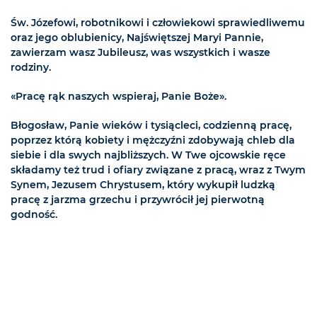
Św. Józefowi, robotnikowi i człowiekowi sprawiedliwemu
oraz jego oblubienicy, Najświętszej Maryi Pannie,
zawierzam wasz Jubileusz, was wszystkich i wasze
rodziny.
«Pracę rąk naszych wspieraj, Panie Boże».
Błogosław, Panie wieków i tysiącleci, codzienną pracę,
poprzez którą kobiety i mężczyźni zdobywają chleb dla
siebie i dla swych najbliższych. W Twe ojcowskie ręce
składamy też trud i ofiary związane z pracą, wraz z Twym
Synem, Jezusem Chrystusem, który wykupił ludzką
pracę z jarzma grzechu i przywrócił jej pierwotną
godność.