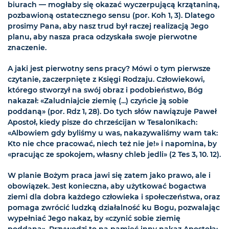
biurach — mogłaby się okazać wyczerpującą krzątaniną,
pozbawioną ostatecznego sensu (por. Koh 1, 3). Dlatego
prosimy Pana, aby nasz trud był raczej realizacją Jego
planu, aby nasza praca odzyskała swoje pierwotne
znaczenie.
A jaki jest pierwotny sens pracy? Mówi o tym pierwsze
czytanie, zaczerpnięte z Księgi Rodzaju. Człowiekowi,
którego stworzył na swój obraz i podobieństwo, Bóg
nakazał: «Zaludniajcie ziemię (...) czyńcie ją sobie
poddaną» (por. Rdz 1, 28). Do tych słów nawiązuje Paweł
Apostoł, kiedy pisze do chrześcijan w Tesalonikach:
«Albowiem gdy byliśmy u was, nakazywaliśmy wam tak:
Kto nie chce pracować, niech też nie je!» i napomina, by
«pracując ze spokojem, własny chleb jedli» (2 Tes 3, 10. 12).
W planie Bożym praca jawi się zatem jako prawo, ale i
obowiązek. Jest konieczna, aby użytkować bogactwa
ziemi dla dobra każdego człowieka i społeczeństwa, oraz
pomaga zwrócić ludzką działalność ku Bogu, pozwalając
wypełniać Jego nakaz, by «czynić sobie ziemię