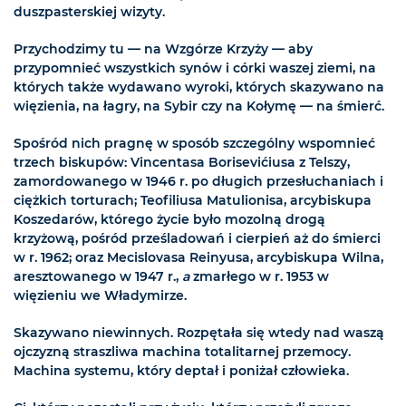
duszpasterskiej wizyty.
Przychodzimy tu — na Wzgórze Krzyży — aby
przypomnieć wszystkich synów i córki waszej ziemi, na
których także wydawano wyroki, których skazywano na
więzienia, na łagry, na Sybir czy na Kołymę — na śmierć.
Spośród nich pragnę w sposób szczególny wspomnieć
trzech biskupów: Vincentasa Borisevićiusa z Telszy,
zamordowanego w 1946 r. po długich przesłuchaniach i
ciężkich torturach; Teofiliusa Matulionisa, arcybiskupa
Koszedarów, którego życie było mozolną drogą
krzyżową, pośród prześladowań i cierpień aż do śmierci
w r. 1962; oraz Mecislovasa Reinyusa, arcybiskupa Wilna,
aresztowanego w 1947 r.,
a
zmarłego w r. 1953 w
więzieniu we Władymirze.
Skazywano niewinnych. Rozpętała się wtedy nad waszą
ojczyzną straszliwa machina totalitarnej przemocy.
Machina systemu, który deptał i poniżał człowieka.