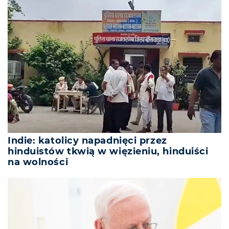
Indie: katolicy napadnięci przez
hinduistów tkwią w więzieniu, hinduiści
na wolności