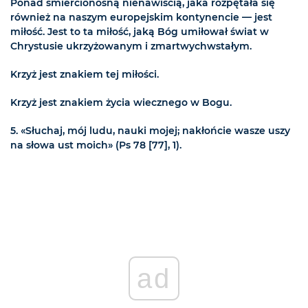
Ponad śmiercionośną nienawiścią, jaka rozpętała się
również na naszym europejskim kontynencie — jest
miłość. Jest to ta miłość, jaką Bóg umiłował świat w
Chrystusie ukrzyżowanym i zmartwychwstałym.
Krzyż jest znakiem tej miłości.
Krzyż jest znakiem życia wiecznego w Bogu.
5. «Słuchaj, mój ludu, nauki mojej; nakłońcie wasze uszy
na słowa ust moich» (Ps 78 [77], 1).
ad