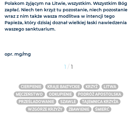
Polakom żyjącym na Litwie, wszystkim. Wszystkim Bóg
zapłać. Niech ten krzyż tu pozostanie, niech pozostanie
wraz z nim także wasza modlitwa w intencji tego
Papieża, który dzisiaj doznał wielkiej łaski nawiedzenia
waszego sanktuarium.
opr. mg/mg
/
1
1
CIERPIENIE
KRAJE BAŁTYCKIE
KRZYŻ
LITWA
MĘCZEŃSTWO
ODKUPIENIE
PODRÓŻ APOSTOLSKA
PRZEŚLADOWANIE
SZAWLE
TAJEMNICA KRZYŻA
WZGÓRZE KRZYŻY
ZBAWIENIE
ŚMIERĆ