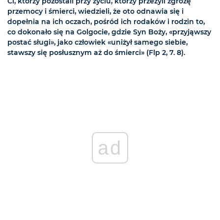
Ci, którzy pozostali przy życiu, którzy przeżyli zgrozę
przemocy i śmierci, wiedzieli, że oto odnawia się i
dopełnia na ich oczach, pośród ich rodaków i rodzin to,
co dokonało się na Golgocie, gdzie Syn Boży, «przyjąwszy
postać sługi», jako człowiek «uniżył samego siebie,
stawszy się posłusznym aż do śmierci» (Flp 2, 7. 8).
ad