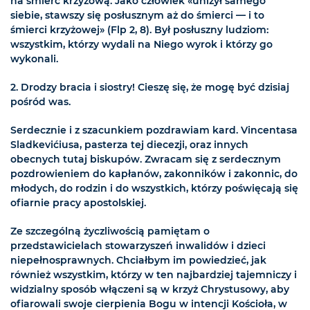
na śmierć krzyżową. Jako człowiek «uniżył samego
siebie, stawszy się posłusznym aż do śmierci — i to
śmierci krzyżowej» (Flp 2, 8). Był posłuszny ludziom:
wszystkim, którzy wydali na Niego wyrok i którzy go
wykonali.
2. Drodzy bracia i siostry! Cieszę się, że mogę być dzisiaj
pośród was.
Serdecznie i z szacunkiem pozdrawiam kard. Vincentasa
Sladkevićiusa, pasterza tej diecezji, oraz innych
obecnych tutaj biskupów. Zwracam się z serdecznym
pozdrowieniem do kapłanów, zakonników i zakonnic, do
młodych, do rodzin i do wszystkich, którzy poświęcają się
ofiarnie pracy apostolskiej.
Ze szczególną życzliwością pamiętam o
przedstawicielach stowarzyszeń inwalidów i dzieci
niepełnosprawnych. Chciałbym im powiedzieć, jak
również wszystkim, którzy w ten najbardziej tajemniczy i
widzialny sposób włączeni są w krzyż Chrystusowy, aby
ofiarowali swoje cierpienia Bogu w intencji Kościoła, w