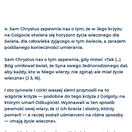
4. Sam Chrystus zapewnia nas o tym, że w Jego krzyżu
na Golgocie otwiera się horyzont życia wiecznego dla
świata, dla człowieka żyjącego w tym świecie, a zarazem
poddanego konieczności umierania.
Sam Chrystus nas o tym zapewnia, gdy mówi: «Tak (...)
Bóg umiłował świat, że Syna swego Jednorodzonego dał,
aby każdy, kto w Niego wierzy, nie zginął, ale miał życie
wieczne» (J 3, 16).
I oto synowie i córki waszej ziemi przynosili na to
wzgórze krzyże — podobne do tego krzyża z Golgoty, na
którym umarł Odkupiciel. Wyznawali w ten sposób
pewność swej wiary, że ci ich bracia i siostry, którzy
pomarli — a raczej zostali uśmierceni na różne sposoby
— «mają życie wieczne».