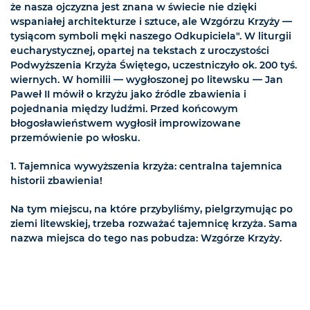
że nasza ojczyzna jest znana w świecie nie dzięki
wspaniałej architekturze i sztuce, ale Wzgórzu Krzyży —
tysiącom symboli męki naszego Odkupiciela". W liturgii
eucharystycznej, opartej na tekstach z uroczystości
Podwyższenia Krzyża Świętego, uczestniczyło ok. 200 tyś.
wiernych. W homilii — wygłoszonej po litewsku — Jan
Paweł II mówił o krzyżu jako źródle zbawienia i
pojednania między ludźmi. Przed końcowym
błogosławieństwem wygłosił improwizowane
przemówienie po włosku.
1. Tajemnica wywyższenia krzyża: centralna tajemnica
historii zbawienia!
Na tym miejscu, na które przybyliśmy, pielgrzymując po
ziemi litewskiej, trzeba rozważać tajemnicę krzyża. Sama
nazwa miejsca do tego nas pobudza: Wzgórze Krzyży.