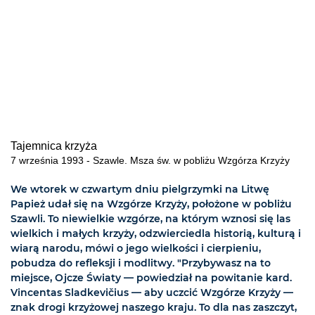
Tajemnica krzyża
7 września 1993 - Szawle. Msza św. w pobliżu Wzgórza Krzyży
We wtorek w czwartym dniu pielgrzymki na Litwę
Papież udał się na Wzgórze Krzyży, położone w pobliżu
Szawli. To niewielkie wzgórze, na którym wznosi się las
wielkich i małych krzyży, odzwierciedla historią, kulturą i
wiarą narodu, mówi o jego wielkości i cierpieniu,
pobudza do refleksji i modlitwy. "Przybywasz na to
miejsce, Ojcze Światy — powiedział na powitanie kard.
Vincentas Sladkevičius — aby uczcić Wzgórze Krzyży —
znak drogi krzyżowej naszego kraju. To dla nas zaszczyt,