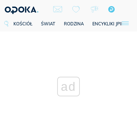
KOŚCIÓŁ
ŚWIAT
RODZINA
ENCYKLIKI JPII
SE
ad