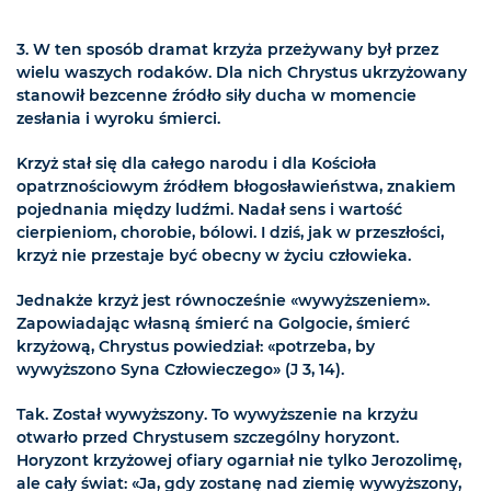
3. W ten sposób dramat krzyża przeżywany był przez
wielu waszych rodaków. Dla nich Chrystus ukrzyżowany
stanowił bezcenne źródło siły ducha w momencie
zesłania i wyroku śmierci.
Krzyż stał się dla całego narodu i dla Kościoła
opatrznościowym źródłem błogosławieństwa, znakiem
pojednania między ludźmi. Nadał sens i wartość
cierpieniom, chorobie, bólowi. I dziś, jak w przeszłości,
krzyż nie przestaje być obecny w życiu człowieka.
Jednakże krzyż jest równocześnie «wywyższeniem».
Zapowiadając własną śmierć na Golgocie, śmierć
krzyżową, Chrystus powiedział: «potrzeba, by
wywyższono Syna Człowieczego» (J 3, 14).
Tak. Został wywyższony. To wywyższenie na krzyżu
otwarło przed Chrystusem szczególny horyzont.
Horyzont krzyżowej ofiary ogarniał nie tylko Jerozolimę,
ale cały świat: «Ja, gdy zostanę nad ziemię wywyższony,