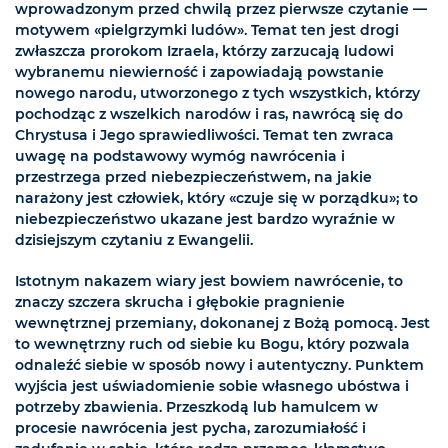
wprowadzonym przed chwilą przez pierwsze czytanie —
motywem «pielgrzymki ludów». Temat ten jest drogi
zwłaszcza prorokom Izraela, którzy zarzucają ludowi
wybranemu niewierność i zapowiadają powstanie
nowego narodu, utworzonego z tych wszystkich, którzy
pochodząc z wszelkich narodów i ras, nawrócą się do
Chrystusa i Jego sprawiedliwości. Temat ten zwraca
uwagę na podstawowy wymóg nawrócenia i
przestrzega przed niebezpieczeństwem, na jakie
narażony jest człowiek, który «czuje się w porządku»; to
niebezpieczeństwo ukazane jest bardzo wyraźnie w
dzisiejszym czytaniu z Ewangelii.
Istotnym nakazem wiary jest bowiem nawrócenie, to
znaczy szczera skrucha i głębokie pragnienie
wewnętrznej przemiany, dokonanej z Bożą pomocą. Jest
to wewnętrzny ruch od siebie ku Bogu, który pozwala
odnaleźć siebie w sposób nowy i autentyczny. Punktem
wyjścia jest uświadomienie sobie własnego ubóstwa i
potrzeby zbawienia. Przeszkodą lub hamulcem w
procesie nawrócenia jest pycha, zarozumiałość i