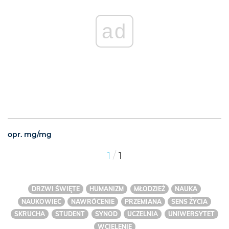
ad
opr. mg/mg
/
1
1
DRZWI ŚWIĘTE
HUMANIZM
MŁODZIEŻ
NAUKA
NAUKOWIEC
NAWRÓCENIE
PRZEMIANA
SENS ŻYCIA
SKRUCHA
STUDENT
SYNOD
UCZELNIA
UNIWERSYTET
WCIELENIE