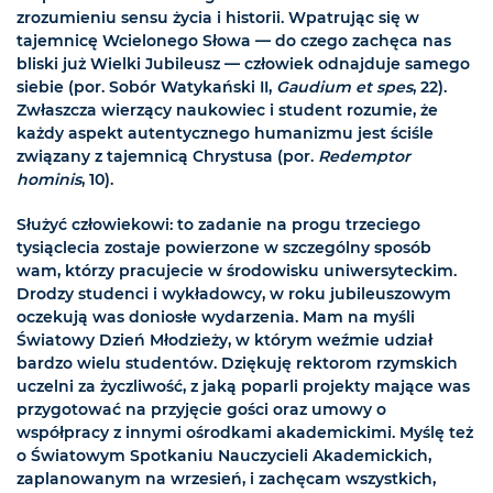
zrozumieniu sensu życia i historii. Wpatrując się w
tajemnicę Wcielonego Słowa — do czego zachęca nas
bliski już Wielki Jubileusz — człowiek odnajduje samego
siebie (por. Sobór Watykański II,
Gaudium et spes
, 22).
Zwłaszcza wierzący naukowiec i student rozumie, że
każdy aspekt autentycznego humanizmu jest ściśle
związany z tajemnicą Chrystusa (por.
Redemptor
hominis
, 10).
Służyć człowiekowi: to zadanie na progu trzeciego
tysiąclecia zostaje powierzone w szczególny sposób
wam, którzy pracujecie w środowisku uniwersyteckim.
Drodzy studenci i wykładowcy, w roku jubileuszowym
oczekują was doniosłe wydarzenia. Mam na myśli
Światowy Dzień Młodzieży, w którym weźmie udział
bardzo wielu studentów. Dziękuję rektorom rzymskich
uczelni za życzliwość, z jaką poparli projekty mające was
przygotować na przyjęcie gości oraz umowy o
współpracy z innymi ośrodkami akademickimi. Myślę też
o Światowym Spotkaniu Nauczycieli Akademickich,
zaplanowanym na wrzesień, i zachęcam wszystkich,