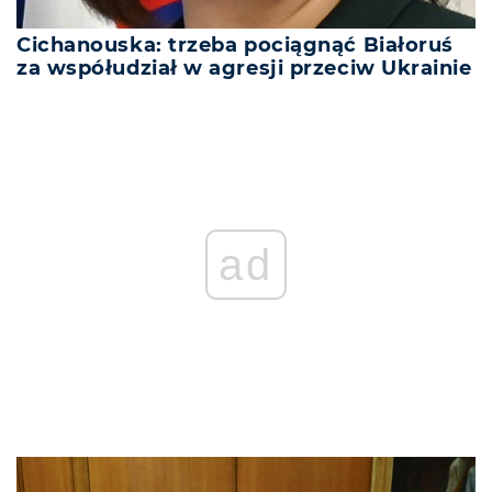
Cichanouska: trzeba pociągnąć Białoruś
za współudział w agresji przeciw Ukrainie
ad