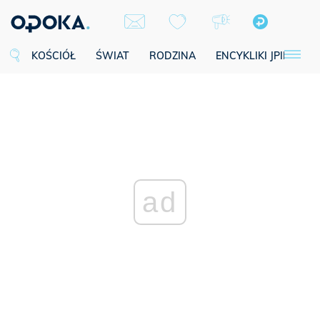
KOŚCIÓŁ
ŚWIAT
RODZINA
ENCYKLIKI JPII
SE
ad