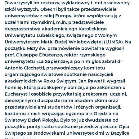
Towarzyszyli im rektorzy, wykładowcy i inni pracownicy
szkół wyższych. Obecni byli także przedstawiciele
uniwersytetów z całej Europy, które współpracują z
uczelniami rzymskimi, m.in. przedstawiciele
duszpasterstwa akademickiego Katolickiego
Uniwersytetu Lubelskiego, związanego z Wolnym
Uniwersytetem Matki Bożej Wniebowziętej (LUMSA). Na
początku Mszy św. przemówienie powitalne wygłosił
prof. Giuseppe D'Ascenzo, rektor rzymskiego
uniwersytetu «La Sapienza», a po nim głos zabrał dr
Antonio Cicchetti, przewodniczący komitetu
organizującego światowe spotkanie nauczycieli
akademickich w Roku Świętym. Jan Paweł II wygłosił
homilię, którą publikujemy poniżej, a po zakończeniu
Eucharystii osobiście przywitał się z rektorami uczelni,
diecezjalnymi duszpasterzami akademickimi oraz
przedstawicielami studentów i różnych organizacji,
każdemu z nich wręczając egzemplarz Orędzia na
Światowy Dzień Pokoju. Było to już dwudzieste od
początku pontyfikatu spotkanie przedświąteczne Ojca
Świętego ze środowiskami uniwersyteckimi w Bazylice