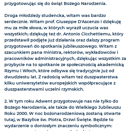
przygotowując się do świąt Bożego Narodzenia.
Droga młodzieży studencka, witam was bardzo
serdecznie. Witam prof. Giuseppe D'Ascenzo i dziękuję
mu za miłe słowa, w których wyraził uczucia was
wszystkich; dziękuję też dr. Antonio Cicchettiemu, który
przedstawił podjęte już działania oraz dalszy program
przygotowań do spotkania jubileuszowego. Witam z
szacunkiem pana ministra, rektorów, wykładowców i
pracowników administracyjnych, dziękując wszystkim za
przybycie na to spotkanie ze społecznością akademicką
Rzymu i Włoch, które odbywa się tradycyjnie już od
dwudziestu lat. Z radością witam też duszpasterstwa
kilku uniwersytetów europejskich współpracujące z
duszpasterstwami uczelni rzymskich.
2. W tym roku Adwent przygotowuje nas nie tylko do
Bożego Narodzenia, ale także do Wielkiego Jubileuszu
Roku 2000. W noc bożonarodzeniową zostaną otwarte
tutaj, w Bazylice św. Piotra, Drzwi Święte. Będzie to
wydarzenie o doniosłym znaczeniu symbolicznym: