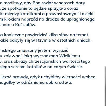
modlitwy, aby Bóg rozlał w sercach dary
 że spotkanie to będzie sprzyjało coraz
u między katolikami a prawosławnymi i dzięki
nym krokiem naprzód na drodze do upragnionego
komunia Kościołów.
a konieczne powiedzieć kilka słów na temat
 jakie odbyły się w Rzymie w ostatnich dniach.
ymskiego zmuszony jestem wyrazić
u zniewagi, jaką wyrządzono Wielkiemu
, oraz obrazy chrześcijańskich wartości tego
giego sercom katolików na całym świecie.
milczać prawdy, gdyż uchybiłby wierności wobec
magałby w odróżnianiu dobra od zła.