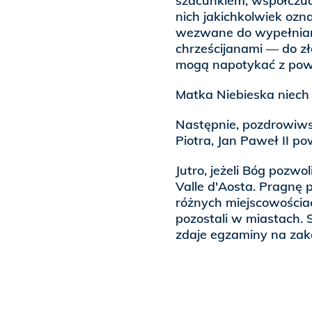
szacunkiem, współczuci
nich jakichkolwiek ozn
wezwane do wypełniania
chrześcijanami — do zł
mogą napotykać z powo
Matka Niebieska niech
Następnie, pozdrowiws
Piotra, Jan Paweł II po
Jutro, jeżeli Bóg pozw
Valle d'Aosta. Pragnę p
różnych miejscowościa
pozostali w miastach. S
zdaje egzaminy na zak