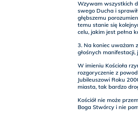
Wzywam wszystkich do 
swego Ducha i sprawił,
głębszemu porozumieni
temu stanie się kolej
celu, jakim jest pełna 
3. Na koniec uważam z
głośnych manifestacji,
W imieniu Kościoła rz
rozgoryczenie z powod
Jubileuszowi Roku 2000
miasta, tak bardzo dro
Kościół nie może prze
Boga Stwórcy i nie po