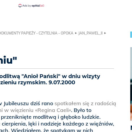
DOKUMENTY PAPIEŻY - CZYTELNIA - OPOKA
JAN_PAWEL_II
niu"
dlitwą "Anioł Pański" w dniu wizyty
zieniu rzymskim. 9.07.2000
Jubileuszu dziś rano
spotkałem się z radością
i w więzieniu «Regina Caeli»
. Było to
 przeniknięte modlitwą i głęboko ludzkie.
cierpienia, lęki i nadzieje każdego z więźniów,
zach. Wiedziałem, że spotykam w nich