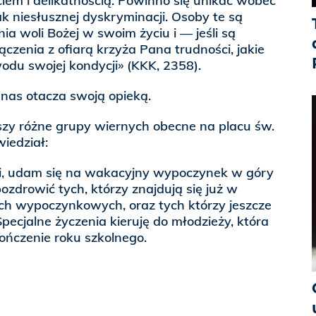
em i delikatnością. Powinno się unikać wobec
ak niesłusznej dyskryminacji. Osoby te są
 woli Bożej w swoim życiu i — jeśli są
ączenia z ofiarą krzyża Pana trudności, jakie
du swojej kondycji» (KKK, 2358).
 nas otacza swoją opieką.
zy różne grupy wiernych obecne na placu św.
wiedział:
oli, udam się na wakacyjny wypoczynek w góry
ozdrowić tych, którzy znajdują się już w
ch wypoczynkowych, oraz tych którzy jeszcze
pecjalne życzenia kieruję do młodzieży, która
ończenie roku szkolnego.