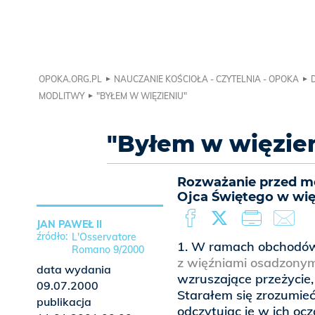
OPOKA.ORG.PL
NAUCZANIE KOŚCIOŁA - CZYTELNIA - OPOKA
MODLITWY
"BYŁEM W WIĘZIENIU"
"Byłem w więzie
Rozważanie przed mo
Ojca Świętego w wię
JAN PAWEŁ II
L'Osservatore
1. W ramach obchodów 
Romano 9/2000
z więźniami osadzonym
data wydania
wzruszające przeżycie,
09.07.2000
Starałem się zrozumieć 
publikacja
odczytując je w ich oc