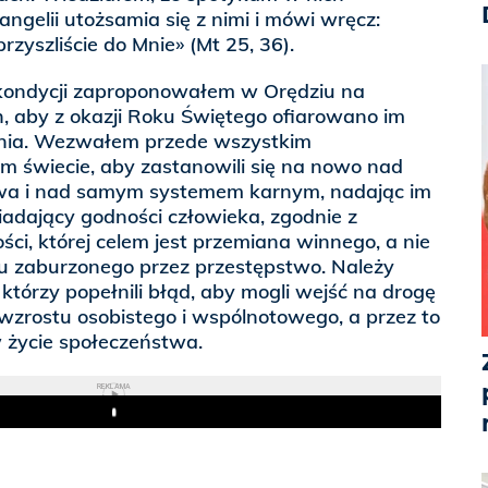
ngelii utożsamia się z nimi i mówi wręcz:
rzyszliście do Mnie» (Mt 25, 36).
 kondycji zaproponowałem w Orędziu na
h, aby z okazji Roku Świętego ofiarowano im
enia. Wezwałem przede wszystkim
świecie, aby zastanowili się na nowo nad
wa i nad samym systemem karnym, nadając im
iadający godności człowieka, zgodnie z
ci, której celem jest przemiana winnego, a nie
du zaburzonego przez przestępstwo. Należy
órzy popełnili błąd, aby mogli wejść na drogę
wzrostu osobistego i wspólnotowego, a przez to
 życie społeczeństwa.
REKLAMA
Play