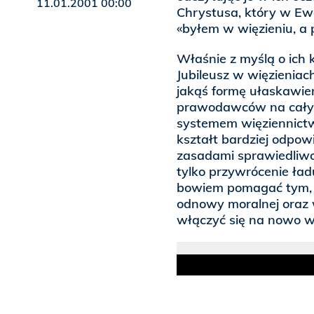
11.01.2001 00:00
Chrystusa, który w Ewa
«byłem w więzieniu, a p
Właśnie z myślą o ich
Jubileusz w więzieniac
jakąś formę ułaskawi
prawodawców na całym 
systemem więziennict
kształt bardziej odpow
zasadami sprawiedliwoś
tylko przywrócenie ła
bowiem pomagać tym, kt
odnowy moralnej oraz 
włączyć się na nowo w