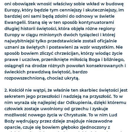
oni obowiązek wnosić właściwy sobie wkład w budowę
Europy, który będzie tym cenniejszy i skuteczniejszy, im
bardziej oni sami będą zdolni do odnowy w świetle
Ewangelii. Staną się w ten sposób kontynuatorami
długiej historii świętości, która objęła różne regiony
Europy w ciągu minionych dwóch tysiącleci i której
najwybitniejsi tylko przedstawiciele zostali oficjalnie
uznani za świętych i postawieni za wzór wszystkim. Nie
sposób bowiem zliczyć chrześcijan, którzy wiodąc życie
prawe i uczciwe, przeniknięte miłością Boga i bliźniego,
osiągnęli na drodze różnych powołań konsekrowanych i
świeckich prawdziwą świętość, bardzo
rozpowszechnioną, chociaż ukrytą.
2. Kościół nie wątpi, że właśnie ten skarbiec świętości jest
sekretem jego przeszłości i nadzieją na przyszłość. To w
nim wyraża się najlepiej dar Odkupienia, dzięki któremu
człowiek zostaje uwolniony od grzechu i zyskuje
możliwość nowego życia w Chrystusie. To w nim Lud
Boży wędrujący przez dzieje znajduje niezawodne
oparcie, czuje się bowiem głęboko zjednoczony z