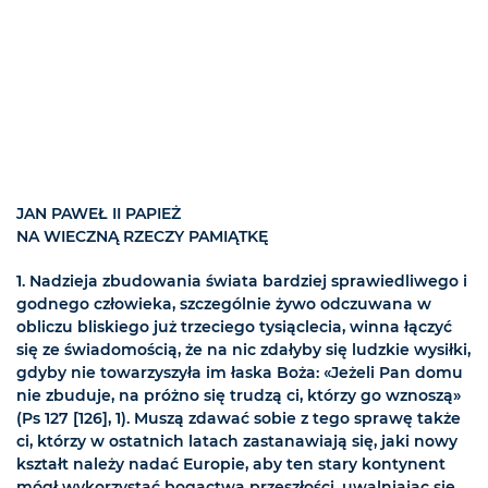
JAN PAWEŁ II PAPIEŻ
NA WIECZNĄ RZECZY PAMIĄTKĘ
1. Nadzieja zbudowania świata bardziej sprawiedliwego i
godnego człowieka, szczególnie żywo odczuwana w
obliczu bliskiego już trzeciego tysiąclecia, winna łączyć
się ze świadomością, że na nic zdałyby się ludzkie wysiłki,
gdyby nie towarzyszyła im łaska Boża: «Jeżeli Pan domu
nie zbuduje, na próżno się trudzą ci, którzy go wznoszą»
(Ps 127 [126], 1). Muszą zdawać sobie z tego sprawę także
ci, którzy w ostatnich latach zastanawiają się, jaki nowy
kształt należy nadać Europie, aby ten stary kontynent
mógł wykorzystać bogactwa przeszłości, uwalniając się