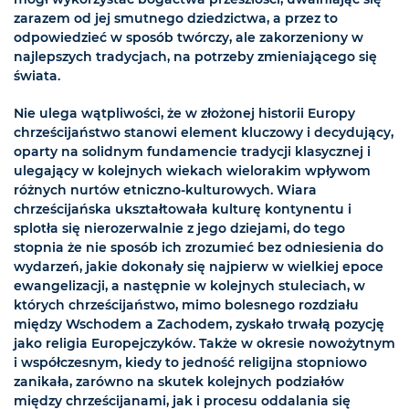
zarazem od jej smutnego dziedzictwa, a przez to
odpowiedzieć w sposób twórczy, ale zakorzeniony w
najlepszych tradycjach, na potrzeby zmieniającego się
świata.
Nie ulega wątpliwości, że w złożonej historii Europy
chrześcijaństwo stanowi element kluczowy i decydujący,
oparty na solidnym fundamencie tradycji klasycznej i
ulegający w kolejnych wiekach wielorakim wpływom
różnych nurtów etniczno-kulturowych. Wiara
chrześcijańska ukształtowała kulturę kontynentu i
splotła się nierozerwalnie z jego dziejami, do tego
stopnia że nie sposób ich zrozumieć bez odniesienia do
wydarzeń, jakie dokonały się najpierw w wielkiej epoce
ewangelizacji, a następnie w kolejnych stuleciach, w
których chrześcijaństwo, mimo bolesnego rozdziału
między Wschodem a Zachodem, zyskało trwałą pozycję
jako religia Europejczyków. Także w okresie nowożytnym
i współczesnym, kiedy to jedność religijna stopniowo
zanikała, zarówno na skutek kolejnych podziałów
między chrześcijanami, jak i procesu oddalania się