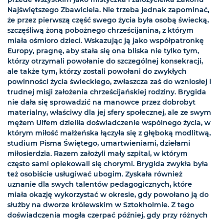
Najświętszego Zbawiciela. Nie trzeba jednak zapominać,
że przez pierwszą część swego życia była osobą świecką,
szczęśliwą żoną pobożnego chrześcijanina, z którym
miała ośmioro dzieci. Wskazując ją jako współpatronkę
Europy, pragnę, aby stała się ona bliska nie tylko tym,
którzy otrzymali powołanie do szczególnej konsekracji,
ale także tym, którzy zostali powołani do zwykłych
powinności życia świeckiego, zwłaszcza zaś do wzniosłej i
trudnej misji założenia chrześcijańskiej rodziny. Brygida
nie dała się sprowadzić na manowce przez dobrobyt
materialny, właściwy dla jej sfery społecznej, ale ze swym
mężem Ulfem dzieliła doświadczenie wspólnego życia, w
którym miłość małżeńska łączyła się z głęboką modlitwą,
studium Pisma Świętego, umartwieniami, dziełami
miłosierdzia. Razem założyli mały szpital, w którym
często sami opiekowali się chorymi. Brygida zwykła była
też osobiście usługiwać ubogim. Zyskała również
uznanie dla swych talentów pedagogicznych, które
miała okazję wykorzystać w okresie, gdy powołano ją do
służby na dworze królewskim w Sztokholmie. Z tego
doświadczenia mogła czerpać później, gdy przy różnych