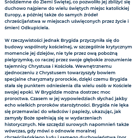
Śródziemne do Ziemi Świętej, co pozwoliło jej zbliżyć się
duchowo najpierw do wielu świętych miejsc katolickiej
Europy, a później także do samych źródeł
chrześcijaństwa w miejscach uświęconych przez życie i
śmierć Odkupiciela.
W rzeczywistości jednak Brygida przyczyniła się do
budowy wspólnoty kościelnej, w szczególnie krytycznym
momencie jej dziejów, nie tyle przez ową pobożną
pielgrzymkę, co raczej przez swoje głębokie zrozumienie
tajemnicy Chrystusa i Kościoła. Wewnętrznemu
zjednoczeniu z Chrystusem towarzyszyły bowiem
specjalne charyzmaty prorockie, dzięki czemu Brygida
stała się punktem odniesienia dla wielu osób w Kościele
swojej epoki. W Brygidzie można dostrzec moc
proroctwa. Czasem w jej wypowiedziach słychać jakby
echo wielkich proroków starożytności. Brygida nie lęka
się przemawiać do władców i papieży, ukazując, jak
zamysły Boże spełniają się w wydarzeniach
historycznych. Nie szczędzi surowych napomnień także
wówczas, gdy mówi o odnowie moralnej
chrześcijańskiego ludu i samego duchowieństwa (por.