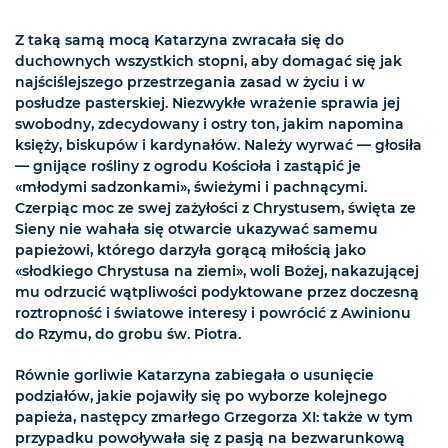
Z taką samą mocą Katarzyna zwracała się do
duchownych wszystkich stopni, aby domagać się jak
najściślejszego przestrzegania zasad w życiu i w
posłudze pasterskiej. Niezwykłe wrażenie sprawia jej
swobodny, zdecydowany i ostry ton, jakim napomina
księży, biskupów i kardynałów. Należy wyrwać — głosiła
— gnijące rośliny z ogrodu Kościoła i zastąpić je
«młodymi sadzonkami», świeżymi i pachnącymi.
Czerpiąc moc ze swej zażyłości z Chrystusem, święta ze
Sieny nie wahała się otwarcie ukazywać samemu
papieżowi, którego darzyła gorącą miłością jako
«słodkiego Chrystusa na ziemi», woli Bożej, nakazującej
mu odrzucić wątpliwości podyktowane przez doczesną
roztropność i światowe interesy i powrócić z Awinionu
do Rzymu, do grobu św. Piotra.
Równie gorliwie Katarzyna zabiegała o usunięcie
podziałów, jakie pojawiły się po wyborze kolejnego
papieża, następcy zmarłego Grzegorza XI: także w tym
przypadku powoływała się z pasją na bezwarunkową