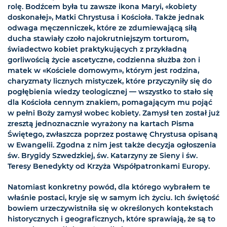
rolę. Bodźcem była tu zawsze ikona Maryi, «kobiety
doskonałej», Matki Chrystusa i Kościoła. Także jednak
odwaga męczenniczek, które ze zdumiewającą siłą
ducha stawiały czoło najokrutniejszym torturom,
świadectwo kobiet praktykujących z przykładną
gorliwością życie ascetyczne, codzienna służba żon i
matek w «Kościele domowym», którym jest rodzina,
charyzmaty licznych mistyczek, które przyczyniły się do
pogłębienia wiedzy teologicznej — wszystko to stało się
dla Kościoła cennym znakiem, pomagającym mu pojąć
w pełni Boży zamysł wobec kobiety. Zamysł ten został już
zresztą jednoznacznie wyrażony na kartach Pisma
Świętego, zwłaszcza poprzez postawę Chrystusa opisaną
w Ewangelii. Zgodna z nim jest także decyzja ogłoszenia
św. Brygidy Szwedzkiej, św. Katarzyny ze Sieny i św.
Teresy Benedykty od Krzyża Współpatronkami Europy.
Natomiast konkretny powód, dla którego wybrałem te
właśnie postaci, kryje się w samym ich życiu. Ich świętość
bowiem urzeczywistniła się w określonych kontekstach
historycznych i geograficznych, które sprawiają, że są to