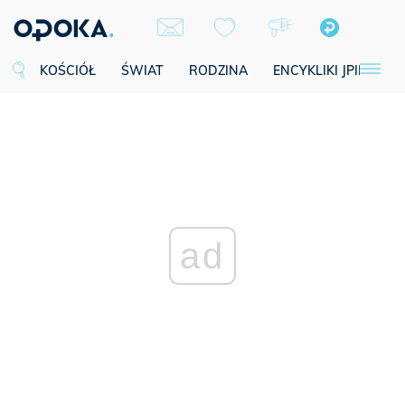
KOŚCIÓŁ
ŚWIAT
RODZINA
ENCYKLIKI JPII
SE
ad