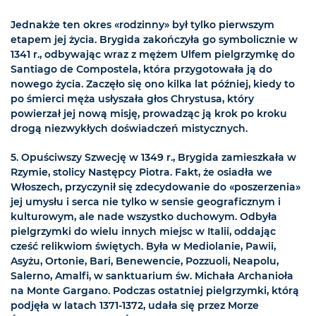
Jednakże ten okres «rodzinny» był tylko pierwszym
etapem jej życia. Brygida zakończyła go symbolicznie w
1341 r., odbywając wraz z mężem Ulfem pielgrzymkę do
Santiago de Compostela, która przygotowała ją do
nowego życia. Zaczęło się ono kilka lat później, kiedy to
po śmierci męża usłyszała głos Chrystusa, który
powierzał jej nową misję, prowadząc ją krok po kroku
drogą niezwykłych doświadczeń mistycznych.
5. Opuściwszy Szwecję w 1349 r., Brygida zamieszkała w
Rzymie, stolicy Następcy Piotra. Fakt, że osiadła we
Włoszech, przyczynił się zdecydowanie do «poszerzenia»
jej umysłu i serca nie tylko w sensie geograficznym i
kulturowym, ale nade wszystko duchowym. Odbyła
pielgrzymki do wielu innych miejsc w Italii, oddając
cześć relikwiom świętych. Była w Mediolanie, Pawii,
Asyżu, Ortonie, Bari, Benewencie, Pozzuoli, Neapolu,
Salerno, Amalfi, w sanktuarium św. Michała Archanioła
na Monte Gargano. Podczas ostatniej pielgrzymki, którą
podjęła w latach 1371-1372, udała się przez Morze