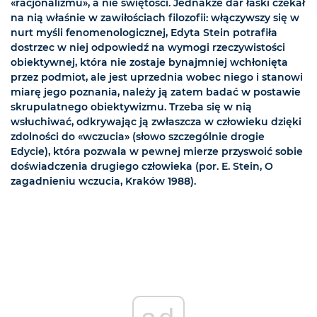
«racjonalizmu», a nie świętości. Jednakże dar łaski czekał
na nią właśnie w zawiłościach filozofii: włączywszy się w
nurt myśli fenomenologicznej, Edyta Stein potrafiła
dostrzec w niej odpowiedź na wymogi rzeczywistości
obiektywnej, która nie zostaje bynajmniej wchłonięta
przez podmiot, ale jest uprzednia wobec niego i stanowi
miarę jego poznania, należy ją zatem badać w postawie
skrupulatnego obiektywizmu. Trzeba się w nią
wsłuchiwać, odkrywając ją zwłaszcza w człowieku dzięki
zdolności do «wczucia» (słowo szczególnie drogie
Edycie), która pozwala w pewnej mierze przyswoić sobie
doświadczenia drugiego człowieka (por. E. Stein, O
zagadnieniu wczucia, Kraków 1988).