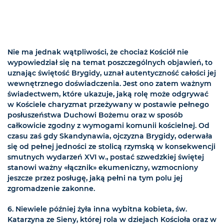
Nie ma jednak wątpliwości, że chociaż Kościół nie
wypowiedział się na temat poszczególnych objawień, to
uznając świętość Brygidy, uznał autentyczność całości jej
wewnętrznego doświadczenia. Jest ono zatem ważnym
świadectwem, które ukazuje, jaką rolę może odgrywać
w Kościele charyzmat przeżywany w postawie pełnego
posłuszeństwa Duchowi Bożemu oraz w sposób
całkowicie zgodny z wymogami komunii kościelnej. Od
czasu zaś gdy Skandynawia, ojczyzna Brygidy, oderwała
się od pełnej jedności ze stolicą rzymską w konsekwencji
smutnych wydarzeń XVI w., postać szwedzkiej świętej
stanowi ważny «łącznik» ekumeniczny, wzmocniony
jeszcze przez posługę, jaką pełni na tym polu jej
zgromadzenie zakonne.
6. Niewiele później żyła inna wybitna kobieta, św.
Katarzyna ze Sieny, której rola w dziejach Kościoła oraz w