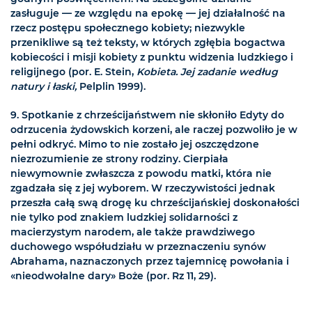
zasługuje — ze względu na epokę — jej działalność na
rzecz postępu społecznego kobiety; niezwykle
przenikliwe są też teksty, w których zgłębia bogactwa
kobiecości i misji kobiety z punktu widzenia ludzkiego i
religijnego (por. E. Stein,
Kobieta. Jej zadanie według
natury i łaski,
Pelplin 1999).
9. Spotkanie z chrześcijaństwem nie skłoniło Edyty do
odrzucenia żydowskich korzeni, ale raczej pozwoliło je w
pełni odkryć. Mimo to nie zostało jej oszczędzone
niezrozumienie ze strony rodziny. Cierpiała
niewymownie zwłaszcza z powodu matki, która nie
zgadzała się z jej wyborem. W rzeczywistości jednak
przeszła całą swą drogę ku chrześcijańskiej doskonałości
nie tylko pod znakiem ludzkiej solidarności z
macierzystym narodem, ale także prawdziwego
duchowego współudziału w przeznaczeniu synów
Abrahama, naznaczonych przez tajemnicę powołania i
«nieodwołalne dary» Boże (por. Rz 11, 29).