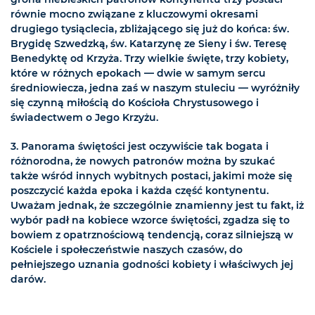
równie mocno związane z kluczowymi okresami
drugiego tysiąclecia, zbliżającego się już do końca: św.
Brygidę Szwedzką, św. Katarzynę ze Sieny i św. Teresę
Benedyktę od Krzyża. Trzy wielkie święte, trzy kobiety,
które w różnych epokach — dwie w samym sercu
średniowiecza, jedna zaś w naszym stuleciu — wyróżniły
się czynną miłością do Kościoła Chrystusowego i
świadectwem o Jego Krzyżu.
3. Panorama świętości jest oczywiście tak bogata i
różnorodna, że nowych patronów można by szukać
także wśród innych wybitnych postaci, jakimi może się
poszczycić każda epoka i każda część kontynentu.
Uważam jednak, że szczególnie znamienny jest tu fakt, iż
wybór padł na kobiece wzorce świętości, zgadza się to
bowiem z opatrznościową tendencją, coraz silniejszą w
Kościele i społeczeństwie naszych czasów, do
pełniejszego uznania godności kobiety i właściwych jej
darów.