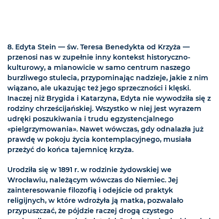
8. Edyta Stein — św. Teresa Benedykta od Krzyża —
przenosi nas w zupełnie inny kontekst historyczno-
kulturowy, a mianowicie w samo centrum naszego
burzliwego stulecia, przypominając nadzieje, jakie z nim
wiązano, ale ukazując też jego sprzeczności i klęski.
Inaczej niż Brygida i Katarzyna, Edyta nie wywodziła się z
rodziny chrześcijańskiej. Wszystko w niej jest wyrazem
udręki poszukiwania i trudu egzystencjalnego
«pielgrzymowania». Nawet wówczas, gdy odnalazła już
prawdę w pokoju życia kontemplacyjnego, musiała
przeżyć do końca tajemnicę krzyża.
Urodziła się w 1891 r. w rodzinie żydowskiej we
Wrocławiu, należącym wówczas do Niemiec. Jej
zainteresowanie filozofią i odejście od praktyk
religijnych, w które wdrożyła ją matka, pozwalało
przypuszczać, że pójdzie raczej drogą czystego