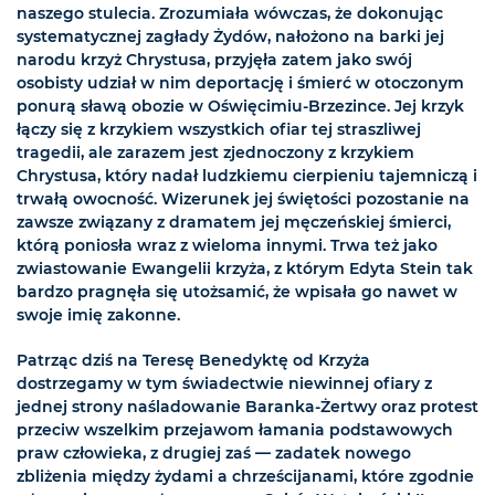
naszego stulecia. Zrozumiała wówczas, że dokonując
systematycznej zagłady Żydów, nałożono na barki jej
narodu krzyż Chrystusa, przyjęła zatem jako swój
osobisty udział w nim deportację i śmierć w otoczonym
ponurą sławą obozie w Oświęcimiu-Brzezince. Jej krzyk
łączy się z krzykiem wszystkich ofiar tej straszliwej
tragedii, ale zarazem jest zjednoczony z krzykiem
Chrystusa, który nadał ludzkiemu cierpieniu tajemniczą i
trwałą owocność. Wizerunek jej świętości pozostanie na
zawsze związany z dramatem jej męczeńskiej śmierci,
którą poniosła wraz z wieloma innymi. Trwa też jako
zwiastowanie Ewangelii krzyża, z którym Edyta Stein tak
bardzo pragnęła się utożsamić, że wpisała go nawet w
swoje imię zakonne.
Patrząc dziś na Teresę Benedyktę od Krzyża
dostrzegamy w tym świadectwie niewinnej ofiary z
jednej strony naśladowanie Baranka-Żertwy oraz protest
przeciw wszelkim przejawom łamania podstawowych
praw człowieka, z drugiej zaś — zadatek nowego
zbliżenia między żydami a chrześcijanami, które zgodnie