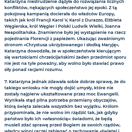
Katarzyna niestrudzenie dążyła do rozwiązania licznych
konfliktów, nękających społeczeństwo jej epoki. Z tą
pokojową kampanią docierała do władców Europy,
takich jak król Francji Karol V, Karol z Durazzo, Elżbieta
Węgierska, król Węgier i Polski Ludwik Wielki, Joanna
Neapolitańska. Znamienne było jej wystąpienie na rzecz
pojednania Florencji z papieżem. Ukazując zwaśnionym
stronom «Chrystusa ukrzyżowanego i słodką Maryję»,
Katarzyna dowodziła, że w społeczeństwie kierującym
się wartościami chrześcijańskimi żaden przedmiot sporu
nie jest na tyle poważny, aby wolno było stawiać prawo
siły ponad racjami rozumu.
7. Katarzyna jednak zdawała sobie dobrze sprawę, że do
takiego wniosku nie mogły dojść umysły, które nie
zostały najpierw ukształtowane przez moc Ewangelii.
Wynikała stąd pilna potrzeba przemiany obyczajów,
którą święta zalecała wszystkim bez wyjątku. Królom
przypominała, że nie wolno im rządzić tak, jak gdyby
państwo było ich «własnością»: świadomi, że będą
musieli zdać sprawę przed Bogiem ze swoich rządów,
władcy winni raczej zabiegać o zachowanie «świętej i