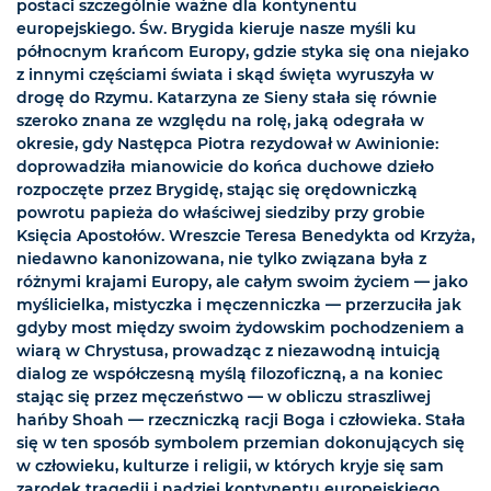
postaci szczególnie ważne dla kontynentu
europejskiego. Św. Brygida kieruje nasze myśli ku
północnym krańcom Europy, gdzie styka się ona niejako
z innymi częściami świata i skąd święta wyruszyła w
drogę do Rzymu. Katarzyna ze Sieny stała się równie
szeroko znana ze względu na rolę, jaką odegrała w
okresie, gdy Następca Piotra rezydował w Awinionie:
doprowadziła mianowicie do końca duchowe dzieło
rozpoczęte przez Brygidę, stając się orędowniczką
powrotu papieża do właściwej siedziby przy grobie
Księcia Apostołów. Wreszcie Teresa Benedykta od Krzyża,
niedawno kanonizowana, nie tylko związana była z
różnymi krajami Europy, ale całym swoim życiem — jako
myślicielka, mistyczka i męczenniczka — przerzuciła jak
gdyby most między swoim żydowskim pochodzeniem a
wiarą w Chrystusa, prowadząc z niezawodną intuicją
dialog ze współczesną myślą filozoficzną, a na koniec
stając się przez męczeństwo — w obliczu straszliwej
hańby Shoah — rzeczniczką racji Boga i człowieka. Stała
się w ten sposób symbolem przemian dokonujących się
w człowieku, kulturze i religii, w których kryje się sam
zarodek tragedii i nadziei kontynentu europejskiego.