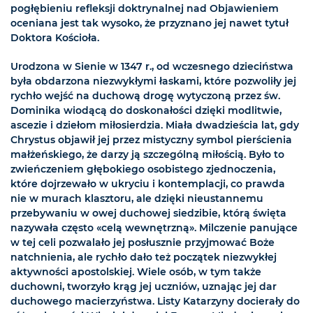
pogłębieniu refleksji doktrynalnej nad Objawieniem
oceniana jest tak wysoko, że przyznano jej nawet tytuł
Doktora Kościoła.
Urodzona w Sienie w 1347 r., od wczesnego dzieciństwa
była obdarzona niezwykłymi łaskami, które pozwoliły jej
rychło wejść na duchową drogę wytyczoną przez św.
Dominika wiodącą do doskonałości dzięki modlitwie,
ascezie i dziełom miłosierdzia. Miała dwadzieścia lat, gdy
Chrystus objawił jej przez mistyczny symbol pierścienia
małżeńskiego, że darzy ją szczególną miłością. Było to
zwieńczeniem głębokiego osobistego zjednoczenia,
które dojrzewało w ukryciu i kontemplacji, co prawda
nie w murach klasztoru, ale dzięki nieustannemu
przebywaniu w owej duchowej siedzibie, którą święta
nazywała często «celą wewnętrzną». Milczenie panujące
w tej celi pozwalało jej posłusznie przyjmować Boże
natchnienia, ale rychło dało też początek niezwykłej
aktywności apostolskiej. Wiele osób, w tym także
duchowni, tworzyło krąg jej uczniów, uznając jej dar
duchowego macierzyństwa. Listy Katarzyny docierały do