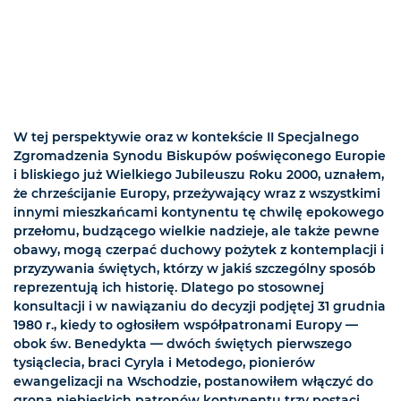
W tej perspektywie oraz w kontekście II Specjalnego
Zgromadzenia Synodu Biskupów poświęconego Europie
i bliskiego już Wielkiego Jubileuszu Roku 2000, uznałem,
że chrześcijanie Europy, przeżywający wraz z wszystkimi
innymi mieszkańcami kontynentu tę chwilę epokowego
przełomu, budzącego wielkie nadzieje, ale także pewne
obawy, mogą czerpać duchowy pożytek z kontemplacji i
przyzywania świętych, którzy w jakiś szczególny sposób
reprezentują ich historię. Dlatego po stosownej
konsultacji i w nawiązaniu do decyzji podjętej 31 grudnia
1980 r., kiedy to ogłosiłem współpatronami Europy —
obok św. Benedykta — dwóch świętych pierwszego
tysiąclecia, braci Cyryla i Metodego, pionierów
ewangelizacji na Wschodzie, postanowiłem włączyć do
grona niebieskich patronów kontynentu trzy postaci