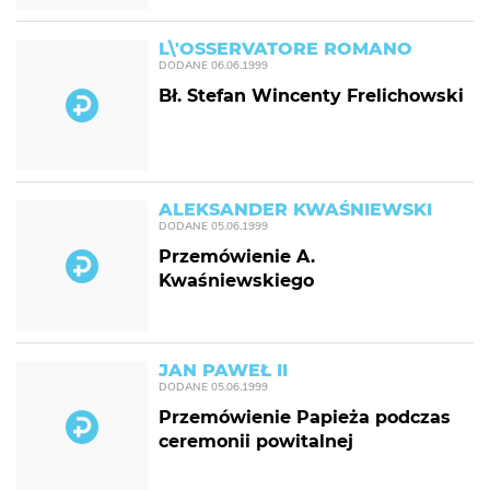
L\'OSSERVATORE ROMANO
DODANE
06.06.1999
Bł. Stefan Wincenty Frelichowski
ALEKSANDER KWAŚNIEWSKI
DODANE
05.06.1999
Przemówienie A.
Kwaśniewskiego
JAN PAWEŁ II
DODANE
05.06.1999
Przemówienie Papieża podczas
ceremonii powitalnej