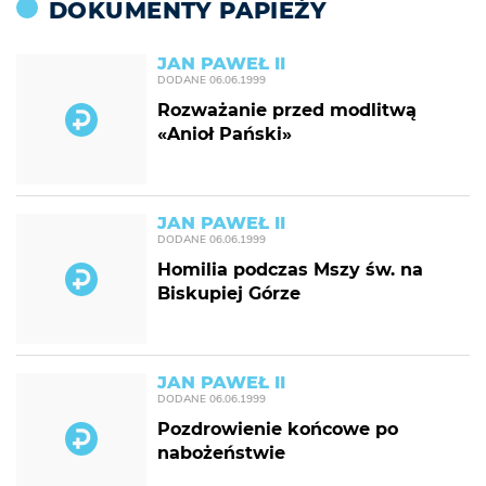
DOKUMENTY PAPIEŻY
JAN PAWEŁ II
DODANE
06.06.1999
Rozważanie przed modlitwą
«Anioł Pański»
JAN PAWEŁ II
DODANE
06.06.1999
Homilia podczas Mszy św. na
Biskupiej Górze
JAN PAWEŁ II
DODANE
06.06.1999
Pozdrowienie końcowe po
nabożeństwie