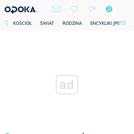
KOŚCIÓŁ
ŚWIAT
RODZINA
ENCYKLIKI JPII
SE
ad