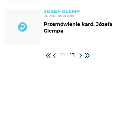
JÓZEF GLEMP
DODANE
05.06.1999
Przemówienie kard. Józefa
Glempa
/
12
13