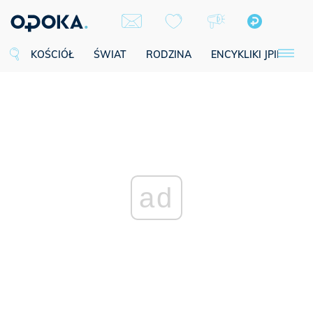
KOŚCIÓŁ
ŚWIAT
RODZINA
ENCYKLIKI JPII
SE
ad