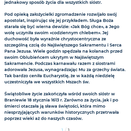
jednakowy sposób życia dla wszystkich sióstr.
Pod opieką założycielki zgromadzenie rozwijało swój
apostolat, inspirując się jej przykładem. Sługa Boża
starała się być wierna dewizie: «Jak Bóg chce», a Jego
wolę uczyniła swoim «codziennym chlebem». Jej
duchowość była wyraźnie chrystocentryczna ze
szczególną czcią do Najświętszego Sakramentu i Serca
Pana Jezusa. Wiele godzin spędzała na kolanach przed
swoim Oblubieńcem ukrytym w Najświętszym
Sakramencie. Podczas karnawału razem z siostrami
adorowała Jezusa, wynagradzając Mu za grzechy świata.
Tak bardzo ceniła Eucharystię, że w każdą niedzielę
uczestniczyła we wszystkich Mszach św.
Świątobliwe życie zakończyła wśród swoich sióstr w
Braniewie 18 stycznia 1613 r. Zarówno za życia, jak i po
śmierci otaczała ją sława świętości, która mimo
niesprzyjających warunków historycznych przetrwała
poprzez wieki aż do naszych czasów.
/
1
1