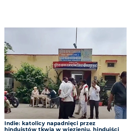
Indie: katolicy napadnięci przez
hinduistów tkwią w więzieniu, hinduiści