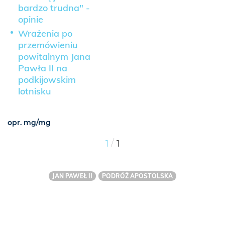
bardzo trudna" -
opinie
Wrażenia po
przemówieniu
powitalnym Jana
Pawła II na
podkijowskim
lotnisku
opr. mg/mg
/
1
1
JAN PAWEŁ II
PODRÓŻ APOSTOLSKA