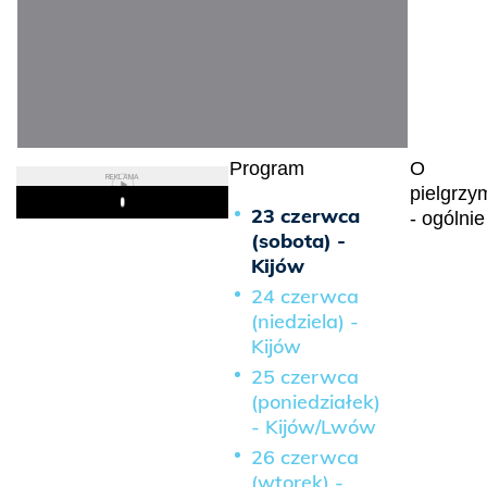
Program
O
REKLAMA
pielgrzy
Play
23 czerwca
- ogólnie
(sobota) -
Kijów
24 czerwca
(niedziela) -
Kijów
25 czerwca
(poniedziałek)
- Kijów/Lwów
26 czerwca
(wtorek) -