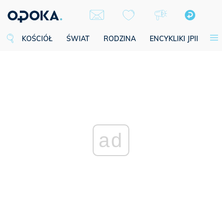
KOŚCIÓŁ
ŚWIAT
RODZINA
ENCYKLIKI JPII
SE
ad