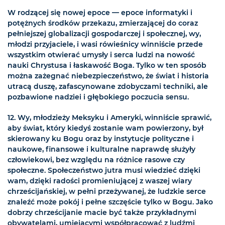
W rodzącej się nowej epoce — epoce informatyki i
potężnych środków przekazu, zmierzającej do coraz
pełniejszej globalizacji gospodarczej i społecznej, wy,
młodzi przyjaciele, i wasi rówieśnicy winniście przede
wszystkim otwierać umysły i serca ludzi na nowość
nauki Chrystusa i łaskawość Boga. Tylko w ten sposób
można zażegnać niebezpieczeństwo, że świat i historia
utracą duszę, zafascynowane zdobyczami techniki, ale
pozbawione nadziei i głębokiego poczucia sensu.
12. Wy, młodzieży Meksyku i Ameryki, winniście sprawić,
aby świat, który kiedyś zostanie wam powierzony, był
skierowany ku Bogu oraz by instytucje polityczne i
naukowe, finansowe i kulturalne naprawdę służyły
człowiekowi, bez względu na różnice rasowe czy
społeczne. Społeczeństwo jutra musi wiedzieć dzięki
wam, dzięki radości promieniującej z waszej wiary
chrześcijańskiej, w pełni przeżywanej, że ludzkie serce
znaleźć może pokój i pełne szczęście tylko w Bogu. Jako
dobrzy chrześcijanie macie być także przykładnymi
obywatelami, umiejącymi współpracować z ludźmi