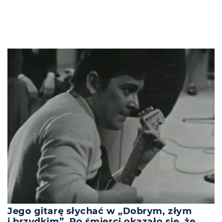
Jego gitarę słychać w „Dobrym, złym
i brzydkim”. Po śmierci okazało się, że