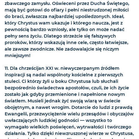
zbawczego zamysłu. Oświeceni przez Ducha Świętego,
mają być gotowi do ofiary i pełni niestrudzonej miłości
do braci, zwłaszcza najbardziej upośledzonych. Ideał,
który Chrystus wam ukazuje i którego naucza, jest z
pewnością bardzo wzniosły, ale tylko on może nadać
pełny sens życiu. Dlatego strzeżcie się fałszywych
proroków, którzy wskazują inne cele, często łatwiejsze,
ale zawsze zwodnicze. Nie zadowalajcie się niczym
mniejszym!
11. Dla chrześcijan XXI w. niewyczerpanym źródłem
inspiracji są nadal wspólnoty kościelne z pierwszych
stuleci. Ci którzy żyli u boku Chrystusa lub słuchali
bezpośrednio świadectwa apostołów, czuli, że ich życie
zostało jak gdyby przemienione i napełnione nowym
światłem. Musieli jednak żyć swoją wiarą w świecie
obojętnym, a nawet wrogim. Dotarcie do ludzi z prawdą
Ewangelii, przezwyciężenie wielu przesądów i obyczajów
uwłaczających ludzkiej godności — wszystko to
wymagało wielkich poświęceń, wytrwałości i twórczego
działania. Tylko dzięki niewzruszonej wierze w Chrystusa,