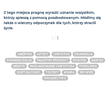
Z tego miejsca pragnę wyrazić uznanie wszystkim,
którzy spieszą z pomocą poszkodowanym. Módlmy się
także o wieczny odpoczynek dla tych, którzy stracili
życie.
/
1
1
AMERYKA
AZTECY
CHRYSTUS
EWANGELIA
EWANGELIZACJA
FAŁSZYWI PROROCY
KOŚCIÓŁ
MARYJA
MEKSYK
NAŚLADOWANIE CHRYSTUSA
POKOLENIA
QUETZALCOATL
TOLTECY
WIARA
XXI WIEK
ŚWIADECTWO