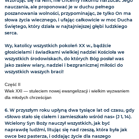
Wzorując się na Nim, nie chcemy nikomu narzucać Jego
nauczania, ale proponować je w duchu pełnego
poszanowania wolności, przypominając, że tylko On ma
słowa życia wiecznego, i ufając całkowicie w moc Ducha
Świętego, który działa w najtajniejszej głębi ludzkiego
serca.
Wy, katolicy wszystkich pokoleń XX w., bądźcie
głosicielami i świadkami wielkiej nadziei Kościoła we
wszystkich środowiskach, do których Bóg posłał was
jako zasiew wiary, nadziei i bezgranicznej miłości do
wszystkich waszych braci!
Część II
Wiek XXI — stuleciem nowej ewangelizacji i wielkim wyzwaniem
dla młodych chrześcijan
6. W przyszłym roku upłyną dwa tysiące lat od czasu, gdy
«Słowo stało się ciałem i zamieszkało wśród nas» (J 1, 14).
Wcielony Syn Boży nauczył wszystkich, jak być
naprawdę ludźmi, litując się nad rzeszą, która była jak
owce bez pasterza, i oddając życie dla naszego