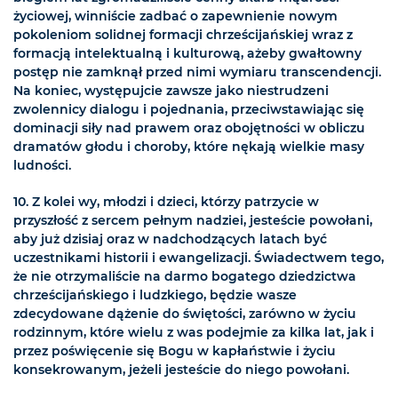
życiowej, winniście zadbać o zapewnienie nowym
pokoleniom solidnej formacji chrześcijańskiej wraz z
formacją intelektualną i kulturową, ażeby gwałtowny
postęp nie zamknął przed nimi wymiaru transcendencji.
Na koniec, występujcie zawsze jako niestrudzeni
zwolennicy dialogu i pojednania, przeciwstawiając się
dominacji siły nad prawem oraz obojętności w obliczu
dramatów głodu i choroby, które nękają wielkie masy
ludności.
10. Z kolei wy, młodzi i dzieci, którzy patrzycie w
przyszłość z sercem pełnym nadziei, jesteście powołani,
aby już dzisiaj oraz w nadchodzących latach być
uczestnikami historii i ewangelizacji. Świadectwem tego,
że nie otrzymaliście na darmo bogatego dziedzictwa
chrześcijańskiego i ludzkiego, będzie wasze
zdecydowane dążenie do świętości, zarówno w życiu
rodzinnym, które wielu z was podejmie za kilka lat, jak i
przez poświęcenie się Bogu w kapłaństwie i życiu
konsekrowanym, jeżeli jesteście do niego powołani.