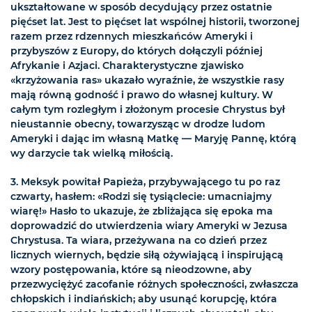
ukształtowane w sposób decydujący przez ostatnie
pięćset lat. Jest to pięćset lat wspólnej historii, tworzonej
razem przez rdzennych mieszkańców Ameryki i
przybyszów z Europy, do których dołączyli później
Afrykanie i Azjaci. Charakterystyczne zjawisko
«krzyżowania ras» ukazało wyraźnie, że wszystkie rasy
mają równą godność i prawo do własnej kultury. W
całym tym rozległym i złożonym procesie Chrystus był
nieustannie obecny, towarzysząc w drodze ludom
Ameryki i dając im własną Matkę — Maryję Pannę, którą
wy darzycie tak wielką miłością.
3. Meksyk powitał Papieża, przybywającego tu po raz
czwarty, hasłem: «Rodzi się tysiąclecie: umacniajmy
wiarę!» Hasło to ukazuje, że zbliżająca się epoka ma
doprowadzić do utwierdzenia wiary Ameryki w Jezusa
Chrystusa. Ta wiara, przeżywana na co dzień przez
licznych wiernych, będzie siłą ożywiającą i inspirującą
wzory postępowania, które są nieodzowne, aby
przezwyciężyć zacofanie różnych społeczności, zwłaszcza
chłopskich i indiańskich; aby usunąć korupcję, która