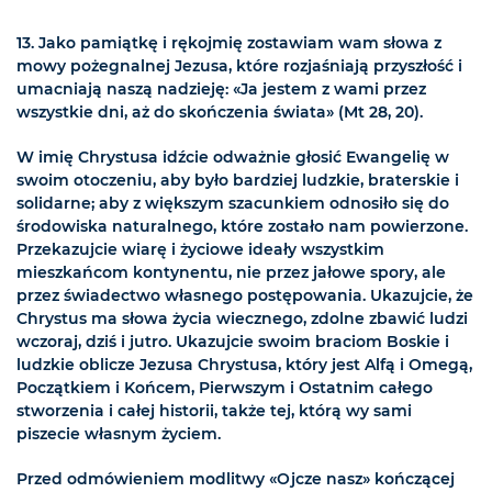
13. Jako pamiątkę i rękojmię zostawiam wam słowa z
mowy pożegnalnej Jezusa, które rozjaśniają przyszłość i
umacniają naszą nadzieję: «Ja jestem z wami przez
wszystkie dni, aż do skończenia świata» (Mt 28, 20).
W imię Chrystusa idźcie odważnie głosić Ewangelię w
swoim otoczeniu, aby było bardziej ludzkie, braterskie i
solidarne; aby z większym szacunkiem odnosiło się do
środowiska naturalnego, które zostało nam powierzone.
Przekazujcie wiarę i życiowe ideały wszystkim
mieszkańcom kontynentu, nie przez jałowe spory, ale
przez świadectwo własnego postępowania. Ukazujcie, że
Chrystus ma słowa życia wiecznego, zdolne zbawić ludzi
wczoraj, dziś i jutro. Ukazujcie swoim braciom Boskie i
ludzkie oblicze Jezusa Chrystusa, który jest Alfą i Omegą,
Początkiem i Końcem, Pierwszym i Ostatnim całego
stworzenia i całej historii, także tej, którą wy sami
piszecie własnym życiem.
Przed odmówieniem modlitwy «Ojcze nasz» kończącej