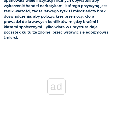
opanowała wiele instytucji i licznych obywateli; aby
wykorzenić handel narkotykami, którego przyczyną jest
zanik wartości, żądza łatwego zysku i młodzieńczy brak
doświadczenia; aby położyć kres przemocy, która
prowadzi do krwawych konfliktów między braćmi i
klasami społecznymi. Tylko wiara w Chrystusa daje
początek kulturze zdolnej przeciwstawić się egoizmowi i
śmierci.
ad