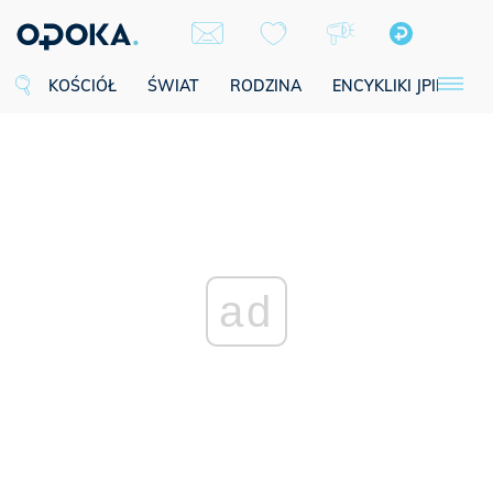
KOŚCIÓŁ
ŚWIAT
RODZINA
ENCYKLIKI JPII
SE
ad