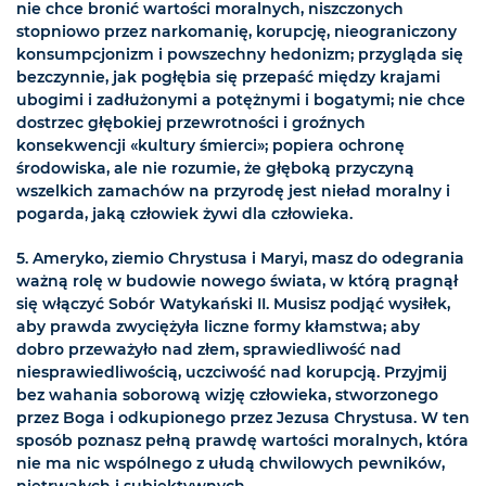
nie chce bronić wartości moralnych, niszczonych
stopniowo przez narkomanię, korupcję, nieograniczony
konsumpcjonizm i powszechny hedonizm; przygląda się
bezczynnie, jak pogłębia się przepaść między krajami
ubogimi i zadłużonymi a potężnymi i bogatymi; nie chce
dostrzec głębokiej przewrotności i groźnych
konsekwencji «kultury śmierci»; popiera ochronę
środowiska, ale nie rozumie, że głęboką przyczyną
wszelkich zamachów na przyrodę jest nieład moralny i
pogarda, jaką człowiek żywi dla człowieka.
5. Ameryko, ziemio Chrystusa i Maryi, masz do odegrania
ważną rolę w budowie nowego świata, w którą pragnął
się włączyć Sobór Watykański II. Musisz podjąć wysiłek,
aby prawda zwyciężyła liczne formy kłamstwa; aby
dobro przeważyło nad złem, sprawiedliwość nad
niesprawiedliwością, uczciwość nad korupcją. Przyjmij
bez wahania soborową wizję człowieka, stworzonego
przez Boga i odkupionego przez Jezusa Chrystusa. W ten
sposób poznasz pełną prawdę wartości moralnych, która
nie ma nic wspólnego z ułudą chwilowych pewników,