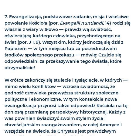
7. Ewangelizacja, podstawowe zadanie, misja i właściwe
powołanie Kościoła (por.
Evangelii nuntiandi,
14) rodzi się
właśnie z wiary w Słowo — prawdziwą światłość,
oświecającą każdego człowieka, przychodzącego na
świat (por. J 1, 9). Wszystkim, którzy jednoczą się dziś z
Papieżem — w tym miejscu lub za pośrednictwem
środków społecznego przekazu — mówię: Czujcie się
odpowiedzialni za przekazywanie tego światła, które
otrzymaliście!
Wkrótce zakończy się stulecie i tysiąclecie, w których —
mimo wielu konfliktów — wzrosła świadomość, że
godność człowieka przewyższa struktury społeczne,
polityczne i ekonomiczne. W tym kontekście nowa
ewangelizacja przynosi także odpowiedź Kościoła na tę
doniosłą przemianę perspektywy historycznej. Każdy z
was powinien świadczyć swoim stylem życia i
chrześcijańskim zaangażowaniem, w całej Ameryce i
wszędzie na świecie, że Chrystus jest prawdziwym