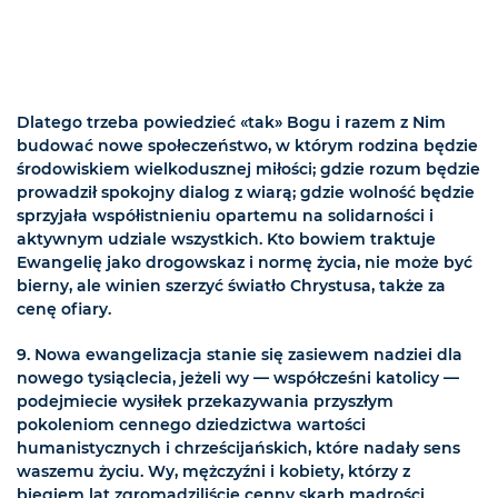
Dlatego trzeba powiedzieć «tak» Bogu i razem z Nim
budować nowe społeczeństwo, w którym rodzina będzie
środowiskiem wielkodusznej miłości; gdzie rozum będzie
prowadził spokojny dialog z wiarą; gdzie wolność będzie
sprzyjała współistnieniu opartemu na solidarności i
aktywnym udziale wszystkich. Kto bowiem traktuje
Ewangelię jako drogowskaz i normę życia, nie może być
bierny, ale winien szerzyć światło Chrystusa, także za
cenę ofiary.
9. Nowa ewangelizacja stanie się zasiewem nadziei dla
nowego tysiąclecia, jeżeli wy — współcześni katolicy —
podejmiecie wysiłek przekazywania przyszłym
pokoleniom cennego dziedzictwa wartości
humanistycznych i chrześcijańskich, które nadały sens
waszemu życiu. Wy, mężczyźni i kobiety, którzy z
biegiem lat zgromadziliście cenny skarb mądrości