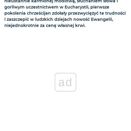
nieustannie karmionej modlitwą, słuchaniem słowa i
gorliwym uczestnictwem w Eucharystii, pierwsze
pokolenia chrześcijan zdołały przezwyciężyć te trudności
i zaszczepić w ludzkich dziejach nowość Ewangelii,
niejednokrotnie za cenę własnej krwi.
ad