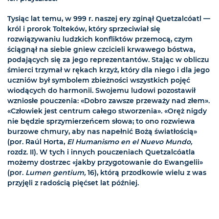
Tysiąc lat temu, w 999 r. naszej ery zginął Quetzalcóatl —
król i prorok Tolteków, który sprzeciwiał się
rozwiązywaniu ludzkich konfliktów przemocą, czym
ściągnął na siebie gniew czcicieli krwawego bóstwa,
podających się za jego reprezentantów. Stając w obliczu
śmierci trzymał w rękach krzyż, który dla niego i dla jego
uczniów był symbolem zbieżności wszystkich pojęć
wiodących do harmonii. Swojemu ludowi pozostawił
wzniosłe pouczenia: «Dobro zawsze przeważy nad złem».
«Człowiek jest centrum całego stworzenia». «Oręż nigdy
nie będzie sprzymierzeńcem słowa; to ono rozwiewa
burzowe chmury, aby nas napełnić Bożą światłością»
(por. Raúl Horta,
El Humanismo en el Nuevo Mundo,
rozdz. II). W tych i innych pouczeniach Quetzalcóatla
możemy dostrzec «jakby przygotowanie do Ewangelii»
(por.
Lumen gentium,
16), którą przodkowie wielu z was
przyjęli z radością pięćset lat później.