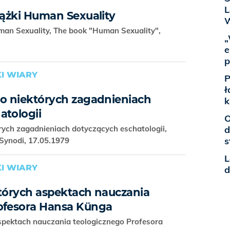
L
iążki Human Sexuality
uman Sexuality, The book "Human Sexuality",
„
e
p
I WIARY
P
ł
 o niektórych zagadnieniach
k
atologii
O
rych zagadnieniach dotyczących eschatologii,
d
s
Synodi, 17.05.1979
L
I WIARY
d
których aspektach nauczania
ofesora Hansa Künga
aspektach nauczania teologicznego Profesora