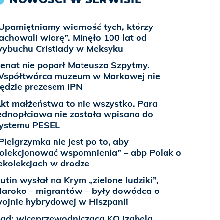
Upamiętniamy wierność tych, którzy
achowali wiarę”. Minęło 100 lat od
ybuchu Cristiady w Meksyku
enat nie poparł Mateusza Szpytmy.
spółtwórca muzeum w Markowej nie
ędzie prezesem IPN
kt małżeństwa to nie wszystko. Para
ednopłciowa nie została wpisana do
ystemu PESEL
Pielgrzymka nie jest po to, aby
olekcjonować wspomnienia” – abp Polak o
ekolekcjach w drodze
utin wysłał na Krym „zielone ludziki”,
aroko – migrantów – były dowódca o
ojnie hybrydowej w Hiszpanii
ąd: wiceprzewodnicząca KO Izabela