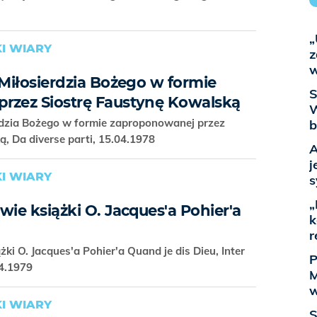
„
I WIARY
z
w
 Miłosierdzia Bożego w formie
S
rzez Siostrę Faustynę Kowalską
W
erdzia Bożego w formie zaproponowanej przez
b
, Da diverse parti, 15.04.1978
A
j
I WIARY
s
„
wie książki O. Jacques'a Pohier'a
k
r
ki O. Jacques'a Pohier'a Quand je dis Dieu, Inter
P
04.1979
M
w
I WIARY
S