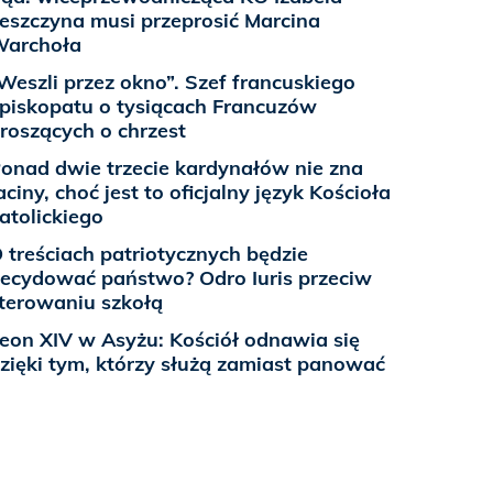
eszczyna musi przeprosić Marcina
Warchoła
Weszli przez okno”. Szef francuskiego
piskopatu o tysiącach Francuzów
roszących o chrzest
onad dwie trzecie kardynałów nie zna
aciny, choć jest to oficjalny język Kościoła
atolickiego
 treściach patriotycznych będzie
ecydować państwo? Odro Iuris przeciw
terowaniu szkołą
eon XIV w Asyżu: Kościół odnawia się
zięki tym, którzy służą zamiast panować