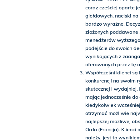
coraz częściej oparte 
giełdowych, naciski na 
bardzo wyraźne. Decyz
złożonych poddawane są
menedżerów wyższego sz
podejście do swoich dec
wynikających z zaanga
oferowanych przez tę o
Współcześni klienci są
konkurencji na swoim r
skutecznej i wydajniej.
mając jednocześnie do d
kiedykolwiek wcześniej
otrzymać możliwie naj
najlepszej możliwej ob
Ordo (Francja). Klienc
należy, jest to wynikie