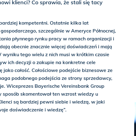
owi klienci? Co sprawia, że stali się tacy
bardziej kompetentni. Ostatnie kilka lat
gospodarczego, szczególnie w Ameryce Północnej,
ania płynnego rynku pracy w ramach organizacji i
adają obecnie znacznie więcej doświadczeń i mają
wyniku tego wielu z nich musi w krótkim czasie
ływ ich decyzji o zakupie na konkretne cele
ę jako całość. Całościowe podejście biznesowe ze
aga podobnego podejścia ze strony sprzedawcy,
uje. Wiceprezes Bayerische Vereinsbank Group
y sposób skomentował ten wzrost wiedzy u
lienci są bardziej pewni siebie i wiedzą, w jaki
oje doświadczenie i wiedzę”.