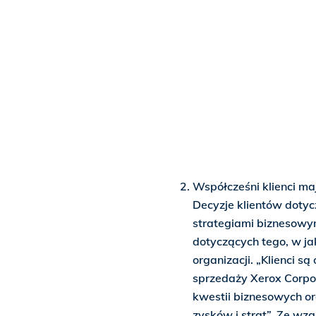
Współcześni klienci maj
Decyzje klientów doty
strategiami biznesow
dotyczących tego, w ja
organizacji. „Klienci s
sprzedaży Xerox Corpo
kwestii biznesowych or
zysków i strat”. Ze wz