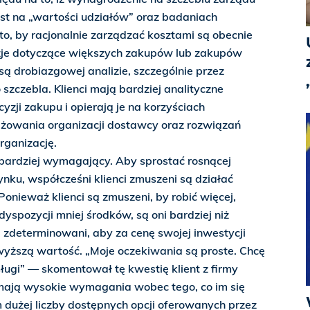
jest na „wartości udziałów” oraz badaniach
to, by racjonalnie zarządzać kosztami są obecnie
je dotyczące większych zakupów lub zakupów
 drobiazgowej analizie, szczególnie przez
czebla. Klienci mają bardziej analityczne
yzji zakupu i opierają je na korzyściach
żowania organizacji dostawcy oraz rozwiązań
rganizację.
 bardziej wymagający. Aby sprostać rosnącej
ynku, współcześni klienci zmuszeni są działać
 Ponieważ klienci są zmuszeni, by robić więcej,
yspozycji mniej środków, są oni bardziej niż
 zdeterminowani, aby za cenę swojej inwestycji
wyższą wartość. „Moje oczekiwania są proste. Chcę
sługi” — skomentował tę kwestię klient z firmy
i mają wysokie wymagania wobec tego, co im się
m dużej liczby dostępnych opcji oferowanych przez