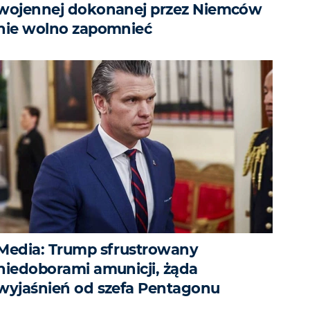
wojennej dokonanej przez Niemców
nie wolno zapomnieć
Media: Trump sfrustrowany
niedoborami amunicji, żąda
wyjaśnień od szefa Pentagonu