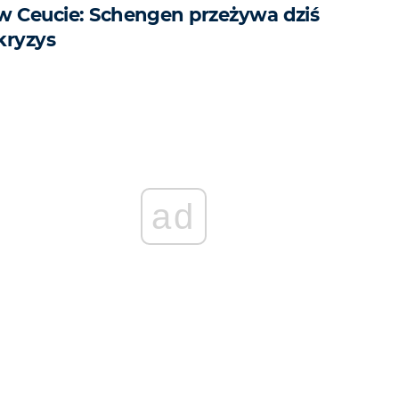
w Ceucie: Schengen przeżywa dziś
kryzys
ad