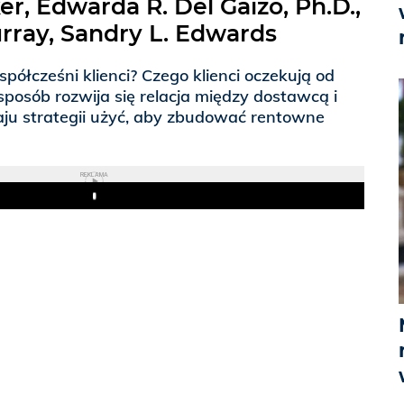
r, Edwarda R. Del Gaizo, Ph.D.,
rray, Sandry L. Edwards
półcześni klienci? Czego klienci oczekują od
posób rozwija się relacja między dostawcą i
aju strategii użyć, aby zbudować rentowne
REKLAMA
Play