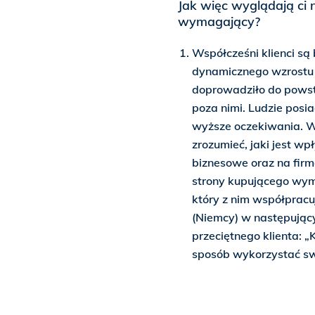
Jak więc wyglądają ci n
wymagający?
Współcześni klienci są 
dynamicznego wzrostu 
doprowadziło do powst
poza nimi. Ludzie posi
wyższe oczekiwania. W 
zrozumieć, jaki jest wp
biznesowe oraz na firm
strony kupującego wym
który z nim współprac
(Niemcy) w następując
przeciętnego klienta: „K
sposób wykorzystać sw