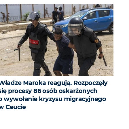
Władze Maroka reagują. Rozpoczęły
się procesy 86 osób oskarżonych
o wywołanie kryzysu migracyjnego
w Ceucie