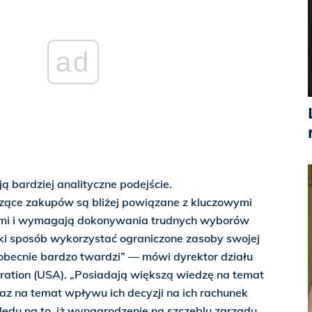
ad
ą bardziej analityczne podejście.
czące zakupów są bliżej powiązane z kluczowymi
ymi i wymagają dokonywania trudnych wyborów
ki sposób wykorzystać ograniczone zasoby swojej
ą obecnie bardzo twardzi” — mówi dyrektor działu
ration (USA). „Posiadają większą wiedzę na temat
az na temat wpływu ich decyzji na ich rachunek
ględu na to, iż wynagrodzenie na szczeblu zarządu