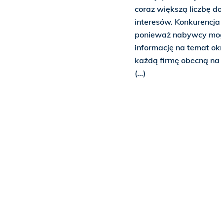
coraz większą liczbę d
interesów. Konkurencja
ponieważ nabywcy mogą
informację na temat ok
każdą firmę obecną na ry
(...)