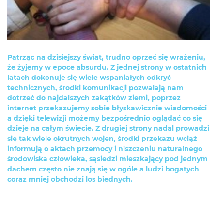
Patrząc na dzisiejszy świat, trudno oprzeć się wrażeniu,
że żyjemy w epoce absurdu. Z jednej strony w ostatnich
latach dokonuje się wiele wspaniałych odkryć
technicznych, środki komunikacji pozwalają nam
dotrzeć do najdalszych zakątków ziemi, poprzez
internet przekazujemy sobie błyskawicznie wiadomości
a dzięki telewizji możemy bezpośrednio oglądać co się
dzieje na całym świecie. Z drugiej strony nadal prowadzi
się tak wiele okrutnych wojen, środki przekazu wciąż
informują o aktach przemocy i niszczeniu naturalnego
środowiska człowieka, sąsiedzi mieszkający pod jednym
dachem często nie znają się w ogóle a ludzi bogatych
coraz mniej obchodzi los biednych.