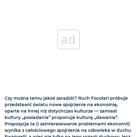
ad
Czy można temu jakoś zaradzić? Ruch Focolari próbuje
przedstawić światu nowe spojrzenie na ekonomię,
oparte na innej niż dotychczas kulturze — zamiast
kultury „posiadania” proponuje kulturę „dawania”.
Propozycja ta (i zainteresowanie problemami ekonomii)
wynika z całościowego spojrzenia na człowieka w duchu
Ewangelii, a więc nie tylko na jego rozwój duchowy, lecz