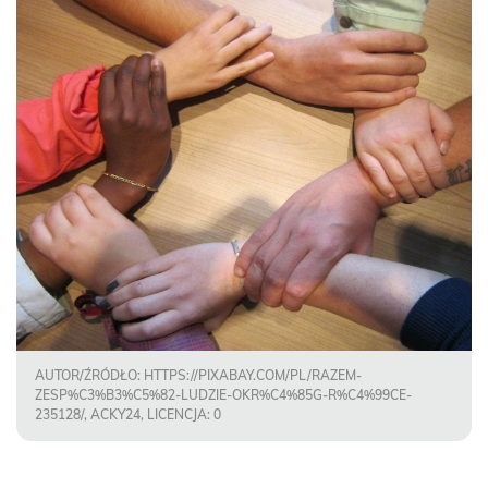
AUTOR/ŹRÓDŁO: HTTPS://PIXABAY.COM/PL/RAZEM-
ZESP%C3%B3%C5%82-LUDZIE-OKR%C4%85G-R%C4%99CE-
235128/, ACKY24, LICENCJA: 0