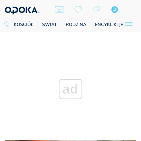
KOŚCIÓŁ
ŚWIAT
RODZINA
ENCYKLIKI JPII
SE
ad