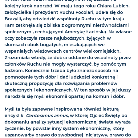
kolejny krok naprzód. W maju tego roku Chiara Lubich,
założycielka i prezydent Ruchu Focolari, udała się do
Brazylii, aby odwiedzić wspólnoty Ruchu w tym kraju.
Tam zetknęła się z bliska z ogromnymi nierównościami
społecznymi, cechującymi Amerykę Łacińską. Na własne
oczy zobaczyła rzesze najuboższych, żyjących w
slumsach obok bogatych, mieszkających we
wspaniałych wieżowcach centrów wielkomiejskich.
Zrozumiała wtedy, że dobra oddane do wspólnoty przez
członków Ruchu nie mogły wystarczyć, by pomóc tym
ludziom. Koniecznie trzeba było znaleźć sposób na
pomnożenie tych dóbr i dać ludzkości konkretną i
skuteczną propozycję dla rozwiązania problemów
społecznych i ekonomicznych. W ten sposób w jej duszy
narodziła się myśl ekonomii opartej na komunii dóbr.
Myśl ta była zapewne inspirowana również lekturą
encykliki
Centesimus annus
, w której Ojciec Święty po
dokonaniu analizy sytuacji ekonomicznej świata wyraża
życzenie, by powstał inny system ekonomiczny, który
uszanowałby prawo do swobodnej inicjatywy, prawo do