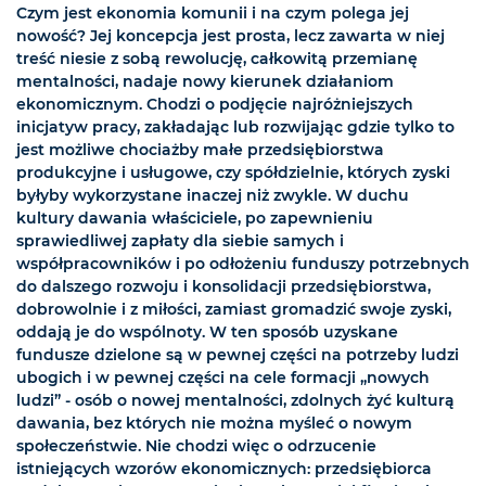
Czym jest ekonomia komunii i na czym polega jej
nowość? Jej koncepcja jest prosta, lecz zawarta w niej
treść niesie z sobą rewolucję, całkowitą przemianę
mentalności, nadaje nowy kierunek działaniom
ekonomicznym. Chodzi o podjęcie najróżniejszych
inicjatyw pracy, zakładając lub rozwijając gdzie tylko to
jest możliwe chociażby małe przedsiębiorstwa
produkcyjne i usługowe, czy spółdzielnie, których zyski
byłyby wykorzystane inaczej niż zwykle. W duchu
kultury dawania właściciele, po zapewnieniu
sprawiedliwej zapłaty dla siebie samych i
współpracowników i po odłożeniu funduszy potrzebnych
do dalszego rozwoju i konsolidacji przedsiębiorstwa,
dobrowolnie i z miłości, zamiast gromadzić swoje zyski,
oddają je do wspólnoty. W ten sposób uzyskane
fundusze dzielone są w pewnej części na potrzeby ludzi
ubogich i w pewnej części na cele formacji „nowych
ludzi” - osób o nowej mentalności, zdolnych żyć kulturą
dawania, bez których nie można myśleć o nowym
społeczeństwie. Nie chodzi więc o odrzucenie
istniejących wzorów ekonomicznych: przedsiębiorca