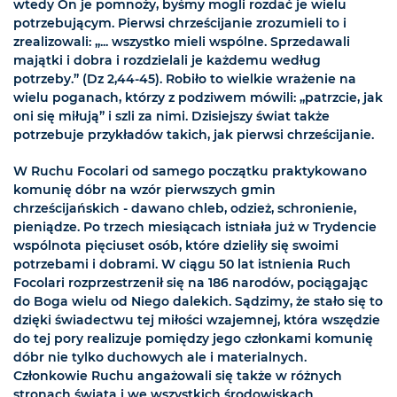
wtedy On je pomnoży, byśmy mogli rozdać je wielu
potrzebującym. Pierwsi chrześcijanie zrozumieli to i
zrealizowali: „... wszystko mieli wspólne. Sprzedawali
majątki i dobra i rozdzielali je każdemu według
potrzeby.” (Dz 2,44-45). Robiło to wielkie wrażenie na
wielu poganach, którzy z podziwem mówili: „patrzcie, jak
oni się miłują” i szli za nimi. Dzisiejszy świat także
potrzebuje przykładów takich, jak pierwsi chrześcijanie.
W Ruchu Focolari od samego początku praktykowano
komunię dóbr na wzór pierwszych gmin
chrześcijańskich - dawano chleb, odzież, schronienie,
pieniądze. Po trzech miesiącach istniała już w Trydencie
wspólnota pięciuset osób, które dzieliły się swoimi
potrzebami i dobrami. W ciągu 50 lat istnienia Ruch
Focolari rozprzestrzenił się na 186 narodów, pociągając
do Boga wielu od Niego dalekich. Sądzimy, że stało się to
dzięki świadectwu tej miłości wzajemnej, która wszędzie
do tej pory realizuje pomiędzy jego członkami komunię
dóbr nie tylko duchowych ale i materialnych.
Członkowie Ruchu angażowali się także w różnych
stronach świata i we wszystkich środowiskach