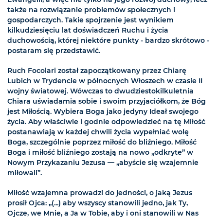
także na rozwiązanie problemów społecznych i
gospodarczych. Takie spojrzenie jest wynikiem
kilkudziesięciu lat doświadczeń Ruchu i życia
duchowością, której niektóre punkty - bardzo skrótowo -
postaram się przedstawić.
Ruch Focolari został zapoczątkowany przez Chiarę
Lubich w Trydencie w północnych Włoszech w czasie II
wojny światowej. Wówczas to dwudziestokilkuletnia
Chiara uświadamia sobie i swoim przyjaciółkom, że Bóg
jest Miłością. Wybiera Boga jako jedyny Ideał swojego
życia. Aby właściwie i godnie odpowiedzieć na tę Miłość
postanawiają w każdej chwili życia wypełniać wolę
Boga, szczególnie poprzez miłość do bliźniego. Miłość
Boga i miłość bliźniego zostają na nowo „odkryte” w
Nowym Przykazaniu Jezusa — „abyście się wzajemnie
miłowali”.
Miłość wzajemna prowadzi do jedności, o jaką Jezus
prosił Ojca: „(...) aby wszyscy stanowili jedno, jak Ty,
Ojcze, we Mnie, a Ja w Tobie, aby i oni stanowili w Nas