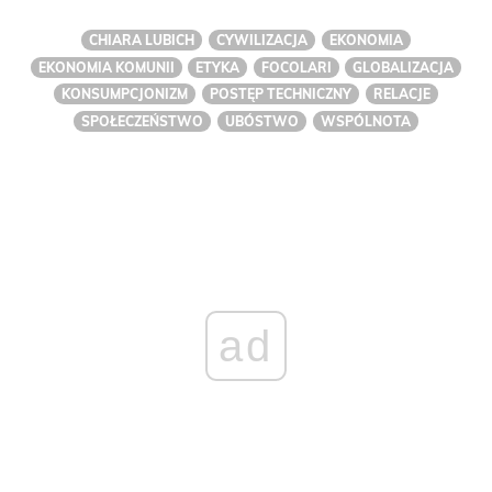
CHIARA LUBICH
CYWILIZACJA
EKONOMIA
EKONOMIA KOMUNII
ETYKA
FOCOLARI
GLOBALIZACJA
KONSUMPCJONIZM
POSTĘP TECHNICZNY
RELACJE
SPOŁECZEŃSTWO
UBÓSTWO
WSPÓLNOTA
ad