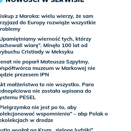
iskup z Maroka: wielu wierzy, że sam
rzyjazd do Europy rozwiąże wszystkie
roblemy
Upamiętniamy wierność tych, którzy
achowali wiarę”. Minęło 100 lat od
ybuchu Cristiady w Meksyku
enat nie poparł Mateusza Szpytmy.
spółtwórca muzeum w Markowej nie
ędzie prezesem IPN
kt małżeństwa to nie wszystko. Para
ednopłciowa nie została wpisana do
ystemu PESEL
Pielgrzymka nie jest po to, aby
olekcjonować wspomnienia” – abp Polak o
ekolekcjach w drodze
utin wysłał na Krym „zielone ludziki”,