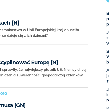
B
p
kach [N]
p
członkostwa w Unii Europejskiej kraj opuściło
„
co dzieje się z ich dziećmi?
z
w
S
W
b
cyplinować Europę [N]
 sprawiły, że największy płatnik UE, Niemcy chcą
A
graniczenia suwerenności gospodarczej członków
j
s
„
010
k
r
smusa [GN]
P