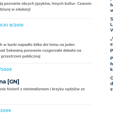
ją poznanie obcych języków, innych kultur. Czasem
M
dziurą w edukacji
w
S
L
KI 8/2010
„
e
w burki napadło kilka dni temu na jeden
p
 nad Sekwaną ponownie rozgorzała debata na
 przestrzeni publicznej
P
ł
k
/2009
O
na [GN]
d
s
nie histerii z minimalizmem i krzyżu sędziów ze
/2009