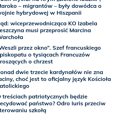
aroko – migrantów – były dowódca o
ojnie hybrydowej w Hiszpanii
ąd: wiceprzewodnicząca KO Izabela
eszczyna musi przeprosić Marcina
Warchoła
Weszli przez okno”. Szef francuskiego
piskopatu o tysiącach Francuzów
roszących o chrzest
onad dwie trzecie kardynałów nie zna
aciny, choć jest to oficjalny język Kościoła
atolickiego
 treściach patriotycznych będzie
ecydować państwo? Odro Iuris przeciw
terowaniu szkołą