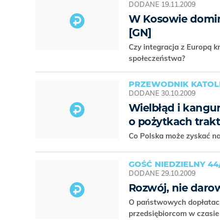
DODANE
19.11.2009
W Kosowie dominu
[GN]
Czy integracja z Europą k
społeczeństwa?
PRZEWODNIK KATOLI
DODANE
30.10.2009
Wielbłąd i kangur 
o pożytkach trakt
Co Polska może zyskać na
GOŚĆ NIEDZIELNY 44
DODANE
29.10.2009
Rozwój, nie daro
O państwowych dopłatach 
przedsiębiorcom w czasie