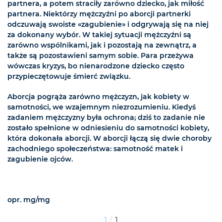
partnera, a potem straciły zarówno dziecko, jak miłość
partnera. Niektórzy mężczyźni po aborcji partnerki
odczuwają swoiste «zagubienie» i odgrywają się na niej
za dokonany wybór. W takiej sytuacji mężczyźni są
zarówno wspólnikami, jak i pozostają na zewnątrz, a
także są pozostawieni samym sobie. Para przeżywa
wówczas kryzys, bo nienarodzone dziecko często
przypieczętowuje śmierć związku.
Aborcja pogrąża zarówno mężczyzn, jak kobiety w
samotności, we wzajemnym niezrozumieniu. Kiedyś
zadaniem mężczyzny była ochrona; dziś to zadanie nie
zostało spełnione w odniesieniu do samotności kobiety,
która dokonała aborcji. W aborcji łączą się dwie choroby
zachodniego społeczeństwa: samotność matek i
zagubienie ojców.
opr. mg/mg
/
1
1