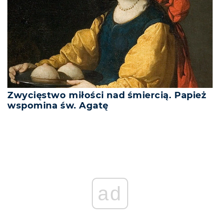
Zwycięstwo miłości nad śmiercią. Papież
wspomina św. Agatę
ad