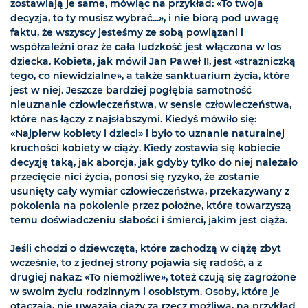
zostawiają je same, mówiąc na przykład: «To twoja
decyzja, to ty musisz wybrać...», i nie biorą pod uwagę
faktu, że wszyscy jesteśmy ze sobą powiązani i
współzależni oraz że cała ludzkość jest włączona w los
dziecka. Kobieta, jak mówił Jan Paweł II, jest «strażniczką
tego, co niewidzialne», a także sanktuarium życia, które
jest w niej. Jeszcze bardziej pogłębia samotność
nieuznanie człowieczeństwa, w sensie człowieczeństwa,
które nas łączy z najsłabszymi. Kiedyś mówiło się:
«Najpierw kobiety i dzieci» i było to uznanie naturalnej
kruchości kobiety w ciąży. Kiedy zostawia się kobiecie
decyzję taką, jak aborcja, jak gdyby tylko do niej należało
przecięcie nici życia, ponosi się ryzyko, że zostanie
usunięty cały wymiar człowieczeństwa, przekazywany z
pokolenia na pokolenie przez położne, które towarzyszą
temu doświadczeniu słabości i śmierci, jakim jest ciąża.
Jeśli chodzi o dziewczęta, które zachodzą w ciążę zbyt
wcześnie, to z jednej strony pojawia się radość, a z
drugiej nakaz: «To niemożliwe», toteż czują się zagrożone
w swoim życiu rodzinnym i osobistym. Osoby, które je
otaczają, nie uważają ciąży za rzecz możliwą, na przykład