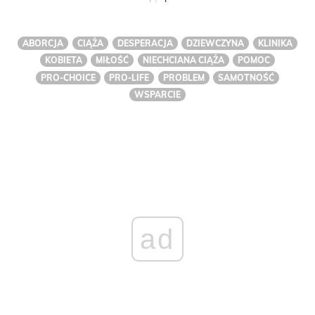
ABORCJA
CIĄŻA
DESPERACJA
DZIEWCZYNA
KLINIKA
KOBIETA
MIŁOŚĆ
NIECHCIANA CIĄŻA
POMOC
PRO-CHOICE
PRO-LIFE
PROBLEM
SAMOTNOŚĆ
WSPARCIE
ad