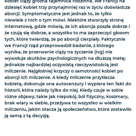
kobiet ciąży groźna tajemnica rodzinna. We Francji na
dziesięć kobiet trzy przynajmniej raz w życiu doświadcza
aborcji. Symptomatyczne jest jednak to, że tylko
niewiele z nich o tym mówi. Niektóre stworzyły stronę
internetową, gdzie mówią, że ich aborcja poszła dobrze i
że czują się dobrze, a wszystko to ma zaprzeczyć głosom
tych, które twierdzą, że po aborcji cierpiały. Faktycznie
we Francji rząd przeprowadził badanie, z którego
wynika, że przerwanie ciąży na życzenie (ivg) nie
wywołuje skutków psychologicznych na dłuższą metę;
jednakże najbardziej oczywistą rzeczywistością jest
milczenie. Najgłośniej krzyczy o samotności kobiet po
aborcji ich milczenie. A kiedy milczenie przytłacza
kobietę, dokonuje ona autocenzury i wypiera ten fakt do
historii, która należy tylko do niej. Kiedy czuje w sobie
różne objawy, takie jak niepokój, ból fizyczny, koszmary,
brak wiary w siebie, przeżywa to wszystko w wielkim
milczeniu, jakim otacza ją społeczeństwo, które zostawiło
ją samą z tą decyzją.