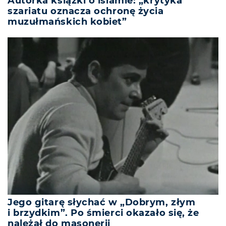
Autorka książki o islamie: „krytyka
szariatu oznacza ochronę życia
muzułmańskich kobiet”
Jego gitarę słychać w „Dobrym, złym
i brzydkim”. Po śmierci okazało się, że
należał do masonerii