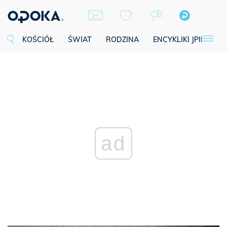
KOŚCIÓŁ
ŚWIAT
RODZINA
ENCYKLIKI JPII
SE
ad