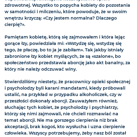
zdrowotnej. Wszystko to popycha kobiety do pozostania
w samotności i milczeniu, które powoduje, że w swoim
wnętrzu krzyczą: «Czy jestem normalna? Dlaczego
cierpię?».
Pamiętam kobietę, którą się zajmowałem i która lejąc
gorące łzy, powiedziała mi: «Wstydzę się, wstydzę się
tego, że płaczę, bo to ja je zabiłam». Tak jakby istniały
zabronione łzy kobiet myślących, że są «szalone», bo
społeczeństwo przedstawia aborcję jako akt banalny, za
który nie należy odczuwać winy.
Stwierdziliśmy niestety, że pracownicy opieki społecznej
i psycholodzy byli karani mandatami, kiedy próbowali
ustalić, na przykład w przypadku alkoholiczek, czy w
przeszłości dokonały aborcji. Zauważyłem również,
słuchając tych kobiet, że psycholodzy i psychiatrzy,
którzy się nimi zajmowali, nie chcieli rozmawiać na
temat aborcji. Nie ma gorszego cierpienia niż brak
akceptacji, brak kogoś, kto wysłucha i uzna cierpienie
człowieka. Wszyscy potrzebujemy, żeby nasz ból został