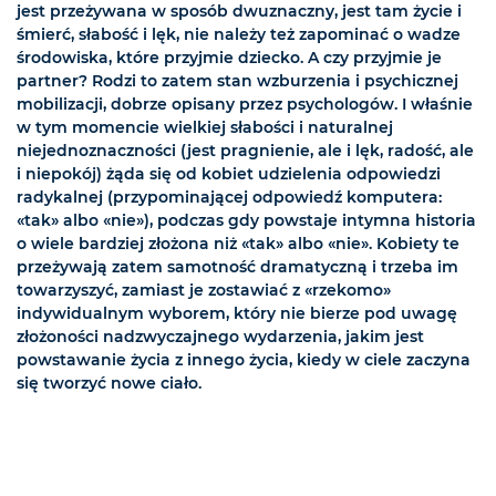
jest przeżywana w sposób dwuznaczny, jest tam życie i
śmierć, słabość i lęk, nie należy też zapominać o wadze
środowiska, które przyjmie dziecko. A czy przyjmie je
partner? Rodzi to zatem stan wzburzenia i psychicznej
mobilizacji, dobrze opisany przez psychologów. I właśnie
w tym momencie wielkiej słabości i naturalnej
niejednoznaczności (jest pragnienie, ale i lęk, radość, ale
i niepokój) żąda się od kobiet udzielenia odpowiedzi
radykalnej (przypominającej odpowiedź komputera:
«tak» albo «nie»), podczas gdy powstaje intymna historia
o wiele bardziej złożona niż «tak» albo «nie». Kobiety te
przeżywają zatem samotność dramatyczną i trzeba im
towarzyszyć, zamiast je zostawiać z «rzekomo»
indywidualnym wyborem, który nie bierze pod uwagę
złożoności nadzwyczajnego wydarzenia, jakim jest
powstawanie życia z innego życia, kiedy w ciele zaczyna
się tworzyć nowe ciało.