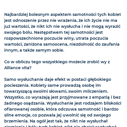
Najbardziej bolesnym aspektem samotności tych kobiet
jest odnoszenie przez nie wrażenia, że ich życie nie ma
już wartości, że nikt ich nie wysłucha i nie mogą wyrazić
swojego bólu. Następstwem tej samotności jest
rozpowszechnione poczucie winy, utrata poczucia
wartości, zaniżona samoocena, niezdolność do zaufania
innym, a także samym sobie.
Co w obliczu tego wszystkiego możecie zrobić wy z
Alliance vita?
Samo wysłuchanie daje efekt w postaci głębokiego
pocieszenia. Kobiety same prowadzą osobę im
towarzyszącą swoimi słowami, swoim milczeniem.
Wszystko, co wyrażają jest przyjmowane z empatią i bez
żadnego osądzania. Wysłuchanie jest rodzajem bliskości
ofiarowanej osobie, która odczuwa samotność i bardzo
silne emocje, co pozwala jej uwolnić się od swojego
brzemienia. Na ogół jest tak, że nikt nie wysłuchał
cierpienia i bólu tych kobiet, nikt nie chciał wysłuchać