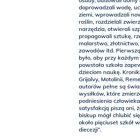
osady, budowali domy i
doprowadzali wodę, uc
ziemi, wprowadzali no
roślin, rozdzielali zwier
narzędzia, otwierali szp
propagowali sztukę, rz
malarstwo, złotnictwo,
zawodów itd. Pierwszą
było, aby przy każdym 
powstała szkoła zape
dzieciom naukę. Kronik
Grijalvy, Motolinii, Rem
autorów pełne są świ
wysiłków, które zmierz
podniesienia człowieka
satysfakcją piszą oni, ż
biskup mógł chlubić si
około pięciuset szkół w
diecezji”.