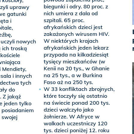
 kościoły,
biegunki i odry. 80 proc. z
zyli uprawy
nich umiera z dala od
we gatunki
szpitali. 65 proc.
zęta i
afrykańskich dzieci jest
itale,
zakażonych wirusem HIV.
eźbę,
W niektórych krajach
 uczyli nowych
afrykańskich jeden lekarz
 ich troską
przypada na kilkadziesiąt
kościele
tysięcy mieszkańców (w
wniająca
Kenii na 20 tys., w Ghanie
i Mendiety,
na 25 tys., a w Burkina
esala i innych
Faso aż na 250 tys.
adectwa tych
W 33 konfliktach zbrojnych,
ały do
które toczyły się ostatnio
. Z jakąż
na świecie ponad 200 tys.
e jeden tylko
dzieci walczyło jako
ę posiadaniem
żołnierze. W Afryce w
 swojej
walkach uczestniczy 120
tys. dzieci poniżej 12. roku