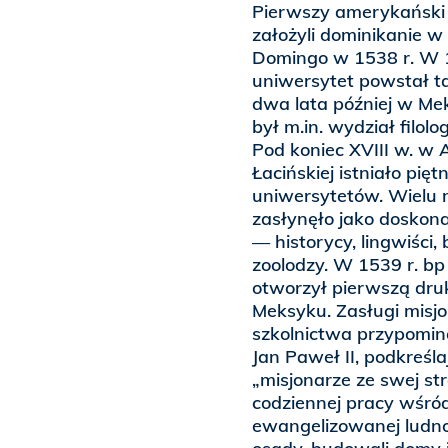
Pierwszy amerykański
założyli dominikanie w
Domingo w 1538 r. W 1
uniwersytet powstał ta
dwa lata później w Me
był m.in. wydział filolog
Pod koniec XVIII w. w
Łacińskiej istniało pięt
uniwersytetów. Wielu 
zasłynęło jako doskon
— historycy, lingwiści, 
zoolodzy. W 1539 r. bp
otworzył pierwszą dru
Meksyku. Zasługi misjo
szkolnictwa przypomina
Jan Paweł II, podkreślaj
„misjonarze ze swej st
codziennej pracy wśró
ewangelizowanej ludno