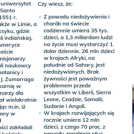
 uniwersytet
Czy wiesz, że:
 Santo
Z powodu niedożywienia i
551 r.
chorób na świecie
kże w Limie, a
codziennie umiera 35 tys.
ksyku, gdzie
dzieci, a 1,3 miliardom ludzi
ii indiańskiej.
na życie musi wystarczyć 1
 Ameryce
dolar dziennie. 26 mln dzieci
naście
w krajach Afryki, na
misjonarzy
południe od Sahary, jest
ali naukowcy
niedożywionych. Brak
botanicy i
żywności jest poważnym
 J. Zumarraga
problemem przede
karnię w
wszystkim w Liberii, Sierra
narzy dla
Leone, Czadzie, Somalii,
ł wielokrotnie
Sudanie i Angoli.
ąc m.in. iż
W krajach rozwijających się
rony w
rocznie umiera 12 mln
d
dzieci, z czego 70 proc. z
ści zakładali
powodu zapalenia płuc,