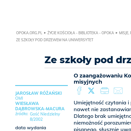
OPOKA.ORG.PL
ŻYCIE KOŚCIOŁA - BIBLIOTEKA - OPOKA
MISJE,
ZE SZKOŁY POD DRZEWEM NA UNIWERSYTET
Ze szkoły pod d
O zaangażowaniu Koś
misyjnych
JAROSŁAW RÓŻAŃSKI
OMI
Umiejętność czytania i 
WIESŁAWA
nawet nie zastanawiamy
DĄBROWSKA-MACURA
Gość Niedzielny
Dlatego brak umiejętno
8/2002
niemożność porozumie
data wydania
pisanego, słusznie uwa