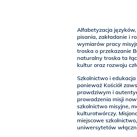
Alfabetyzacja języków,
pisania, zakładanie i r
wymiarów pracy misyjn
troska o przekazanie 
naturalny troska ta łą
kultur oraz rozwoju cz
Szkolnictwo i edukacja
ponieważ Kościół zaws
prawdziwym i autentyc
prowadzenia misji nowo
szkolnictwo misyjne, ma
kulturotwórczy. Misjon
miejscowe szkolnictw
uniwersytetów włącznie