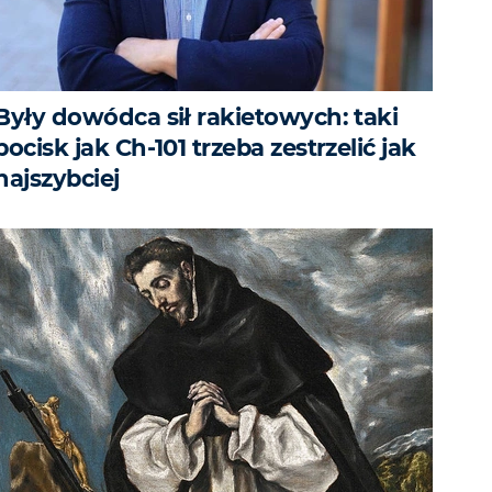
Były dowódca sił rakietowych: taki
pocisk jak Ch-101 trzeba zestrzelić jak
najszybciej