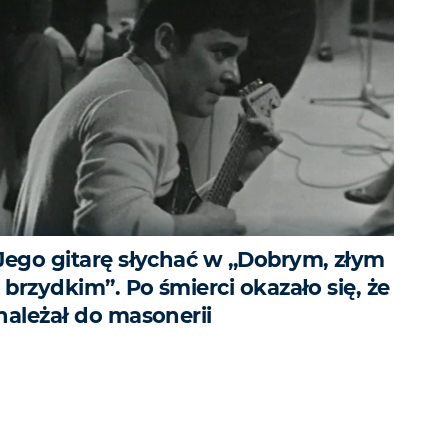
Jego gitarę słychać w „Dobrym, złym
i brzydkim”. Po śmierci okazało się, że
należał do masonerii