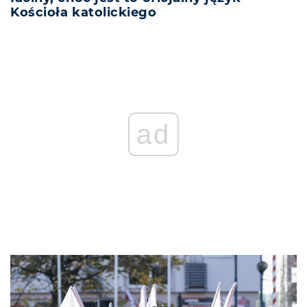
Kościoła katolickiego
ad