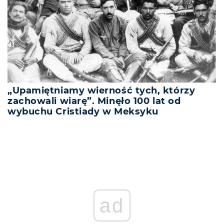
„Upamiętniamy wierność tych, którzy
zachowali wiarę”. Minęło 100 lat od
wybuchu Cristiady w Meksyku
ad