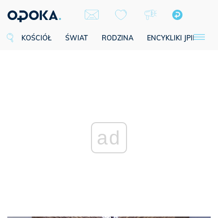
KOŚCIÓŁ
ŚWIAT
RODZINA
ENCYKLIKI JPII
SE
ad