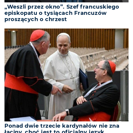
„Weszli przez okno”. Szef francuskiego
episkopatu o tysiącach Francuzów
proszących o chrzest
Ponad dwie trzecie kardynałów nie zna
łaciny, choć jest to oficjalny język