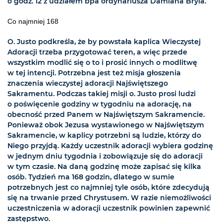
o godz. 12 z udziałem bpa ordynariusza Damiana Bryla.
Co najmniej 168
O. Justo podkreśla, że by powstała kaplica Wieczystej
Adoracji trzeba przygotować teren, a więc przede
wszystkim modlić się o to i prosić innych o modlitwę
w tej intencji. Potrzebna jest też misja głoszenia
znaczenia wieczystej adoracji Najświętszego
Sakramentu. Podczas takiej misji o. Justo prosi ludzi
o poświęcenie godziny w tygodniu na adorację, na
obecność przed Panem w Najświętszym Sakramencie.
Ponieważ obok Jezusa wystawionego w Najświętszym
Sakramencie, w kaplicy potrzebni są ludzie, którzy do
Niego przyjdą. Każdy uczestnik adoracji wybiera godzinę
w jednym dniu tygodnia i zobowiązuje się do adoracji
w tym czasie. Na daną godzinę może zapisać się kilka
osób. Tydzień ma 168 godzin, dlatego w sumie
potrzebnych jest co najmniej tyle osób, które zdecydują
się na trwanie przed Chrystusem. W razie niemożliwości
uczestniczenia w adoracji uczestnik powinien zapewnić
zastępstwo.