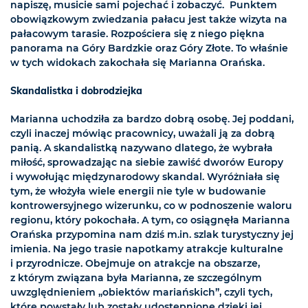
napiszę, musicie sami pojechać i zobaczyć. Punktem
obowiązkowym zwiedzania pałacu jest także wizyta na
pałacowym tarasie. Rozpościera się z niego piękna
panorama na Góry Bardzkie oraz Góry Złote. To właśnie
w tych widokach zakochała się Marianna Orańska.
Skandalistka i dobrodziejka
Marianna uchodziła za bardzo dobrą osobę. Jej poddani,
czyli inaczej mówiąc pracownicy, uważali ją za dobrą
panią. A skandalistką nazywano dlatego, że wybrała
miłość, sprowadzając na siebie zawiść dworów Europy
i wywołując międzynarodowy skandal. Wyróżniała się
tym, że włożyła wiele energii nie tyle w budowanie
kontrowersyjnego wizerunku, co w podnoszenie waloru
regionu, który pokochała. A tym, co osiągnęła Marianna
Orańska przypomina nam dziś m.in. szlak turystyczny jej
imienia. Na jego trasie napotkamy atrakcje kulturalne
i przyrodnicze. Obejmuje on atrakcje na obszarze,
z którym związana była Marianna, ze szczególnym
uwzględnieniem „obiektów mariańskich”, czyli tych,
które powstały lub zostały udostępnione dzięki jej