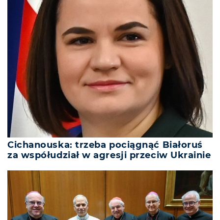
Cichanouska: trzeba pociągnąć Białoruś
za współudział w agresji przeciw Ukrainie