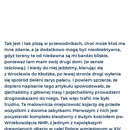
Tak jest i tak piszą w przewodnikach, choć może ktoś ma
inne zdanie, a ja dodatkowo mogę być nieobiektywna,
gdyż tereny te od niedawna są mi bardzo bliskie,
ponieważ tam mam swój drugi dom. (w sensie
teściową:). I kiedy do niej jeździmy, kierując się
z Wrocławia do Kłodzka, po lewej stronie drogi wyłania
się spośród zieleni zarys pałacu. I powiem szczerze, że
dopiero napisanie tego artykułu spowodowało, że
zjechaliśmy z głównej trasy i pojechaliśmy prowadzeni
drogowskazami do niego. Tak więc trafić nie było
trudno. Ta malownicza miejscowość kojarzy się przede
wszystkim z dwoma zabytkami. Pierwszym z nich jest
pocysterski kompleks klasztorny z dużym kościołem pw.
Wniebowzięcia NMP, z jednym z największych
drewnianych ołtarzy w całej Polsce wzniesionym w XIV