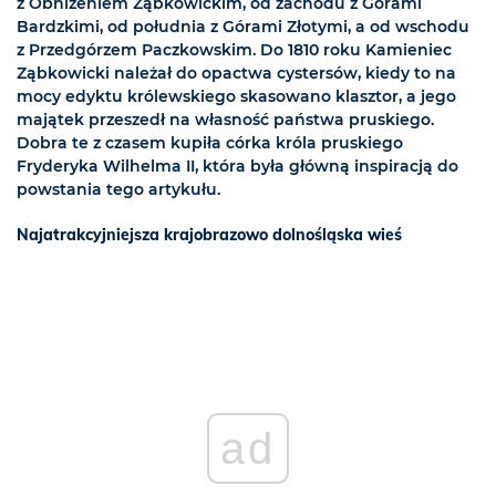
z Obniżeniem Ząbkowickim, od zachodu z Górami
Bardzkimi, od południa z Górami Złotymi, a od wschodu
z Przedgórzem Paczkowskim. Do 1810 roku Kamieniec
Ząbkowicki należał do opactwa cystersów, kiedy to na
mocy edyktu królewskiego skasowano klasztor, a jego
majątek przeszedł na własność państwa pruskiego.
Dobra te z czasem kupiła córka króla pruskiego
Fryderyka Wilhelma II, która była główną inspiracją do
powstania tego artykułu.
Najatrakcyjniejsza krajobrazowo dolnośląska wieś
ad