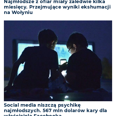
Najmłodsze z ofiar miały zaledwie kilka
miesięcy. Przejmujące wyniki ekshumacji
na Wołyniu
Social media niszczą psychikę
najmłodszych. 567 mln dolarów kary dla