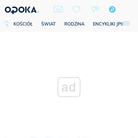
KOŚCIÓŁ
ŚWIAT
RODZINA
ENCYKLIKI JPII
SE
ad