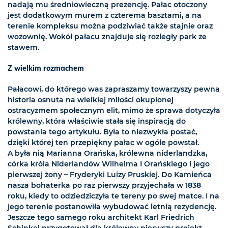
nadają mu średniowieczną prezencję. Pałac otoczony
jest dodatkowym murem z czterema basztami, a na
terenie kompleksu można podziwiać także stajnie oraz
wozownię. Wokół pałacu znajduje się rozległy park ze
stawem.
Z wielkim rozmachem
Pałacowi, do którego was zapraszamy towarzyszy pewna
historia osnuta na wielkiej miłości okupionej
ostracyzmem społecznym elit, mimo że sprawa dotyczyła
królewny, która właściwie stała się inspiracją do
powstania tego artykułu. Była to niezwykła postać,
dzięki której ten przepiękny pałac w ogóle powstał.
A była nią Marianna Orańska, królewna niderlandzka,
córka króla Niderlandów Wilhelma I Orańskiego i jego
pierwszej żony – Fryderyki Luizy Pruskiej. Do Kamieńca
nasza bohaterka po raz pierwszy przyjechała w 1838
roku, kiedy to odziedziczyła te tereny po swej matce. I na
jego terenie postanowiła wybudować letnią rezydencję.
Jeszcze tego samego roku architekt Karl Friedrich
Schinkel przygotował dla królewny pierwszy projekt