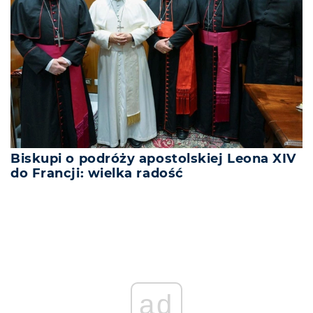
Biskupi o podróży apostolskiej Leona XIV
do Francji: wielka radość
ad