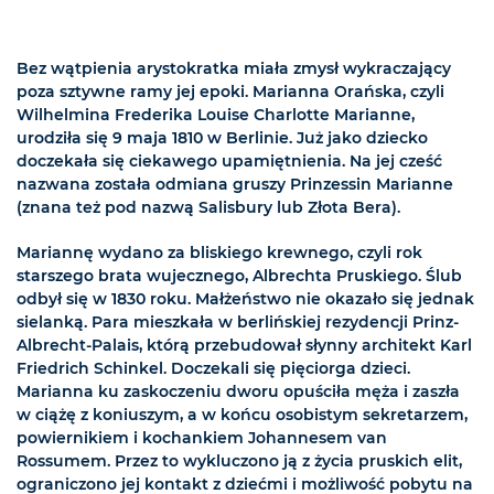
Bez wątpienia arystokratka miała zmysł wykraczający
poza sztywne ramy jej epoki. Marianna Orańska, czyli
Wilhelmina Frederika Louise Charlotte Marianne,
urodziła się 9 maja 1810 w Berlinie. Już jako dziecko
doczekała się ciekawego upamiętnienia. Na jej cześć
nazwana została odmiana gruszy Prinzessin Marianne
(znana też pod nazwą Salisbury lub Złota Bera).
Mariannę wydano za bliskiego krewnego, czyli rok
starszego brata wujecznego, Albrechta Pruskiego. Ślub
odbył się w 1830 roku. Małżeństwo nie okazało się jednak
sielanką. Para mieszkała w berlińskiej rezydencji Prinz-
Albrecht-Palais, którą przebudował słynny architekt Karl
Friedrich Schinkel. Doczekali się pięciorga dzieci.
Marianna ku zaskoczeniu dworu opuściła męża i zaszła
w ciążę z koniuszym, a w końcu osobistym sekretarzem,
powiernikiem i kochankiem Johannesem van
Rossumem. Przez to wykluczono ją z życia pruskich elit,
ograniczono jej kontakt z dziećmi i możliwość pobytu na