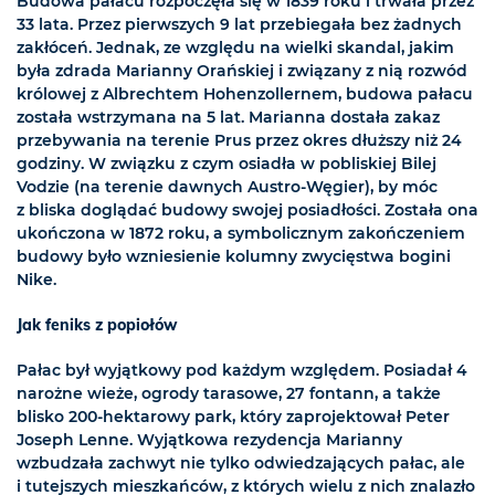
Budowa pałacu rozpoczęła się w 1839 roku i trwała przez
33 lata. Przez pierwszych 9 lat przebiegała bez żadnych
zakłóceń. Jednak, ze względu na wielki skandal, jakim
była zdrada Marianny Orańskiej i związany z nią rozwód
królowej z Albrechtem Hohenzollernem, budowa pałacu
została wstrzymana na 5 lat. Marianna dostała zakaz
przebywania na terenie Prus przez okres dłuższy niż 24
godziny. W związku z czym osiadła w pobliskiej Bilej
Vodzie (na terenie dawnych Austro-Węgier), by móc
z bliska doglądać budowy swojej posiadłości. Została ona
ukończona w 1872 roku, a symbolicznym zakończeniem
budowy było wzniesienie kolumny zwycięstwa bogini
Nike.
Jak feniks z popiołów
Pałac był wyjątkowy pod każdym względem. Posiadał 4
narożne wieże, ogrody tarasowe, 27 fontann, a także
blisko 200-hektarowy park, który zaprojektował Peter
Joseph Lenne. Wyjątkowa rezydencja Marianny
wzbudzała zachwyt nie tylko odwiedzających pałac, ale
i tutejszych mieszkańców, z których wielu z nich znalazło