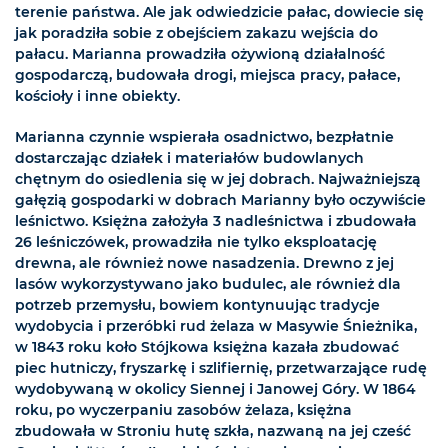
terenie państwa. Ale jak odwiedzicie pałac, dowiecie się
jak poradziła sobie z obejściem zakazu wejścia do
pałacu. Marianna prowadziła ożywioną działalność
gospodarczą, budowała drogi, miejsca pracy, pałace,
kościoły i inne obiekty.
Marianna czynnie wspierała osadnictwo, bezpłatnie
dostarczając działek i materiałów budowlanych
chętnym do osiedlenia się w jej dobrach. Najważniejszą
gałęzią gospodarki w dobrach Marianny było oczywiście
leśnictwo. Księżna założyła 3 nadleśnictwa i zbudowała
26 leśniczówek, prowadziła nie tylko eksploatację
drewna, ale również nowe nasadzenia. Drewno z jej
lasów wykorzystywano jako budulec, ale również dla
potrzeb przemysłu, bowiem kontynuując tradycje
wydobycia i przeróbki rud żelaza w Masywie Śnieżnika,
w 1843 roku koło Stójkowa księżna kazała zbudować
piec hutniczy, fryszarkę i szlifiernię, przetwarzające rudę
wydobywaną w okolicy Siennej i Janowej Góry. W 1864
roku, po wyczerpaniu zasobów żelaza, księżna
zbudowała w Stroniu hutę szkła, nazwaną na jej cześć