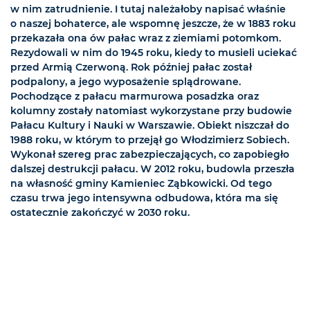
w nim zatrudnienie. I tutaj należałoby napisać właśnie
o naszej bohaterce, ale wspomnę jeszcze, że w 1883 roku
przekazała ona ów pałac wraz z ziemiami potomkom.
Rezydowali w nim do 1945 roku, kiedy to musieli uciekać
przed Armią Czerwoną. Rok później pałac został
podpalony, a jego wyposażenie splądrowane.
Pochodzące z pałacu marmurowa posadzka oraz
kolumny zostały natomiast wykorzystane przy budowie
Pałacu Kultury i Nauki w Warszawie. Obiekt niszczał do
1988 roku, w którym to przejął go Włodzimierz Sobiech.
Wykonał szereg prac zabezpieczających, co zapobiegło
dalszej destrukcji pałacu. W 2012 roku, budowla przeszła
na własność gminy Kamieniec Ząbkowicki. Od tego
czasu trwa jego intensywna odbudowa, która ma się
ostatecznie zakończyć w 2030 roku.