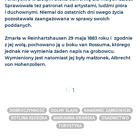
Sprawowała też patronat nad artystami, ludźmi pióra
i duchownymi. Niemal do ostatnich dni swego życia
pozostawała zaangażowana w sprawy swoich
poddanych.
Zmarła w Reinhartshausen 29 maja 1883 roku i zgodnie
z jej wolą, pochowano ją u boku van Rossuma, którego
jednak nie wymienia żaden napis na grobowcu.
Wymieniony jest natomiast jej były małżonek, Albrecht
von Hohenzollern.
/
1
1
DOBROCZYNNOŚĆ
DOLNY ŚLĄSK
KAMIENIEC ZĄBKOWICKI
KOTLINA KŁODZKA
MARIANNA ORAŃSKA
OSADNICTWO
TURYSTYKA