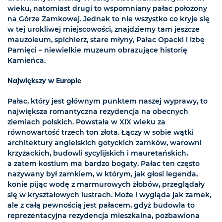
wieku, natomiast drugi to wspomniany pałac położony
na Górze Zamkowej. Jednak to nie wszystko co kryje się
w tej urokliwej miejscowości, znajdziemy tam jeszcze
mauzoleum, spichlerz, stare młyny, Pałac Opacki i Izbę
Pamięci – niewielkie muzeum obrazujące historię
Kamieńca.
Największy w Europie
Pałac, który jest głównym punktem naszej wyprawy, to
największa romantyczna rezydencja na obecnych
ziemiach polskich. Powstała w XIX wieku za
równowartość trzech ton złota. Łączy w sobie wątki
architektury angielskich gotyckich zamków, warowni
krzyżackich, budowli sycylijskich i mauretańskich,
a zatem kostium ma bardzo bogaty. Pałac ten często
nazywany był zamkiem, w którym, jak głosi legenda,
konie pijąc wodę z marmurowych żłobów, przeglądały
się w kryształowych lustrach. Może i wygląda jak zamek,
ale z całą pewnością jest pałacem, gdyż budowla to
reprezentacyjna rezydencja mieszkalna, pozbawiona