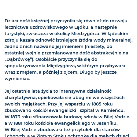
Działalność księżnej przyczyniła się również do rozwoju
lecznictwa uzdrowiskowego w Lądku, a następnie
turystyki, zwłaszcza w okolicy Międzygórza. W lądeckim
zdroju kazała odnowić istniejące źródła wody mineralnej.
Jedno z nich nazwano jej imieniem (niestety, po
ostatniej wojnie przemianowane dość abstrakcyjnie na
„Dąbrówkę”). Osobiście przyczyniła się do
spopularyzowania Międzygórza, w którym przybywała
wraz z mężem, a później z ojcem. Długo by jeszcze
wymieniać.
Jej ostatnie lata życia to intensywna działalność
charytatywna, opiekowała się ubogimi we wszystkich
swoich majątkach. Przy jej wsparciu w 1885 roku
zbudowano kościół ewangelicki i szpital w Kamieńcu.
W 1873 roku sfinansowała budowę szkoły w Bílej Vodzie,
a w 1881 roku kościoła ewangelickiego w Jeseníku.
W Bílej Vodzie zbudowała też przytułek dla starców
i chorych, a w Złotym Stoku ochronkę dla małych dzieci.