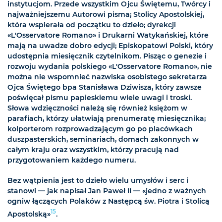
instytucjom. Przede wszystkim Ojcu Świętemu, Twórcy i
najważniejszemu Autorowi pisma; Stolicy Apostolskiej,
która wspierała od początku to dzieło; dyrekcji
«L'Osservatore Romano» i Drukarni Watykańskiej, które
mają na uwadze dobro edycji; Episkopatowi Polski, który
udostępnia miesięcznik czytelnikom. Pisząc o genezie i
rozwoju wydania polskiego «L'Osservatore Romano», nie
można nie wspomnieć nazwiska osobistego sekretarza
Ojca Świętego bpa Stanisława Dziwisza, który zawsze
poświęcał pismu papieskiemu wiele uwagi i troski.
Słowa wdzięczności należą się również księżom w
parafiach, którzy ułatwiają prenumeratę miesięcznika;
kolporterom rozprowadzającym go po placówkach
duszpasterskich, seminariach, domach zakonnych w
całym kraju oraz wszystkim, którzy pracują nad
przygotowaniem każdego numeru.
Bez wątpienia jest to dzieło wielu umysłów i serc i
stanowi — jak napisał Jan Paweł II — «jedno z ważnych
ogniw łączących Polaków z Następcą św. Piotra i Stolicą
15
Apostolską»
.