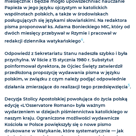
miesięcznik i będzie mogło upowszechniać nauczanie
Papieża w jego języku ojczystym w katolickich
wspólnotach polskich, a także w środowiskach
posługujących się językami słowiańskimi. Na redaktora
pisma proponował ks. Adama Bonieckiego MIC, który od
dwóch miesięcy przebywał w Rzymie i pracował w
4
redakcji dziennika watykańskiego
.
Odpowiedź z Sekretariatu Stanu nadeszła szybko i była
przychylna. W liście z 15 stycznia 1980 r. Substytut
poinformował dyrektora, że Ojciec Święty zatwierdził
przedłożoną propozycję wydawania pisma w języku
polskim, w związku z czym należy podjąć odpowiednie
5
działania zmierzające do realizacji tego przedsięwzięcia
.
Decyzja Stolicy Apostolskiej powołująca do życia polską
edycję «L'Osservatore Romano» była ważnym
wydarzeniem w dziejach piśmiennictwa katolickiego w
naszym kraju. Ograniczone możliwości wydawnicze
Kościoła w Polsce powiększyły się o nowe pismo
drukowane w Watykanie, które systematycznie — jak