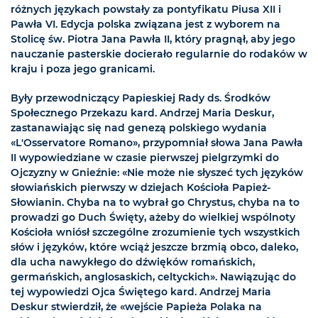
różnych językach powstały za pontyfikatu Piusa XII i
Pawła VI. Edycja polska związana jest z wyborem na
Stolicę św. Piotra Jana Pawła II, który pragnął, aby jego
nauczanie pasterskie docierało regularnie do rodaków w
kraju i poza jego granicami.
Były przewodniczący Papieskiej Rady ds. Środków
Społecznego Przekazu kard. Andrzej Maria Deskur,
zastanawiając się nad genezą polskiego wydania
«L'Osservatore Romano», przypomniał słowa Jana Pawła
II wypowiedziane w czasie pierwszej pielgrzymki do
Ojczyzny w Gnieźnie: «Nie może nie słyszeć tych języków
słowiańskich pierwszy w dziejach Kościoła Papież-
Słowianin. Chyba na to wybrał go Chrystus, chyba na to
prowadzi go Duch Święty, ażeby do wielkiej wspólnoty
Kościoła wniósł szczególne zrozumienie tych wszystkich
słów i języków, które wciąż jeszcze brzmią obco, daleko,
dla ucha nawykłego do dźwięków romańskich,
germańskich, anglosaskich, celtyckich». Nawiązując do
tej wypowiedzi Ojca Świętego kard. Andrzej Maria
Deskur stwierdził, że «wejście Papieża Polaka na