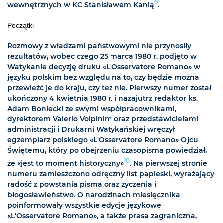
9
wewnętrznych w KC Stanisławem Kanią
.
Początki
Rozmowy z władzami państwowymi nie przynosiły
rezultatów, wobec czego 25 marca 1980 r. podjęto w
Watykanie decyzję druku «L'Osservatore Romano» w
języku polskim bez względu na to, czy będzie można
przewieźć je do kraju, czy też nie. Pierwszy numer został
ukończony 4 kwietnia 1980 r. i nazajutrz redaktor ks.
Adam Boniecki ze swymi współpracownikami,
dyrektorem Valerio Volpinim oraz przedstawicielami
administracji i Drukarni Watykańskiej wręczył
egzemplarz polskiego «L'Osservatore Romano» Ojcu
Świętemu, który po obejrzeniu czasopisma powiedział,
10
że «jest to moment historyczny»
. Na pierwszej stronie
numeru zamieszczono odręczny list papieski, wyrażający
radość z powstania pisma oraz życzenia i
błogosławieństwo. O narodzinach miesięcznika
poinformowały wszystkie edycje językowe
«L'Osservatore Romano», a także prasa zagraniczna,