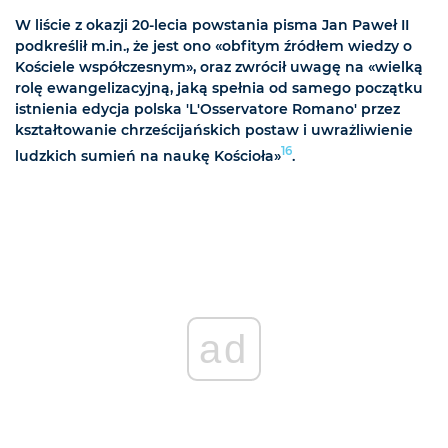
W liście z okazji 20-lecia powstania pisma Jan Paweł II
podkreślił m.in., że jest ono «obfitym źródłem wiedzy o
Kościele współczesnym», oraz zwrócił uwagę na «wielką
rolę ewangelizacyjną, jaką spełnia od samego początku
istnienia edycja polska 'L'Osservatore Romano' przez
kształtowanie chrześcijańskich postaw i uwrażliwienie
16
ludzkich sumień na naukę Kościoła»
.
ad