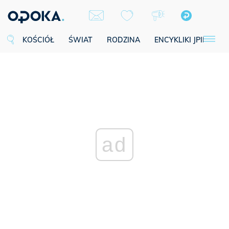
KOŚCIÓŁ
ŚWIAT
RODZINA
ENCYKLIKI JPII
SE
ad