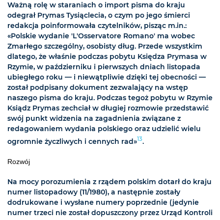
Ważną rolę w staraniach o import pisma do kraju
odegrał Prymas Tysiąclecia, o czym po jego śmierci
redakcja poinformowała czytelników, pisząc m.in.:
«Polskie wydanie 'L'Osservatore Romano' ma wobec
Zmarłego szczególny, osobisty dług. Przede wszystkim
dlatego, że właśnie podczas pobytu Księdza Prymasa w
Rzymie, w październiku i pierwszych dniach listopada
ubiegłego roku — i niewątpliwie dzięki tej obecności —
został podpisany dokument zezwalający na wstęp
naszego pisma do kraju. Podczas tegoż pobytu w Rzymie
Ksiądz Prymas zechciał w długiej rozmowie przedstawić
swój punkt widzenia na zagadnienia związane z
redagowaniem wydania polskiego oraz udzielić wielu
13
ogromnie życzliwych i cennych rad»
.
Rozwój
Na mocy porozumienia z rządem polskim dotarł do kraju
numer listopadowy (11/1980), a następnie zostały
dodrukowane i wysłane numery poprzednie (jedynie
numer trzeci nie został dopuszczony przez Urząd Kontroli