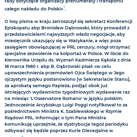
rady dotyczące organizacji prenumeraty i transportu
7
całego nakładu do Polski»
.
O losy pisma w kraju zatroszczył się sekretarz Konferencji
Episkopatu abp Bronisław Dąbrowski, który prowadził z
przedstawicielami najwyższych władz negocjacje, aby
miesięcznik ukazujący się w Watykanie, a więc poza
zasięgiem obowiązującej w PRL cenzury, mógł otrzymać
specjalne zezwolenie na kolportaż w Polsce. W liście do
kierownika Urzędu ds. Wyznań Kazimierza Kąkola z dnia
18 marca 1980 r. abp B. Dąbrowski pisał: «w celu
upowszechnienia przemówień Ojca Świętego w Jego
ojczystym języku postanowiono [w Sekretariacie Stanu],
za aprobatą samego Papieża, podjąć obok już
istniejących wydawnictw tygodniowych wydawanie raz
na miesiąc 'L'Osservatore Romano' w języku polskim.
Jednocześnie Arcybiskup Luigi Poggi notyfikował to za
pośrednictwem Ministra K. Szablewskiego w Rzymie
Rządowi PRL. Informując o tym Pana Ministra
komunikuję uprzejmie, że dystrybucja tegoż periodyku
odbywać się będzie poprzez Kurie Diecezjalne w
8