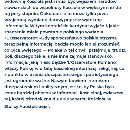
widownię Kościoła jest i musi być wejściem narodów
słowiańskich do wspólnoty Kościoła w większym niż do
tej pory stopniu. Dokonać się to może tylko przez
wzajemną wymianę darów, poprzez wymianę
informacji». W tym kontekście kardynał wyjaśnił, jakie
znaczenie miało powstanie polskiego wydania
«L'Osservatore»: «Gdy społeczeństwo polskie otrzyma
teraz pełną informację, będzie mogło lepiej zrozumieć,
co Ojca Świętego — Polaka w tej chwili przejmuje, trudzi,
boli, dlaczego takie, a nie inne zajmuje stanowisko.
Informacja, jaką nieść będzie 'L'Osservatore Romano',
włączy Polskę w orbitę kościelnej informacji religijnej, co
z punktu widzenia duszpasterskiego i patriotycznego
jest ogromnie ważne. Naszym bowiem interesem
duszpasterskim i politycznym jest to, by Polska była
coraz bardziej obecna w informacji kościelnej, zwłaszcza
tej, której ośrodek znajduje się w sercu Kościoła, w
3
Stolicy Apostolskiej»
.