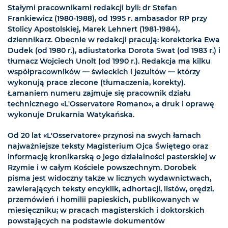
Stałymi pracownikami redakcji byli: dr Stefan
Frankiewicz (1980-1988), od 1995 r. ambasador RP przy
Stolicy Apostolskiej, Marek Lehnert (1981-1984),
dziennikarz. Obecnie w redakcji pracują: korektorka Ewa
Dudek (od 1980 r.), adiustatorka Dorota Swat (od 1983 r.) i
tłumacz Wojciech Unolt (od 1990 r.). Redakcja ma kilku
współpracowników — świeckich i jezuitów — którzy
wykonują prace zlecone (tłumaczenia, korekty).
Łamaniem numeru zajmuje się pracownik działu
technicznego «L'Osservatore Romano», a druk i oprawę
wykonuje Drukarnia Watykańska.
Od 20 lat «L'Osservatore» przynosi na swych łamach
najważniejsze teksty Magisterium Ojca Świętego oraz
informację kronikarską o jego działalności pasterskiej w
Rzymie i w całym Kościele powszechnym. Dorobek
pisma jest widoczny także w licznych wydawnictwach,
zawierających teksty encyklik, adhortacji, listów, orędzi,
przemówień i homilii papieskich, publikowanych w
miesięczniku; w pracach magisterskich i doktorskich
powstających na podstawie dokumentów