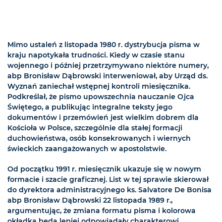
Mimo ustaleń z listopada 1980 r. dystrybucja pisma w
kraju napotykała trudności. Kiedy w czasie stanu
wojennego i później przetrzymywano niektóre numery,
abp Bronisław Dąbrowski interweniował, aby Urząd ds.
Wyznań zaniechał wstępnej kontroli miesięcznika.
Podkreślał, że pismo upowszechnia nauczanie Ojca
Świętego, a publikując integralne teksty jego
dokumentów i przemówień jest wielkim dobrem dla
Kościoła w Polsce, szczególnie dla stałej formacji
duchowieństwa, osób konsekrowanych i wiernych
świeckich zaangażowanych w apostolstwie.
Od początku 1991 r. miesięcznik ukazuje się w nowym
formacie i szacie graficznej. List w tej sprawie skierował
do dyrektora administracyjnego ks. Salvatore De Bonisa
abp Bronisław Dąbrowski 22 listopada 1989 r.,
argumentując, że zmiana formatu pisma i kolorowa
okładka będą lepiej odpowiadały charakterowi