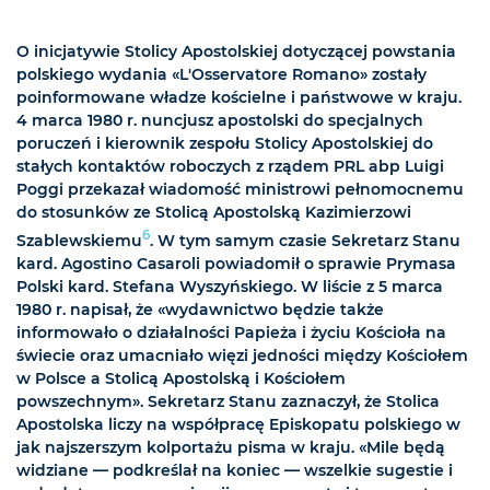
O inicjatywie Stolicy Apostolskiej dotyczącej powstania
polskiego wydania «L'Osservatore Romano» zostały
poinformowane władze kościelne i państwowe w kraju.
4 marca 1980 r. nuncjusz apostolski do specjalnych
poruczeń i kierownik zespołu Stolicy Apostolskiej do
stałych kontaktów roboczych z rządem PRL abp Luigi
Poggi przekazał wiadomość ministrowi pełnomocnemu
do stosunków ze Stolicą Apostolską Kazimierzowi
6
Szablewskiemu
. W tym samym czasie Sekretarz Stanu
kard. Agostino Casaroli powiadomił o sprawie Prymasa
Polski kard. Stefana Wyszyńskiego. W liście z 5 marca
1980 r. napisał, że «wydawnictwo będzie także
informowało o działalności Papieża i życiu Kościoła na
świecie oraz umacniało więzi jedności między Kościołem
w Polsce a Stolicą Apostolską i Kościołem
powszechnym». Sekretarz Stanu zaznaczył, że Stolica
Apostolska liczy na współpracę Episkopatu polskiego w
jak najszerszym kolportażu pisma w kraju. «Mile będą
widziane — podkreślał na koniec — wszelkie sugestie i