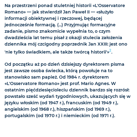
Na przestrzeni ponad stuletniej historii «L'Osservatore
Romano» — jak stwierdził Jan Paweł II — «służyło
informacji obiektywnej i rzeczowej, będącej
jednocześnie formacją. (...) Przyjmując formacyjne
zadanie, pismo znakomicie wypełnia to, o czym
dwadzieścia lat temu pisał z okazji stulecia założenia
dziennika mój czcigodny poprzednik Jan XXIII: jest ono
2
'nie tylko świadkiem, ale także twórcą historii'»
.
Od początku aż po dzień dzisiejszy dyrektorem pisma
jest zawsze osoba świecka, którą powołuje na to
stanowisko sam papież. Od 1984 r. dyrektorem
«L'Osservatore Romano» jest prof. Mario Agnes. W
ostatnim pięćdziesięcioleciu dziennik bardzo się rozrósł:
powstało sześć wydań tygodniowych, ukazujących się w
języku włoskim (od 1947 r.), francuskim (od 1949 r.),
angielskim (od 1968 r.), hiszpańskim (od 1969 r.),
portugalskim (od 1970 r.) i niemieckim (od 1971 r.).