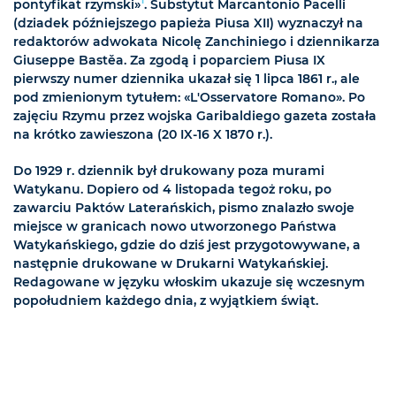
1
pontyfikat rzymski»
. Substytut Marcantonio Pacelli
(dziadek późniejszego papieża Piusa XII) wyznaczył na
redaktorów adwokata Nicolę Zanchiniego i dziennikarza
Giuseppe Bastěa. Za zgodą i poparciem Piusa IX
pierwszy numer dziennika ukazał się 1 lipca 1861 r., ale
pod zmienionym tytułem: «L'Osservatore Romano». Po
zajęciu Rzymu przez wojska Garibaldiego gazeta została
na krótko zawieszona (20 IX-16 X 1870 r.).
Do 1929 r. dziennik był drukowany poza murami
Watykanu. Dopiero od 4 listopada tegoż roku, po
zawarciu Paktów Laterańskich, pismo znalazło swoje
miejsce w granicach nowo utworzonego Państwa
Watykańskiego, gdzie do dziś jest przygotowywane, a
następnie drukowane w Drukarni Watykańskiej.
Redagowane w języku włoskim ukazuje się wczesnym
popołudniem każdego dnia, z wyjątkiem świąt.