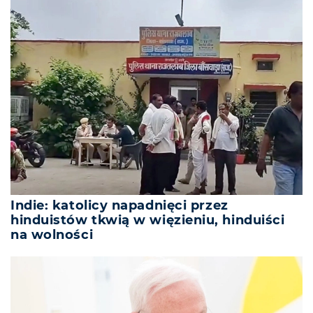
Indie: katolicy napadnięci przez
hinduistów tkwią w więzieniu, hinduiści
na wolności