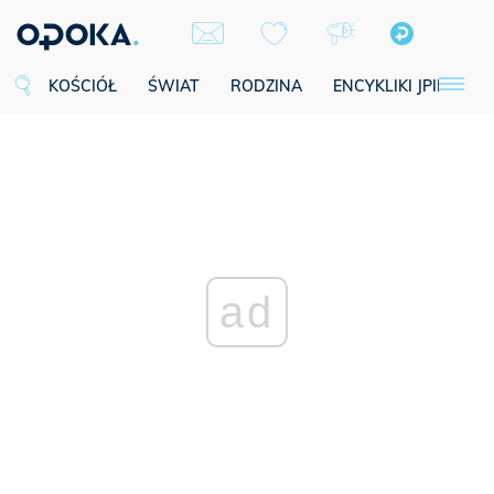
KOŚCIÓŁ
ŚWIAT
RODZINA
ENCYKLIKI JPII
SE
ad