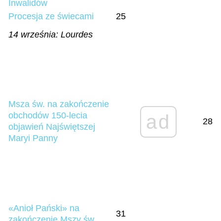
Inwalidów
Procesja ze świecami
25
14 września: Lourdes
Msza św. na zakończenie
obchodów 150-lecia
ad
28
objawień Najświętszej
Maryi Panny
«Anioł Pański» na
31
zakończenie Mszy św.