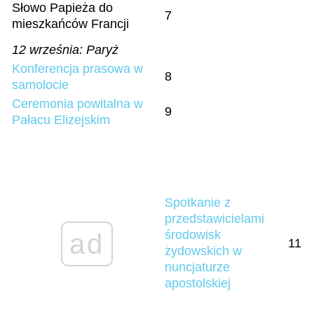
Słowo Papieża do
7
mieszkańców Francji
12 września: Paryż
Konferencja prasowa w
8
samolocie
Ceremonia powitalna w
9
Pałacu Elizejskim
Spotkanie z
przedstawicielami
środowisk
ad
11
żydowskich w
nuncjaturze
apostolskiej