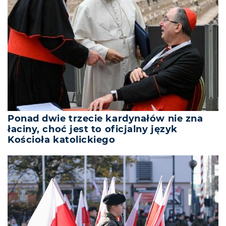
Ponad dwie trzecie kardynałów nie zna
łaciny, choć jest to oficjalny język
Kościoła katolickiego