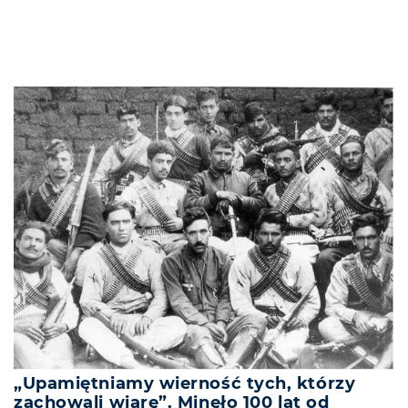
„Upamiętniamy wierność tych, którzy
zachowali wiarę”. Minęło 100 lat od