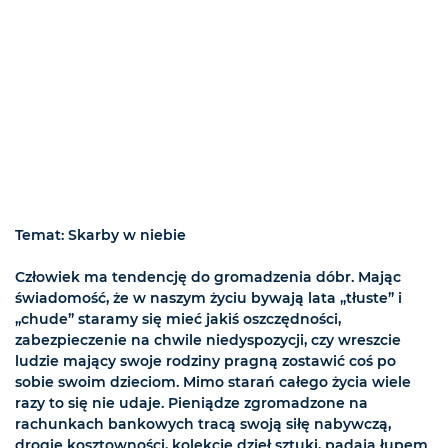
Temat: Skarby w niebie
Człowiek ma tendencję do gromadzenia dóbr. Mając
świadomość, że w naszym życiu bywają lata „tłuste” i
„chude” staramy się mieć jakiś oszczędności,
zabezpieczenie na chwile niedyspozycji, czy wreszcie
ludzie mający swoje rodziny pragną zostawić coś po
sobie swoim dzieciom. Mimo starań całego życia wiele
razy to się nie udaje. Pieniądze zgromadzone na
rachunkach bankowych tracą swoją siłę nabywczą,
drogie kosztowności, kolekcje dzieł sztuki, padają łupem