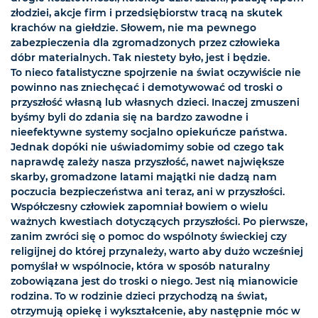
złodziei, akcje firm i przedsiębiorstw tracą na skutek
krachów na giełdzie. Słowem, nie ma pewnego
zabezpieczenia dla zgromadzonych przez człowieka
dóbr materialnych. Tak niestety było, jest i będzie.
To nieco fatalistyczne spojrzenie na świat oczywiście nie
powinno nas zniechęcać i demotywować od troski o
przyszłość własną lub własnych dzieci. Inaczej zmuszeni
byśmy byli do zdania się na bardzo zawodne i
nieefektywne systemy socjalno opiekuńcze państwa.
Jednak dopóki nie uświadomimy sobie od czego tak
naprawdę zależy nasza przyszłość, nawet największe
skarby, gromadzone latami majątki nie dadzą nam
poczucia bezpieczeństwa ani teraz, ani w przyszłości.
Współczesny człowiek zapomniał bowiem o wielu
ważnych kwestiach dotyczących przyszłości. Po pierwsze,
zanim zwróci się o pomoc do wspólnoty świeckiej czy
religijnej do której przynależy, warto aby dużo wcześniej
pomyślał w wspólnocie, która w sposób naturalny
zobowiązana jest do troski o niego. Jest nią mianowicie
rodzina. To w rodzinie dzieci przychodzą na świat,
otrzymują opiekę i wykształcenie, aby następnie móc w