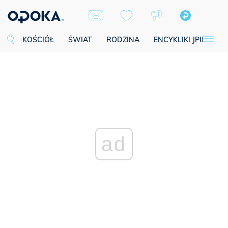
KOŚCIÓŁ
ŚWIAT
RODZINA
ENCYKLIKI JPII
SE
ad