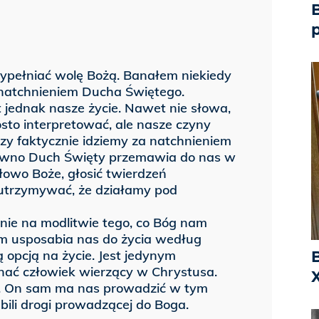
B
ypełniać wolę Bożą. Banałem niekiedy
ę natchnieniem Ducha Świętego.
 jednak nasze życie. Nawet nie słowa,
sto interpretować, ale nasze czyny
czy faktycznie idziemy za natchnieniem
pewno Duch Święty przemawia do nas w
łowo Boże, głosić twierdzeń
 utrzymywać, że działamy pod
ie na modlitwie tego, co Bóg nam
em usposabia nas do życia według
ą opcją na życie. Jest jedynym
ać człowiek wierzący w Chrystusa.
X
a. On sam ma nas prowadzić w tym
ili drogi prowadzącej do Boga.