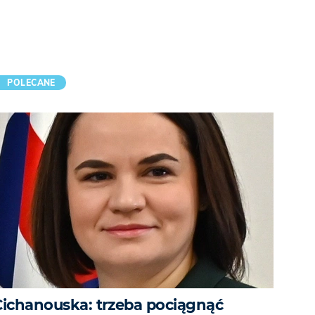
POLECANE
Cichanouska: trzeba pociągnąć