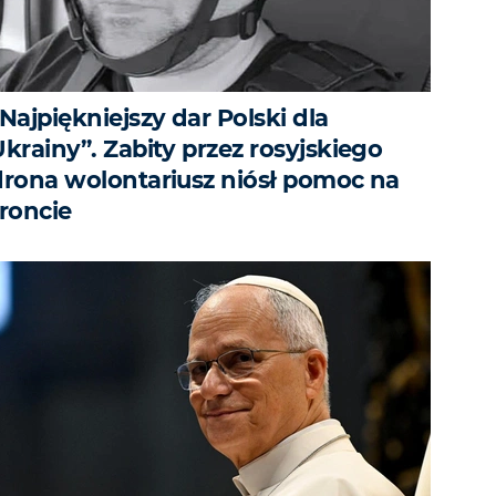
Najpiękniejszy dar Polski dla
krainy”. Zabity przez rosyjskiego
drona wolontariusz niósł pomoc na
froncie