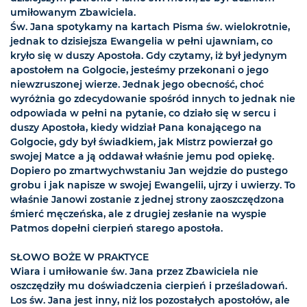
umiłowanym Zbawiciela.
Św. Jana spotykamy na kartach Pisma św. wielokrotnie,
jednak to dzisiejsza Ewangelia w pełni ujawniam, co
kryło się w duszy Apostoła. Gdy czytamy, iż był jedynym
apostołem na Golgocie, jesteśmy przekonani o jego
niewzruszonej wierze. Jednak jego obecność, choć
wyróżnia go zdecydowanie spośród innych to jednak nie
odpowiada w pełni na pytanie, co działo się w sercu i
duszy Apostoła, kiedy widział Pana konającego na
Golgocie, gdy był świadkiem, jak Mistrz powierzał go
swojej Matce a ją oddawał właśnie jemu pod opiekę.
Dopiero po zmartwychwstaniu Jan wejdzie do pustego
grobu i jak napisze w swojej Ewangelii, ujrzy i uwierzy. To
właśnie Janowi zostanie z jednej strony zaoszczędzona
śmierć męczeńska, ale z drugiej zesłanie na wyspie
Patmos dopełni cierpień starego apostoła.
SŁOWO BOŻE W PRAKTYCE
Wiara i umiłowanie św. Jana przez Zbawiciela nie
oszczędziły mu doświadczenia cierpień i prześladowań.
Los św. Jana jest inny, niż los pozostałych apostołów, ale