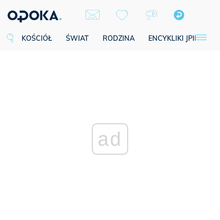
KOŚCIÓŁ
ŚWIAT
RODZINA
ENCYKLIKI JPII
SE
ad