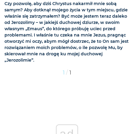
Czy pozwolę, aby dziś Chrystus nakarmił mnie sobą
samym? Aby dotknął mojego życia w tym miejscu, gdzie
właśnie się zatrzymałem? Być może jestem teraz daleko
od Jerozolimy – w jakiejś duchowej dziurze, w swoim
własnym „Emaus”, do którego próbuję uciec przed
problemami. I właśnie tu czeka na mnie Jezus, pragnąc
otworzyć mi oczy, abym mógł dostrzec, że to On sam jest
rozwiązaniem moich problemów, o ile pozwolę Mu, by
skierował mnie na drogę ku mojej duchowej
„Jerozolimie”.
/
1
1
ad