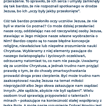
przerażenie. To sprawiło, że ich serca i umysły zamknęły
się tak bardzo, że nie rozpoznali spotkanego w drodze
Jezusa, bo ich „oczy były jakby przesłonięte”.
Cóż tak bardzo przesłoniło oczy uczniów Jezusa, że nie
byli w stanie Go poznać? Co może dzisiaj przesłaniać
nasze oczy, oddzielając nas od rzeczywistej osoby Jezusa,
stawiając w Jego miejsce nasze własne wyobrażenia o
Nim? Bardzo często są to nasze błędne koncepcje
religijne, niewłaściwe lub niepełne zrozumienie nauki
Chrystusa. Wybieramy z niej elementy pasujące do
naszego światopoglądu i życiowych oczekiwań,
odrzucamy natomiast to, co nam nie pasuje. Uważamy
się za uczniów Chrystusa, a jednak trudno nam przyjąć
prawdę o tym, że do chwały zmartwychwstania
prowadzi droga przez cierpienie. Być może trudno nam
zaakceptować naukę Jezusa na temat miłości
nieprzyjaciół albo Jego słowa zakazujące nam osądzać
innych: „Nie sądźcie, abyście nie byli sądzeni”. Wielu
osobom trud sprawiają przypowieści o talentach i
minach – pokazujące na konieczność stałej współpracy z
łaską Bożą. A może nasze rozumienie Dobrej Nowiny jest