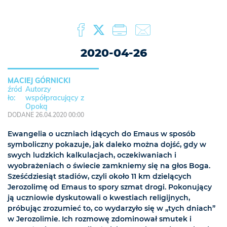
2020-04-26
MACIEJ GÓRNICKI
Autorzy
współpracujący z
Opoką
DODANE 26.04.2020 00:00
Ewangelia o uczniach idących do Emaus w sposób
symboliczny pokazuje, jak daleko można dojść, gdy w
swych ludzkich kalkulacjach, oczekiwaniach i
wyobrażeniach o świecie zamkniemy się na głos Boga.
Sześćdziesiąt stadiów, czyli około 11 km dzielących
Jerozolimę od Emaus to spory szmat drogi. Pokonujący
ją uczniowie dyskutowali o kwestiach religijnych,
próbując zrozumieć to, co wydarzyło się w „tych dniach”
w Jerozolimie. Ich rozmowę zdominował smutek i