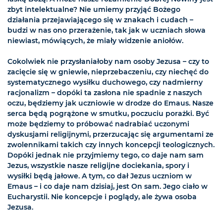
zbyt intelektualne? Nie umiemy przyjąć Bożego
działania przejawiającego się w znakach i cudach –
budzi w nas ono przerażenie, tak jak w uczniach słowa
niewiast, mówiących, że miały widzenie aniołów.
Cokolwiek nie przysłaniałoby nam osoby Jezusa – czy to
zacięcie się w gniewie, nieprzebaczeniu, czy niechęć do
systematycznego wysiłku duchowego, czy nadmierny
racjonalizm – dopóki ta zasłona nie spadnie z naszych
oczu, będziemy jak uczniowie w drodze do Emaus. Nasze
serca będą pogrążone w smutku, poczuciu porażki. Być
może będziemy to próbować nadrabiać uczonymi
dyskusjami religijnymi, przerzucając się argumentami ze
zwolennikami takich czy innych koncepcji teologicznych.
Dopóki jednak nie przyjmiemy tego, co daje nam sam
Jezus, wszystkie nasze religijne dociekania, spory i
wysiłki będą jałowe. A tym, co dał Jezus uczniom w
Emaus – i co daje nam dzisiaj, jest On sam. Jego ciało w
Eucharystii. Nie koncepcje i poglądy, ale żywa osoba
Jezusa.