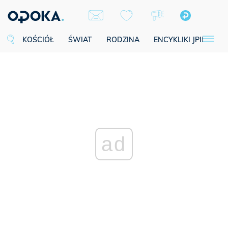
KOŚCIÓŁ
ŚWIAT
RODZINA
ENCYKLIKI JPII
SE
ad