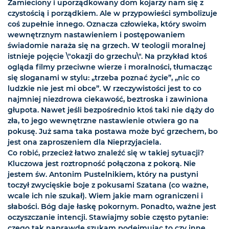
Zamieciony i uporządkowany dom kojarzy nam się z
czystością i porządkiem. Ale w przypowieści symbolizuje
coś zupełnie innego. Oznacza człowieka, który swoim
wewnętrznym nastawieniem i postępowaniem
świadomie naraża się na grzech. W teologii moralnej
istnieje pojęcie \"okazji do grzechu\". Na przykład ktoś
ogląda filmy przeciwne wierze i moralności, tłumacząc
się sloganami w stylu: „trzeba poznać życie”, „nic co
ludzkie nie jest mi obce”. W rzeczywistości jest to co
najmniej niezdrowa ciekawość, beztroska i zawiniona
głupota. Nawet jeśli bezpośrednio ktoś taki nie dąży do
zła, to jego wewnętrzne nastawienie otwiera go na
pokusę. Już sama taka postawa może być grzechem, bo
jest ona zaproszeniem dla Nieprzyjaciela.
Co robić, przecież łatwo znaleźć się w takiej sytuacji?
Kluczowa jest roztropność połączona z pokorą. Nie
jestem św. Antonim Pustelnikiem, który na pustyni
toczył zwycięskie boje z pokusami Szatana (co ważne,
wcale ich nie szukał). Wiem jakie mam ograniczeni i
słabości. Bóg daje łaskę pokornym. Ponadto, ważne jest
oczyszczanie intencji. Stawiajmy sobie często pytanie:
czego tak naprawdę szukam podejmując to czy inne