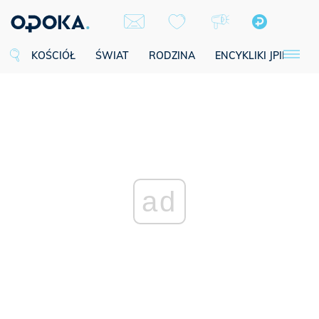
KOŚCIÓŁ
ŚWIAT
RODZINA
ENCYKLIKI JPII
SE
ad