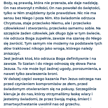
Boży, są prawdą, która nie przeraża, ale daje nadzieję.
On nas stworzył z miłości, On nas powołał do świętości,
tylko w Nim znajdziemy życie prawdziwe. Nic nie ma
sensu bez Niego i poza Nim. Kto świadomie odrzuca
Chrystusa, staje przeciwko Niemu, ale i przeciwko
człowiekowi i stworzeniu, przeciwko samemu sobie. Na
szczęście żaden człowiek, jak długo żyje w tym świecie,
nie odrzuca Boga zupełnie, zawsze ma szansę do Niego
się zwrócić. Tym samym nie możemy na podstawie tych
słów traktować nikogo jako wroga, którego należy
zniszczyć.
Jest jednak ktoś, kto odrzuca Boga definitywnie i na
zawsze. To Szatan i do niego odnoszą się słowa Pana
Jezusa. Tu nie może być żadnej ugody, porozumienia, a
nawet tylko zawieszenia broni.
W dalszej części swego kazania Pan Jezus ostrzega nas
przed czynieniem kompromisów ze złem, przed
świadomym otwieraniem się na pokusy. Szczególnie
kieruje je do nas, którzy otrzymaliśmy łaskę wiary i
jesteśmy świadomi, że przez Swoją mękę, śmierć i
zmartwychwstanie uwolnił nas od grzechu.