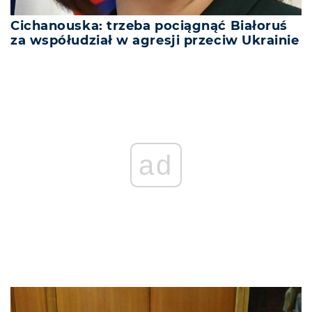
Cichanouska: trzeba pociągnąć Białoruś
za współudział w agresji przeciw Ukrainie
ad