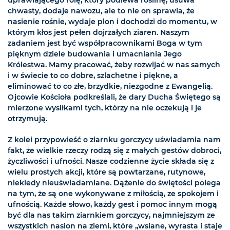
chwasty, dodaje nawozu, ale to nie on sprawia, że
nasienie rośnie, wydaje plon i dochodzi do momentu, w
którym kłos jest pełen dojrzałych ziaren. Naszym
zadaniem jest być współpracownikami Boga w tym
pięknym dziele budowania i umacniania Jego
Królestwa. Mamy pracować, żeby rozwijać w nas samych
i w świecie to co dobre, szlachetne i piękne, a
eliminować to co złe, brzydkie, niezgodne z Ewangelią.
Ojcowie Kościoła podkreślali, że dary Ducha Świętego są
mierzone wysiłkami tych, którzy na nie oczekują i je
otrzymują.
Z kolei przypowieść o ziarnku gorczycy uświadamia nam
fakt, że wielkie rzeczy rodzą się z małych gestów dobroci,
życzliwości i ufności. Nasze codzienne życie składa się z
wielu prostych akcji, które są powtarzane, rutynowe,
niekiedy nieuświadamiane. Dążenie do świętości polega
na tym, że są one wykonywane z miłością, ze spokojem i
ufnością. Każde słowo, każdy gest i pomoc innym mogą
być dla nas takim ziarnkiem gorczycy, najmniejszym ze
wszystkich nasion na ziemi, które „wsiane, wyrasta i staje