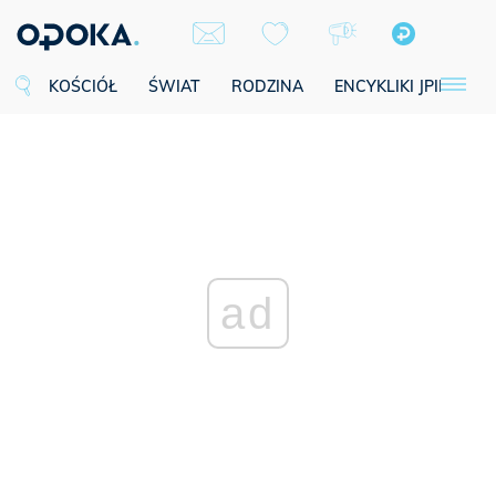
KOŚCIÓŁ
ŚWIAT
RODZINA
ENCYKLIKI JPII
SE
ad