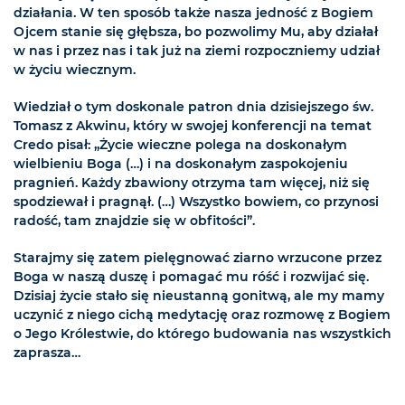
działania. W ten sposób także nasza jedność z Bogiem
Ojcem stanie się głębsza, bo pozwolimy Mu, aby działał
w nas i przez nas i tak już na ziemi rozpoczniemy udział
w życiu wiecznym.
Wiedział o tym doskonale patron dnia dzisiejszego św.
Tomasz z Akwinu, który w swojej konferencji na temat
Credo pisał: „Życie wieczne polega na doskonałym
wielbieniu Boga (…) i na doskonałym zaspokojeniu
pragnień. Każdy zbawiony otrzyma tam więcej, niż się
spodziewał i pragnął. (…) Wszystko bowiem, co przynosi
radość, tam znajdzie się w obfitości”.
Starajmy się zatem pielęgnować ziarno wrzucone przez
Boga w naszą duszę i pomagać mu róść i rozwijać się.
Dzisiaj życie stało się nieustanną gonitwą, ale my mamy
uczynić z niego cichą medytację oraz rozmowę z Bogiem
o Jego Królestwie, do którego budowania nas wszystkich
zaprasza…