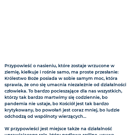
Przypowieść o nasieniu, które zostaje wrzucone w
ziemię, kiełkuje i rośnie samo, ma proste przesłanie:
Królestwo Boże posiada w sobie samym moc, która
sprawia, że ono się umacnia niezależnie od działalności
człowieka. To bardzo pocieszające dla nas wszystkich,
którzy tak bardzo martwimy się codziennie, bo
pandemia nie ustaje, bo Kościół jest tak bardzo
krytykowany, bo powołań jest coraz mniej, bo ludzie
odchodzą od wspólnoty wierzących…
W przypowieści jest miejsce także na działalność
uprawiającego rolę, który podlewa roślinę, usuwa