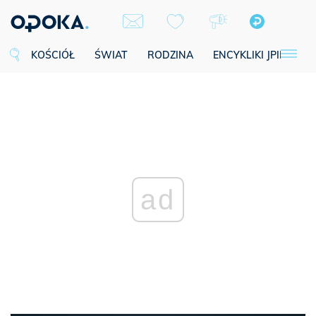
KOŚCIÓŁ
ŚWIAT
RODZINA
ENCYKLIKI JPII
SE
ad