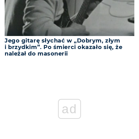
Jego gitarę słychać w „Dobrym, złym
i brzydkim”. Po śmierci okazało się, że
należał do masonerii
ad