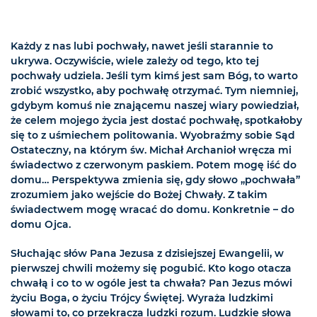
Każdy z nas lubi pochwały, nawet jeśli starannie to
ukrywa. Oczywiście, wiele zależy od tego, kto tej
pochwały udziela. Jeśli tym kimś jest sam Bóg, to warto
zrobić wszystko, aby pochwałę otrzymać. Tym niemniej,
gdybym komuś nie znającemu naszej wiary powiedział,
że celem mojego życia jest dostać pochwałę, spotkałoby
się to z uśmiechem politowania. Wyobraźmy sobie Sąd
Ostateczny, na którym św. Michał Archanioł wręcza mi
świadectwo z czerwonym paskiem. Potem mogę iść do
domu… Perspektywa zmienia się, gdy słowo „pochwała”
zrozumiem jako wejście do Bożej Chwały. Z takim
świadectwem mogę wracać do domu. Konkretnie – do
domu Ojca.
Słuchając słów Pana Jezusa z dzisiejszej Ewangelii, w
pierwszej chwili możemy się pogubić. Kto kogo otacza
chwałą i co to w ogóle jest ta chwała? Pan Jezus mówi
życiu Boga, o życiu Trójcy Świętej. Wyraża ludzkimi
słowami to, co przekracza ludzki rozum. Ludzkie słowa