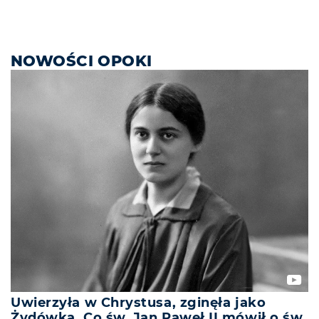
NOWOŚCI OPOKI
Uwierzyła w Chrystusa, zginęła jako
Żydówka. Co św. Jan Paweł II mówił o św.