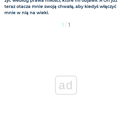
żyć według prawa miłości, które mi objawił. A On już
teraz otacza mnie swoją chwałą, aby kiedyś włączyć
mnie w nią na wieki.
/
1
1
ad