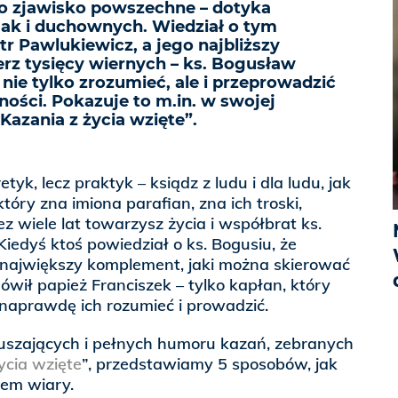
to zjawisko powszechne – dotyka
jak i duchownych. Wiedział o tym
tr Pawlukiewicz, a jego najbliższy
terz tysięcy wiernych – ks. Bogusław
 nie tylko zrozumieć, ale i przeprowadzić
ości. Pokazuje to m.in. w swojej
Kazania z życia wzięte”.
etyk, lecz praktyk – ksiądz z ludu i dla ludu, jak
óry zna imiona parafian, zna ich troski,
zez wiele lat towarzysz życia i współbrat ks.
Kiedyś ktoś powiedział o ks. Bogusiu, że
 największy komplement, jaki można skierować
ówił papież Franciszek – tylko kapłan, który
 naprawdę ich rozumieć i prowadzić.
uszających i pełnych humoru kazań, zebranych
ycia wzięte
”, przedstawiamy 5 sposobów, jak
sem wiary.