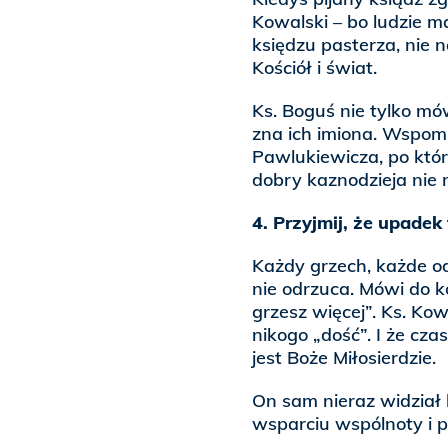
Kowalski – bo ludzie 
księdzu pasterza, nie n
Kościół i świat.
Ks. Boguś nie tylko mów
zna ich imiona. Wspom
Pawlukiewicza, po któr
dobry kaznodzieja nie m
4. Przyjmij, że upadek
Każdy grzech, każde o
nie odrzuca. Mówi do ko
grzesz więcej”. Ks. Ko
nikogo „dość”. I że cza
jest Boże Miłosierdzie.
On sam nieraz widział k
wsparciu wspólnoty i p