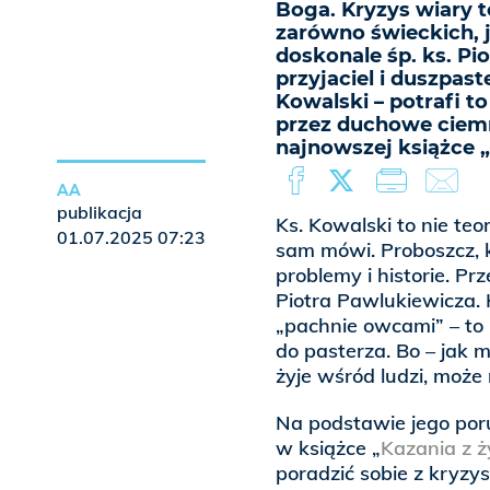
Boga. Kryzys wiary 
zarówno świeckich, 
doskonale śp. ks. Pio
przyjaciel i duszpas
Kowalski – potrafi to
przez duchowe ciemn
najnowszej książce „
AA
publikacja
Ks. Kowalski to nie teor
01.07.2025 07:23
sam mówi. Proboszcz, kt
problemy i historie. Pr
Piotra Pawlukiewicza. 
„pachnie owcami” – to
do pasterza. Bo – jak m
żyje wśród ludzi, może
Na podstawie jego por
w książce „
Kazania z ż
poradzić sobie z kryzy