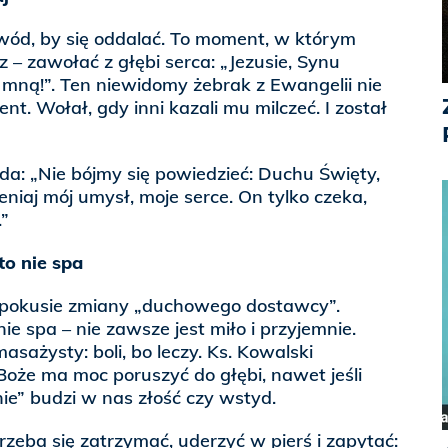
wód, by się oddalać. To moment, w którym
 – zawołać z głębi serca: „Jezusie, Synu
e mną!”. Ten niewidomy żebrak z Ewangelii nie
t. Wołał, gdy inni kazali mu milczeć. I został
a: „Nie bójmy się powiedzieć: Duchu Święty,
eniaj mój umysł, moje serce. On tylko czeka,
.”
 to nie spa
 pokusie zmiany „duchowego dostawcy”.
e spa – nie zawsze jest miło i przyjemnie.
masażysty: boli, bo leczy. Ks. Kowalski
oże ma moc poruszyć do głębi, nawet jeśli
ie” budzi w nas złość czy wstyd.
rzeba się zatrzymać, uderzyć w pierś i zapytać: