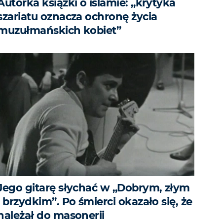
Autorka książki o islamie: „krytyka
szariatu oznacza ochronę życia
muzułmańskich kobiet”
Jego gitarę słychać w „Dobrym, złym
i brzydkim”. Po śmierci okazało się, że
należał do masonerii