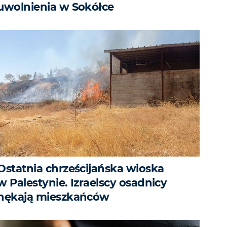
uwolnienia w Sokółce
Ostatnia chrześcijańska wioska
w Palestynie. Izraelscy osadnicy
nękają mieszkańców