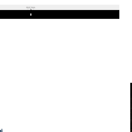
REKLAMA
Play
aj