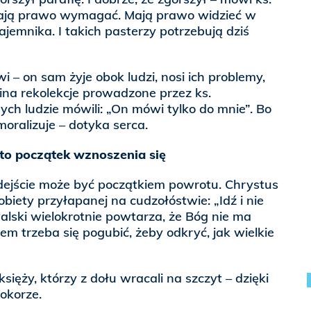
mają prawo wymagać. Mają prawo widzieć w
ajemnika. I takich pasterzy potrzebują dziś
i – on sam żyje obok ludzi, nosi ich problemy,
ina rekolekcje prowadzone przez ks.
ych ludzie mówili: „On mówi tylko do mnie”. Bo
oralizuje – dotyka serca.
 to początek wznoszenia się
dejście może być początkiem powrotu. Chrystus
biety przyłapanej na cudzołóstwie: „Idź i nie
walski wielokrotnie powtarza, że Bóg nie ma
sem trzeba się pogubić, żeby odkryć, jak wielkie
sięży, którzy z dołu wracali na szczyt – dzięki
okorze.