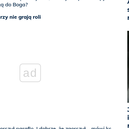
gą do Boga?
rzy nie grają roli
ad
orszył parafię. I dobrze, że zgorszył – mówi ks.