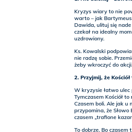
Kryzys wiary to nie po
warto – jak Bartymeusz
Dawida, ulituj się nad
czekał na idealny momen
uzdrowiony.
Ks. Kowalski podpowiad
nie radzę sobie. Przemi
żeby wkroczyć do akcji
2. Przyjmij, że Kościół
W kryzysie łatwo ulec
Tymczasem Kościół to ni
Czasem boli. Ale jak u 
przypomina, że Słowo B
czasem „trafione kazan
To dobrze. Bo czasem t