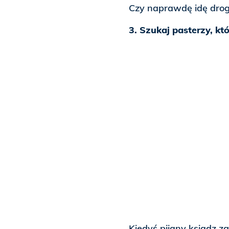
Czy naprawdę idę dro
3. Szukaj pasterzy, któ
Kiedyś pijany ksiądz zg