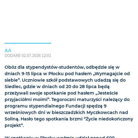
AA
DODANE 02.07.2026 12:01
Obóz dla stypendystów-studentów, odbędzie się w
dniach 9-15 lipca w Płocku pod hasłem „Wymagajcie od
siebie”. Uczniowie szkół podstawowych udadzą się do
Siedlec, gdzie w dniach od 20 do 28 lipca będą
przeżywali swoje spotkanie pod hasłem „Jesteście
przyjaciółmi moimi”. Tegoroczni maturzyści należący do
programu stypendialnego Fundacji spędzą 9
wrześniowych dni w bieszczadzkich Myczkowcach nad
Soliną. Hasło tego spotkania brzmi “Życie niedokończony
projekt”.
W spotkaniu w Płocku weźmie udział ponad 600