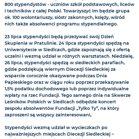
800 stypendystów - uczniów szkół podstawowych, liceów
i techników z całej Polski. Towarzyszyć im będzie grupa
ok. 100 wolontariuszy, sióstr zakonnych, księży, wśród
nich także absolwenci programu stypendialnego.
23 lipca stypendyści będą przeżywać swój Dzień
Skupienia w Pratulinie. 24 lipca stypendyści spędzą na
Uniwersytecie w Siedlcach, gdzie zapoznają się z ofertą
uczelni i wezmą udział w różnych warsztatach. Niedzielę,
26 lipca, stypendyści spędzą w siedleckich parafiach,
gdzie podziękują wiernym Diecezji Siedleckiej za
wsparcie corocznie okazywane podczas Dnia
Papieskiego oraz w ciągu roku poprzez przekazywanie
1,5% podatku dochodowego lub poprzez indywidualne
wpłaty na rzec Fundacji. Tego samego dnia na Skwerze
Leśników Polskich w Siedlcach odbędzie koncert
zespołu absolwentów Fundacji „Tylko Ty”, na który
zaproszeni są wszyscy zainteresowani,
Stypendyści wezmą udział w wycieczkach po
najważniejszych miejscach Diecezji Siedleckiej –