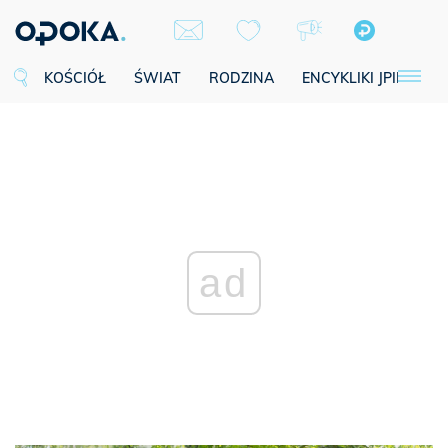
KOŚCIÓŁ
ŚWIAT
RODZINA
ENCYKLIKI JPII
SE
ad