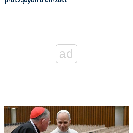
proszących o chrzest
ad