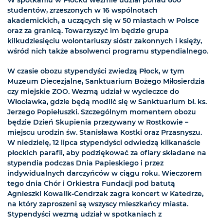
studentów, zrzeszonych w 16 wspólnotach
akademickich, a uczących się w 50 miastach w Polsce
oraz za granicą. Towarzyszyć im będzie grupa
kilkudziesięciu wolontariuszy sióstr zakonnych i księży,
wśród nich także absolwenci programu stypendialnego.
W czasie obozu stypendyści zwiedzą Płock, w tym
Muzeum Diecezjalne, Sanktuarium Bożego Miłosierdzia
czy miejskie ZOO. Wezmą udział w wycieczce do
Włocławka, gdzie będą modlić się w Sanktuarium bł. ks.
Jerzego Popiełuszki. Szczególnym momentem obozu
będzie Dzień Skupienia przezywany w Rostkowie –
miejscu urodzin św. Stanisława Kostki oraz Przasnyszu.
W niedzielę, 12 lipca stypendyści odwiedzą kilkanaście
płockich parafii, aby podziękować za ofiary składane na
stypendia podczas Dnia Papieskiego i przez
indywidualnych darczyńców w ciągu roku. Wieczorem
tego dnia Chór i Orkiestra Fundacji pod batutą
Agnieszki Kowalik-Cendrzak zagra koncert w Katedrze,
na który zaproszeni są wszyscy mieszkańcy miasta.
Stypendyści wezmą udział w spotkaniach z