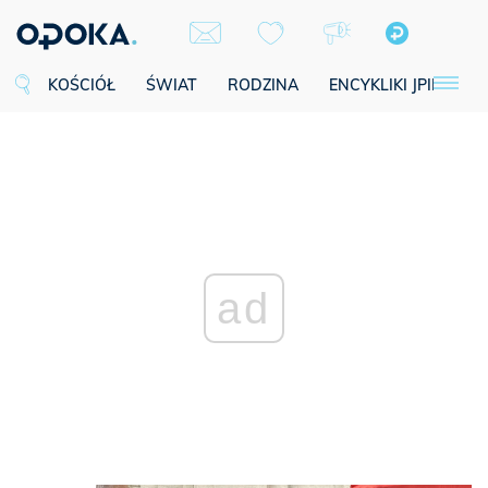
KOŚCIÓŁ
ŚWIAT
RODZINA
ENCYKLIKI JPII
SE
ad