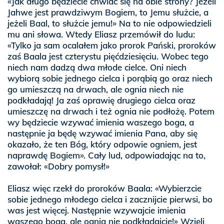
«Jak długo będziecie chwiać się na obie strony? Jeżeli
Jahwe jest prawdziwym Bogiem, to Jemu służcie, a
jeżeli Baal, to służcie jemu!» Na to nie odpowiedzieli
mu ani słowa. Wtedy Eliasz przemówił do ludu:
«Tylko ja sam ocalałem jako prorok Pański, proroków
zaś Baala jest czterystu pięćdziesięciu. Wobec tego
niech nam dadzą dwa młode cielce. Oni niech
wybiorą sobie jednego cielca i porąbią go oraz niech
go umieszczą na drwach, ale ognia niech nie
podkładają! Ja zaś oprawię drugiego cielca oraz
umieszczę na drwach i też ognia nie podłożę. Potem
wy będziecie wzywać imienia waszego boga, a
następnie ja będę wzywać imienia Pana, aby się
okazało, że ten Bóg, który odpowie ogniem, jest
naprawdę Bogiem». Cały lud, odpowiadając na to,
zawołał: «Dobry pomysł!»
Eliasz więc rzekł do proroków Baala: «Wybierzcie
sobie jednego młodego cielca i zacznijcie pierwsi, bo
was jest więcej. Następnie wzywajcie imienia
waszego boga, ale ognia nie podkładajcie!» Wzięli