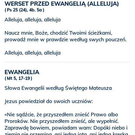
WERSET PRZED EWANGELIĄ (ALLELUJA)
Ps 25 (24), 4b. 5a
Alleluja, alleluja, alleluja
Naucz mnie, Boże, chodzić Twoimi ścieżkami,
prowadź mnie w prawdzie według swych pouczeń.
Alleluja, alleluja, alleluja
EWANGELIA
Mt 5, 17-19
Słowa Ewangelii według Świętego Mateusza
Jezus powiedział do swoich uczniów:
«Nie sądźcie, że przyszedłem znieść Prawo albo
Proroków. Nie przyszedłem znieść, ale wypełnić.
Zaprawdę bowiem, powiadam wam: Dopóki niebo i
ziemia nie przeminą, ani jedna jota, ani jedna kreska