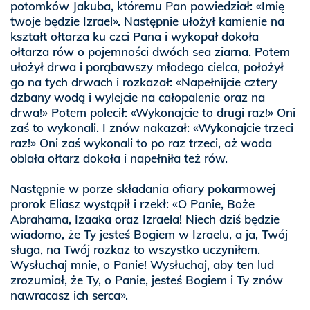
potomków Jakuba, któremu Pan powiedział: «Imię
twoje będzie Izrael». Następnie ułożył kamienie na
kształt ołtarza ku czci Pana i wykopał dokoła
ołtarza rów o pojemności dwóch sea ziarna. Potem
ułożył drwa i porąbawszy młodego cielca, położył
go na tych drwach i rozkazał: «Napełnijcie cztery
dzbany wodą i wylejcie na całopalenie oraz na
drwa!» Potem polecił: «Wykonajcie to drugi raz!» Oni
zaś to wykonali. I znów nakazał: «Wykonajcie trzeci
raz!» Oni zaś wykonali to po raz trzeci, aż woda
oblała ołtarz dokoła i napełniła też rów.
Następnie w porze składania ofiary pokarmowej
prorok Eliasz wystąpił i rzekł: «O Panie, Boże
Abrahama, Izaaka oraz Izraela! Niech dziś będzie
wiadomo, że Ty jesteś Bogiem w Izraelu, a ja, Twój
sługa, na Twój rozkaz to wszystko uczyniłem.
Wysłuchaj mnie, o Panie! Wysłuchaj, aby ten lud
zrozumiał, że Ty, o Panie, jesteś Bogiem i Ty znów
nawracasz ich serca».