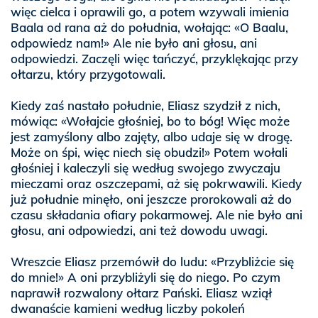
więc cielca i oprawili go, a potem wzywali imienia
Baala od rana aż do południa, wołając: «O Baalu,
odpowiedz nam!» Ale nie było ani głosu, ani
odpowiedzi. Zaczęli więc tańczyć, przyklękając przy
ołtarzu, który przygotowali.
Kiedy zaś nastało południe, Eliasz szydził z nich,
mówiąc: «Wołajcie głośniej, bo to bóg! Więc może
jest zamyślony albo zajęty, albo udaje się w drogę.
Może on śpi, więc niech się obudzi!» Potem wołali
głośniej i kaleczyli się według swojego zwyczaju
mieczami oraz oszczepami, aż się pokrwawili. Kiedy
już południe minęło, oni jeszcze prorokowali aż do
czasu składania ofiary pokarmowej. Ale nie było ani
głosu, ani odpowiedzi, ani też dowodu uwagi.
Wreszcie Eliasz przemówił do ludu: «Przybliżcie się
do mnie!» A oni przybliżyli się do niego. Po czym
naprawił rozwalony ołtarz Pański. Eliasz wziął
dwanaście kamieni według liczby pokoleń