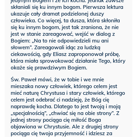
jedynym Bogiem i że ich kocha. Jednak zawsze
skłaniali się ku innym bogom. Pierwsza lektura
ukazuje cały dramat podzielonej duszy
człowieka. Co więcej, ta dusza, która skłoniła
się ku innym bogom, jest tak zraniona, że nie
jest w stanie zareagować, wejść w dialog z
Bogiem: „Na to nie odpowiedzieli mu ani
słowem”. Zareagowali idąc za ludzką
ciekawością, gdy Eliasz zaproponował próbę,
która miała sprowokować działanie Tego, który
okaże się prawdziwym Bogiem.
Św. Paweł mówi, że w tobie i we mnie
mieszaka nowy człowiek, którego celem jest
mieć naturę Chrystusa i stary człowiek, którego
celem jest odebrać ci nadzieję, że Bóg cię
naprawdę kocha. Dlatego to jest twoją i moją
„specjalnością”, „chwiać się na obie strony”. Z
jednej strony pociąga cię miłość Boga
objawiona w Chrystusie. Ale z drugiej strony
pociąga cię twoja przyjemność i idziesz za