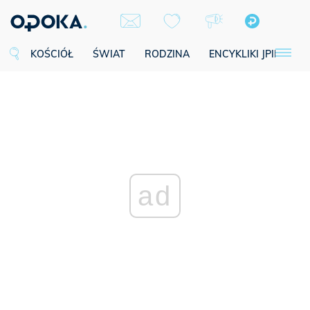
KOŚCIÓŁ
ŚWIAT
RODZINA
ENCYKLIKI JPII
SE
ad