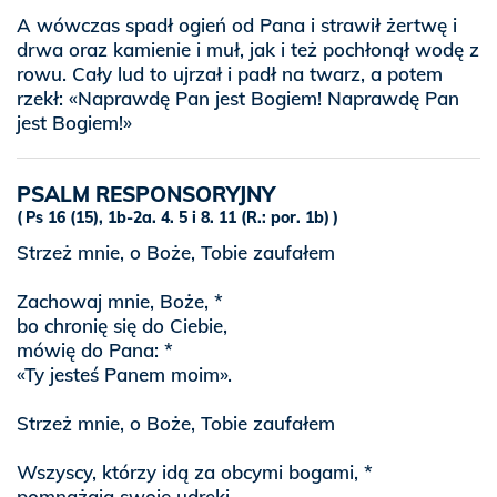
A wówczas spadł ogień od Pana i strawił żertwę i
drwa oraz kamienie i muł, jak i też pochłonął wodę z
rowu. Cały lud to ujrzał i padł na twarz, a potem
rzekł: «Naprawdę Pan jest Bogiem! Naprawdę Pan
jest Bogiem!»
PSALM RESPONSORYJNY
Ps 16 (15), 1b-2a. 4. 5 i 8. 11 (R.: por. 1b)
Strzeż mnie, o Boże, Tobie zaufałem
Zachowaj mnie, Boże, *
bo chronię się do Ciebie,
mówię do Pana: *
«Ty jesteś Panem moim».
Strzeż mnie, o Boże, Tobie zaufałem
Wszyscy, którzy idą za obcymi bogami, *
pomnażają swoje udręki.