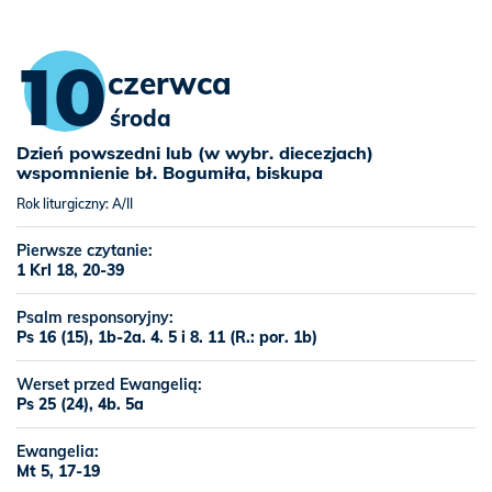
10
czerwca
środa
Dzień powszedni lub (w wybr. diecezjach)
wspomnienie bł. Bogumiła, biskupa
Rok liturgiczny: A/II
Pierwsze czytanie:
1 Krl 18, 20-39
Psalm responsoryjny:
Ps 16 (15), 1b-2a. 4. 5 i 8. 11 (R.: por. 1b)
Werset przed Ewangelią:
Ps 25 (24), 4b. 5a
Ewangelia:
Mt 5, 17-19