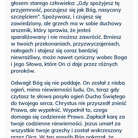
głosem starego człowieka: „Gdy spożyjesz tę
przyjemność, poczujesz się jak Bóg, nasycony
szczęściem”. Spożywasz, i czujesz się
zawiedziony, ale grzech ma w sobie duchowy
arszenik, który sprawia, że jesteś
sparaliżowany i nie możesz zawrócić. Brniesz
w twoich przekonaniach, przyzwyczajeniach,
nałogach i stajesz się coraz bardziej
niewrażliwy, może nawet cyniczny wobec Boga
i Jego Słowa, które On ci daje przez różnych
proroków.
Odwagi! Bóg się nie poddaje. On zesłał z nieba
ogień, mimo niewierności ludu. On, teraz gdy
czytasz te słowa posyła ogień Ducha Świętego
do twojego serca. Chrystus nie przyszedł znieść
Prawa, ale wypełnić. Wypełnił to, czego
domaga się codziennie Prawo. Zapłacił karę za
twoje codzienne niewierności. Jezus umarł za
wszystkie twoje grzechy i został wskrzeszony
przez Ojca. W ten sposób Bóg pokazał, że