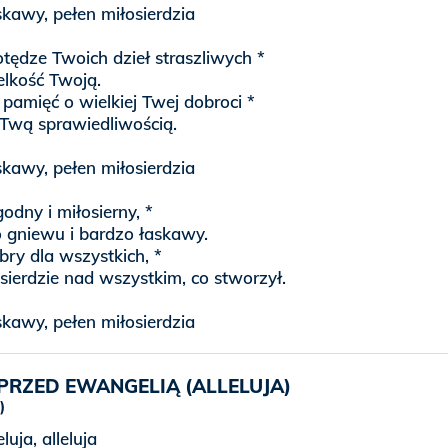
skawy, pełen miłosierdzia
tędze Twoich dzieł straszliwych *
elkość Twoją.
pamięć o wielkiej Twej dobroci *
ę Twą sprawiedliwością.
skawy, pełen miłosierdzia
godny i miłosierny, *
o gniewu i bardzo łaskawy.
bry dla wszystkich, *
sierdzie nad wszystkim, co stworzył.
skawy, pełen miłosierdzia
PRZED EWANGELIĄ (ALLELUJA)
eluja, alleluja