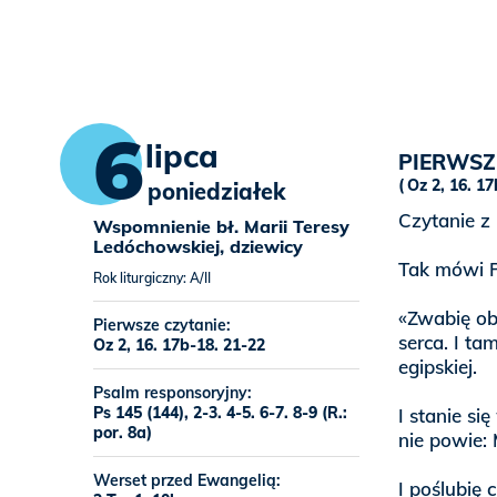
6
lipca
PIERWSZ
Oz 2, 16. 17
poniedziałek
Czytanie z
Wspomnienie bł. Marii Teresy
Ledóchowskiej, dziewicy
Tak mówi 
Rok liturgiczny: A/II
«Zwabię obl
Pierwsze czytanie:
serca. I t
Oz 2, 16. 17b-18. 21-22
egipskiej.
Psalm responsoryjny:
Ps 145 (144), 2-3. 4-5. 6-7. 8-9 (R.:
I stanie s
por. 8a)
nie powie: 
Werset przed Ewangelią:
I poślubię 