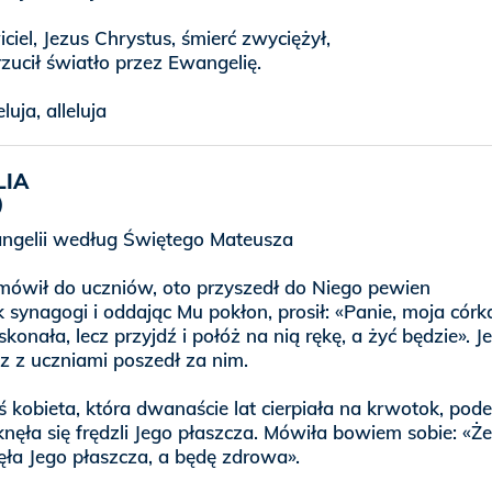
iel, Jezus Chrystus, śmierć zwyciężył,
rzucił światło przez Ewangelię.
eluja, alleluja
LIA
gelii według Świętego Mateusza
mówił do uczniów, oto przyszedł do Niego pewien
 synagogi i oddając Mu pokłon, prosił: «Panie, moja córk
skonała, lecz przyjdź i połóż na nią rękę, a żyć będzie». J
z z uczniami poszedł za nim.
 kobieta, która dwanaście lat cierpiała na krwotok, pode
tknęła się frędzli Jego płaszcza. Mówiła bowiem sobie: «
ęła Jego płaszcza, a będę zdrowa».