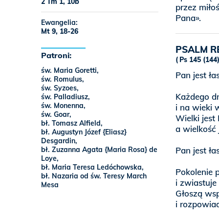
2 Tm 1, 10b
przez miłoś
Pana».
Ewangelia:
Mt 9, 18-26
PSALM R
Patroni:
Ps 145 (144),
św. Maria Goretti,
Pan jest ła
św. Romulus,
św. Syzoes,
Każdego dn
św. Palladiusz,
św. Monenna,
i na wieki 
św. Goar,
Wielki jest
bł. Tomasz Alfield,
a wielkość 
bł. Augustyn Józef {Eliasz}
Desgardin,
bł. Zuzanna Agata {Maria Rosa} de
Pan jest ła
Loye,
bł. Maria Teresa Ledóchowska,
Pokolenie p
bł. Nazaria od św. Teresy March
i zwiastuj
Mesa
Głoszą wsp
i rozpowia