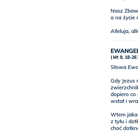
Nasz Zbawic
a na życie 
Alleluja, all
EWANGE
Mt 9, 18-26
Słowa Ewan
Gdy Jezus 
zwierzchnik
dopiero co 
wstał i wra
Wtem jakaś
z tyłu i do
choć dotkn