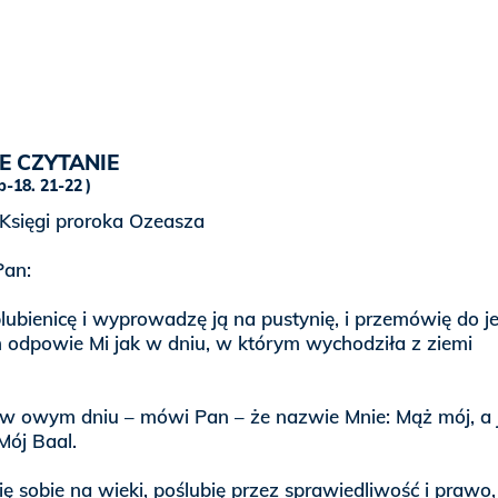
E CZYTANIE
b-18. 21-22
 Księgi proroka Ozeasza
Pan:
ubienicę i wyprowadzę ją na pustynię, i przemówię do je
am odpowie Mi jak w dniu, w którym wychodziła z ziemi
ię w owym dniu – mówi Pan – że nazwie Mnie: Mąż mój, a 
Mój Baal.
cię sobie na wieki, poślubię przez sprawiedliwość i prawo,