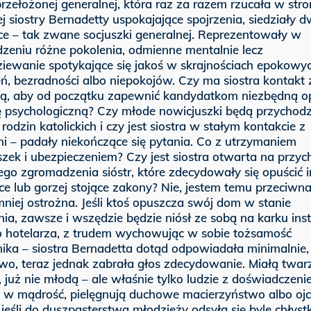
przełożonej generalnej, która raz za razem rzucała w str
j siostry Bernadetty uspokajające spojrzenia, siedziały d
ce – tak zwane socjuszki generalnej. Reprezentowały w
zeniu różne pokolenia, odmienne mentalnie lecz
ziewanie spotykające się jakoś w skrajnościach epokowy
ń, bezradności albo niepokojów. Czy ma siostra kontakt 
tą, aby od początku zapewnić kandydatkom niezbędną op
ę psychologiczną? Czy młode nowicjuszki będą przychodz
rodzin katolickich i czy jest siostra w stałym kontakcie z
i – padały niekończące się pytania. Co z utrzymaniem
zek i ubezpieczeniem? Czy jest siostra otwarta na przyc
go zgromadzenia sióstr, które zdecydowały się opuścić i
e lub gorzej stojące zakony? Nie, jestem temu przeciwna
niej ostrożna. Jeśli ktoś opuszcza swój dom w stanie
ia, zawsze i wszędzie będzie niósł ze sobą na karku ins
o hotelarza, z trudem wychowując w sobie tożsamość
ka – siostra Bernadetta dotąd odpowiadała minimalnie,
o, teraz jednak zabrała głos zdecydowanie. Miałą twar
, już nie młodą – ale właśnie tylko ludzie z doświadczeni
o w mądrość, pielęgnują duchowe macierzyństwo albo oj
 jeśli do duszpasterstwa młodzieży odsyła się byle chłys