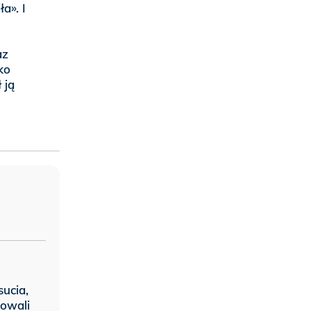
ła». I
az
ko
 ją
ucia,
dowali