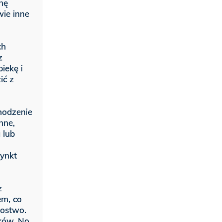
onę
wie inne
ch
z
iekę i
ić z
hodzenie
nne,
 lub
tynkt
z
em, co
costwo.
tków. No