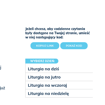
Jeżeli chcesz, aby codzienne czytania
były dostępne na Twojej stronie, umieść
w niej następujący kod:
KOPIUJ LINK
POKAŻ KOD
WYBIERZ DZIEŃ:
j
Liturgia na dziś
Liturgia na jutro
Liturgia na wczoraj
już
Liturgia na niedzielę