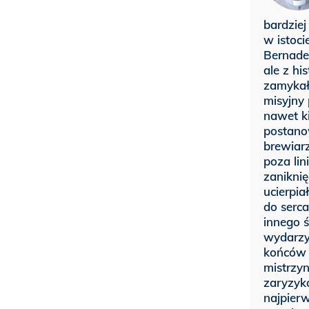
bardziej
w istoci
Bernadet
ale z hi
zamykał
misyjny
nawet ki
postano
brewiar
poza lin
zaniknię
ucierpia
do serca
innego ś
wydarzył
końców 
mistrzyn
zaryzyko
najpier