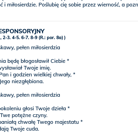
ć i miłosierdzie. Poślubię cię sobie przez wierność, a poz
ESPONSORYJNY
 2-3. 4-5. 6-7. 8-9 (R.: por. 8a)
skawy, pełen miłosierdzia
ia będę błogosławił Ciebie *
wysławiał Twoje imię.
 Pan i godzien wielkiej chwały, *
Jego niezgłębiona.
skawy, pełen miłosierdzia
okoleniu głosi Twoje dzieła *
e Twe potężne czyny.
aniałą chwałę Twego majestatu *
dają Twoje cuda.