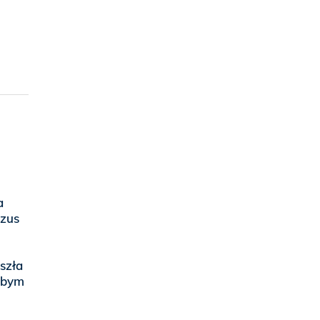
a
ezus
szła
Żebym