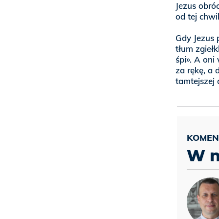
Jezus obróci
od tej chwi
Gdy Jezus 
tłum zgiełk
śpi». A oni
za rękę, a 
tamtejszej 
W n