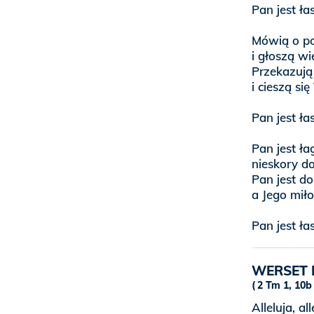
Pan jest ła
Mówią o po
i głoszą wi
Przekazują 
i cieszą si
Pan jest ła
Pan jest ła
nieskory d
Pan jest do
a Jego miło
Pan jest ła
WERSET 
2 Tm 1, 10b
Alleluja, all