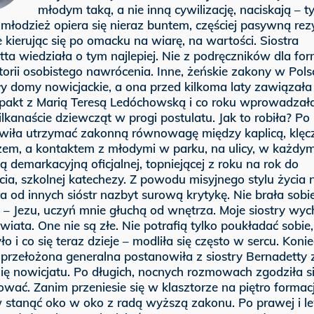
młodym taką, a nie inną cywilizację, naciskają – 
 młodzież opiera się nieraz buntem, częściej pasywną rez
e kierując się po omacku na wiarę, na wartości. Siostra
ta wiedziała o tym najlepiej. Nie z podręczników dla fo
storii osobistego nawrócenia. Inne, żeńskie zakony w Pols
y domy nowicjackie, a ona przed kilkoma laty zawiązała
 pakt z Marią Teresą Ledóchowską i co roku wprowadzała 
lkanaście dziewcząt w progi postulatu. Jak to robiła? Po 
wiła utrzymać zakonną równowagę między kaplicą, klęcz
zem, a kontaktem z młodymi w parku, na ulicy, w każdym
ią demarkacyjną oficjalnej, topniejącej z roku na rok do
cia, szkolnej katechezy. Z powodu misyjnego stylu życia 
ła od innych sióstr nazbyt surową krytykę. Nie brała sobi
 – Jezu, uczyń mnie głuchą od wnętrza. Moje siostry wy
wiata. One nie są złe. Nie potrafią tylko poukładać sobie,
o i co się teraz dzieje – modliła się często w sercu. Konie
przełożona generalna postanowiła z siostry Bernadetty 
ię nowicjatu. Po długich, nocnych rozmowach zgodziła s
wać. Zanim przeniesie się w klasztorze na piętro formacj
w stanąć oko w oko z radą wyższą zakonu. Po prawej i l