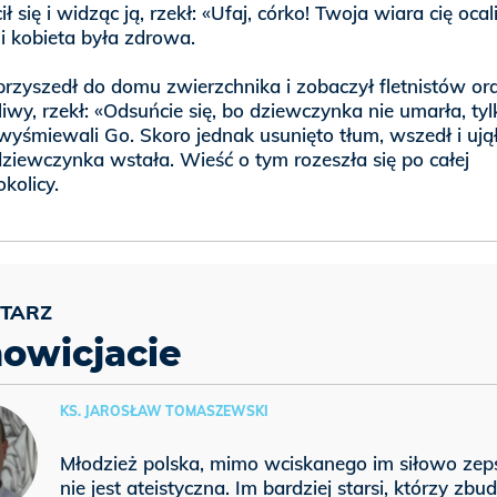
ł się i widząc ją, rzekł: «Ufaj, córko! Twoja wiara cię ocali
li kobieta była zdrowa.
przyszedł do domu zwierzchnika i zobaczył fletnistów or
liwy, rzekł: «Odsuńcie się, bo dziewczynka nie umarła, tyl
 wyśmiewali Go. Skoro jednak usunięto tłum, wszedł i ujął
dziewczynka wstała. Wieść o tym rozeszła się po całej
okolicy.
owicjacie
KS. JAROSŁAW TOMASZEWSKI
Młodzież polska, mimo wciskanego im siłowo zeps
nie jest ateistyczna. Im bardziej starsi, którzy zbu