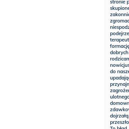
stronie 
skupione
zakonni
zgromad
niespod
podejrze
terapeu
formacj
dobrych 
rodzicam
nowicjus
do nasze
upadając
przynajm
zagrożen
ulotneg
domowni
zdawkow
dojrzałą
przeszł
To błąd,