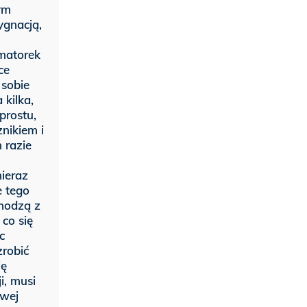
tym
ygnacją,
rmatorek
ce
 sobie
kilka,
prostu,
nikiem i
 razie
nieraz
e tego
chodzą z
 co się
c
zrobić
ię
i, musi
ewej