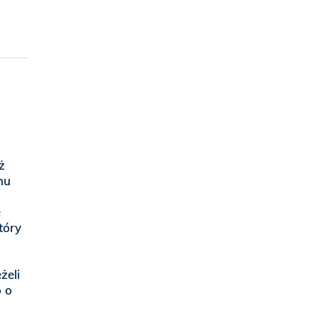
ż
hu
e
tóry
żeli
o o