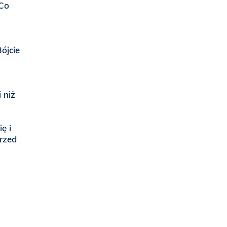
 Co
Bójcie
 niż
ę i
przed