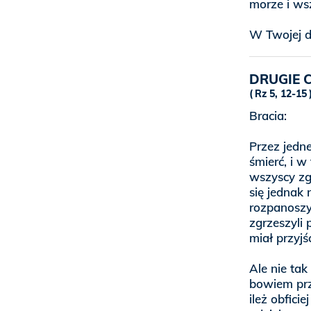
morze i wsz
W Twojej d
DRUGIE 
Rz 5, 12-15
Bracia:
Przez jedn
śmierć, i w
wszyscy zg
się jednak 
rozpanoszy
zgrzeszyli
miał przyjś
Ale nie tak
bowiem prz
ileż obfici