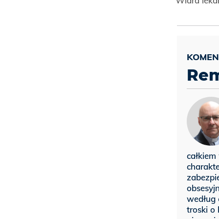
Wiara leka
Rem
całkiem
charakte
zabezpie
obsesyjn
według 
troski 