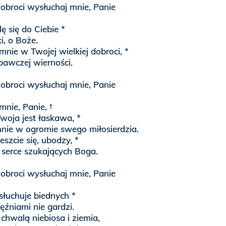
obroci wysłuchaj mnie, Panie
ę się do Ciebie *
i, o Boże.
nie w Twojej wielkiej dobroci, *
bawczej wierności.
obroci wysłuchaj mnie, Panie
nie, Panie, †
woja jest łaskawa, *
mnie w ogromie swego miłosierdzia.
ieszcie się, ubodzy, *
 serce szukających Boga.
obroci wysłuchaj mnie, Panie
łuchuje biednych *
ęźniami nie gardzi.
chwalą niebiosa i ziemia,