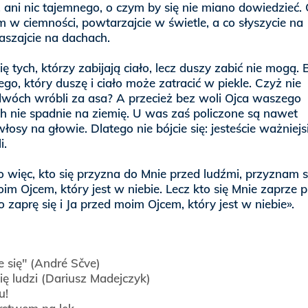
 ani nic tajemnego, o czym by się nie miano dowiedzieć.
w ciemności, powtarzajcie w świetle, a co słyszycie na
aszajcie na dachach.
się tych, którzy zabijają ciało, lecz duszy zabić nie mogą. 
Tego, który duszę i ciało może zatracić w piekle. Czyż nie
dwóch wróbli za asa? A przecież bez woli Ojca waszego
ch nie spadnie na ziemię. U was zaś policzone są nawet
łosy na głowie. Dlatego nie bójcie się: jesteście ważniejsi
i.
 więc, kto się przyzna do Mnie przed ludźmi, przyznam si
im Ojcem, który jest w niebie. Lecz kto się Mnie zaprze 
o zaprę się i Ja przed moim Ojcem, który jest w niebie».
e się"
(André Sčve)
ię ludzi
(Dariusz Madejczyk)
u!