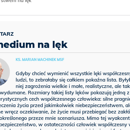
rstwem na lęk
edium na lęk
KS. MARIAN MACHINEK MSF
Gdyby chcieć wymienić wszystkie lęki współczesn
ludzi, to zebrałaby się całkiem pokaźna lista. Był
niej zagrożenia wielkie i małe, realistyczne, ale ta
 wydumane. Rozmiary takiej listy lęków pokazują jedną z
rystycznych cech współczesnego człowieka: silne pragni
czenia życia przed jakimkolwiek niebezpieczeństwem, al
e wręcz oczekiwanie, że życie musi przebiegać bez zakłó
określonego przeze mnie scenariusza. Mimo tej wyakcen
o bezpieczeństwo, w ostateczności człowiek współczesny 