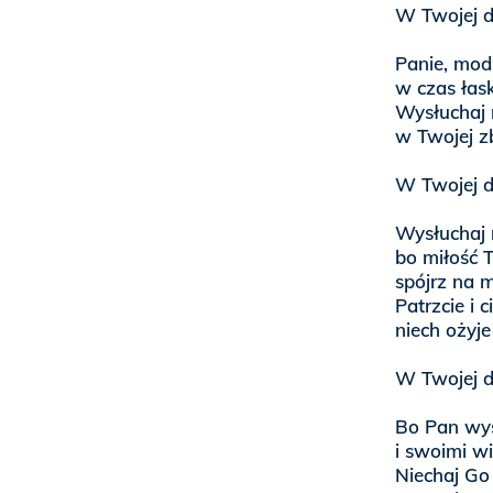
W Twojej d
Panie, modl
w czas łask
Wysłuchaj m
w Twojej z
W Twojej d
Wysłuchaj m
bo miłość T
spójrz na 
Patrzcie i c
niech ożyje
W Twojej d
Bo Pan wys
i swoimi wi
Niechaj Go 