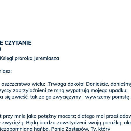
E CZYTANIE
Księgi proroka Jeremiasza
iasz:
 oszczerstwo wielu: „Trwoga dokoła! Donieście, donieśm
zyscy zaprzyjaźnieni ze mną wypatrują mojego upadku:
a się zwieść, tak że go zwyciężymy i wywrzemy pomstę
st przy mnie jako potężny mocarz; dlatego moi prześlado
ie zwyciężą. Będą bardzo zawstydzeni swoją porażką, okr
niezapomnianą hańbą. Panie Zastępów, Ty, który