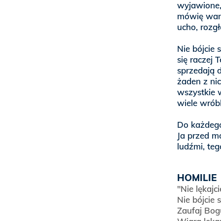
wyjawione,
mówię wam 
ucho, rozgł
Nie bójcie 
się raczej 
sprzedają 
żaden z ni
wszystkie w
wiele wróbl
Do każdego
Ja przed mo
ludźmi, teg
HOMILIE
"Nie lękajci
Nie bójcie s
Zaufaj Bog