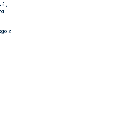
ól,
wą
ego z