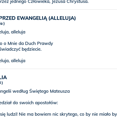
przez jednego Człowieka, Jezusa Chrystusa.
PRZED EWANGELIĄ (ALLELUJA)
7a
eluja, alleluja
o o Mnie da Duch Prawdy
świadczyć będziecie.
eluja, alleluja
LIA
3
gelii według Świętego Mateusza
edział do swoich apostołów:
 się ludzi! Nie ma bowiem nic skrytego, co by nie miało b