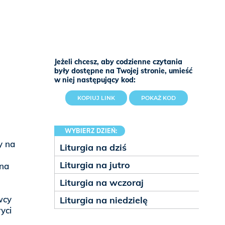
Jeżeli chcesz, aby codzienne czytania
były dostępne na Twojej stronie, umieść
w niej następujący kod:
KOPIUJ LINK
POKAŻ KOD
WYBIERZ DZIEŃ:
y na
Liturgia na dziś
Liturgia na jutro
 na
Liturgia na wczoraj
wcy
Liturgia na niedzielę
yci