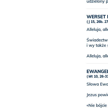
udzielony 
WERSET 
J 15, 26b. 2
Alleluja, all
Świadectw
i wy także 
Alleluja, all
EWANGE
Mt 10, 26-3
Słowa Ewan
Jezus powi
«Nie bójcie