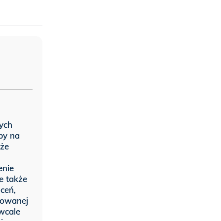
ych
yby na
kże
enie
e także
ceń,
towanej
wcale