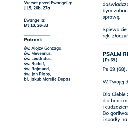
Werset przed Ewangelią:
doświadczas
J 15, 26b. 27a
bym zobacz
sprawę.
Ewangelia:
Mt 10, 26-33
Śpiewajcie
ręki złoczy
Patroni:
św. Alojzy Gonzaga,
PSALM R
św. Mevennus,
św. Leutfridus,
Ps 69
św. Rudolf,
Ps 69 (68),
św. Rajmund,
św. Jan Rigby,
bł. Jakub Morelle Dupas
W Twojej d
Dla Ciebie
dla braci m
i cudzozie
Bo gorliwo
i spadły na