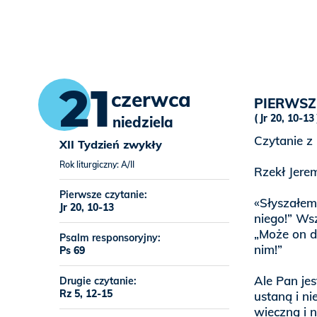
21
czerwca
PIERWSZ
Jr 20, 10-13
niedziela
Czytanie z 
XII Tydzień zwykły
Rok liturgiczny: A/II
Rzekł Jerem
Pierwsze czytanie:
«Słyszałem
Jr 20, 10-13
niego!” Ws
„Może on d
Psalm responsoryjny:
nim!”
Ps 69
Ale Pan je
Drugie czytanie:
Rz 5, 12-15
ustaną i n
wieczną i 