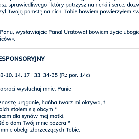
z sprawiedliwego i który patrzysz na nerki i serce, dozw
ył Twoją pomstę na nich. Tobie bowiem powierzyłem s
 Panu, wysławiajcie Pana! Uratował bowiem życie ubogi
ńców».
ESPONSORYJNY
 8-10. 14. 17 i 33. 34-35 (R.: por. 14c)
obroci wysłuchaj mnie, Panie
 znoszę urąganie, hańba twarz mi okrywa, †
oich stałem się obcym *
mcem dla synów mej matki.
ść o dom Twój mnie pożera *
 mnie obelgi złorzeczących Tobie.