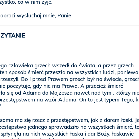
ystko, co w nim żyje.
obroci wysłuchaj mnie, Panie
CZYTANIE
ego człowieka grzech wszedł do świata, a przez grzech
 ten sposób śmierć przeszła na wszystkich ludzi, poniewa
rzeszyli. Bo i przed Prawem grzech był na świecie, grzec
nie poczytuje, gdy nie ma Prawa. A przecież śmierć
ła się od Adama do Mojżesza nawet nad tymi, którzy ni
 przestępstwem na wzór Adama. On to jest typem Tego, k
ć.
 samo ma się rzecz z przestępstwem, jak z darem łaski. Je
estępstwo jednego sprowadziło na wszystkich śmierć, t
ej spłynęła na nich wszystkich łaska i dar Boży, łaskawie