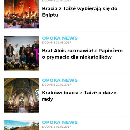
DODANE
22.04.2017
Bracia z Taizé wybierają się do
Egiptu
OPOKA NEWS
DODANE
31.03.2017
Brat Alois rozmawiał z Papieżem
o prymacie dla niekatolików
OPOKA NEWS
DODANE
22.01.2017
Kraków: bracia z Taizé o darze
rady
OPOKA NEWS
DODANE
01.01.2017