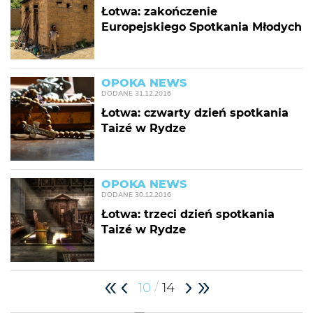
Łotwa: zakończenie
Europejskiego Spotkania Młodych
OPOKA NEWS
DODANE
31.12.2016
Łotwa: czwarty dzień spotkania
Taizé w Rydze
OPOKA NEWS
DODANE
30.12.2016
Łotwa: trzeci dzień spotkania
Taizé w Rydze
/
10
14