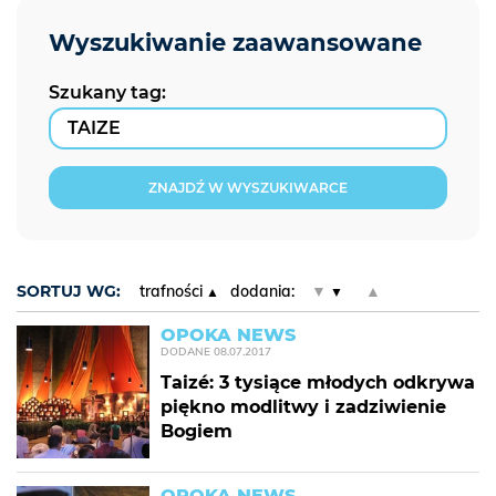
Szukany tag:
ZNAJDŹ W WYSZUKIWARCE
SORTUJ WG:
trafności
dodania:
▼
▲
OPOKA NEWS
DODANE
08.07.2017
Taizé: 3 tysiące młodych odkrywa
piękno modlitwy i zadziwienie
Bogiem
OPOKA NEWS