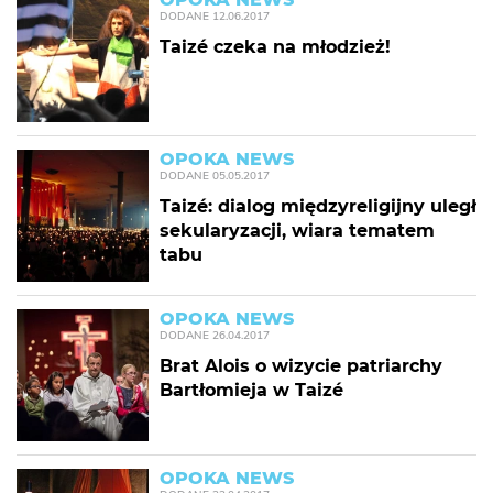
DODANE
12.06.2017
Taizé czeka na młodzież!
OPOKA NEWS
DODANE
05.05.2017
Taizé: dialog międzyreligijny uległ
sekularyzacji, wiara tematem
tabu
OPOKA NEWS
DODANE
26.04.2017
Brat Alois o wizycie patriarchy
Bartłomieja w Taizé
OPOKA NEWS