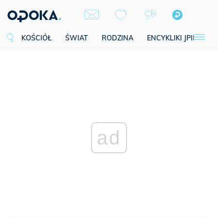
KOŚCIÓŁ
ŚWIAT
RODZINA
ENCYKLIKI JPII
SE
ad