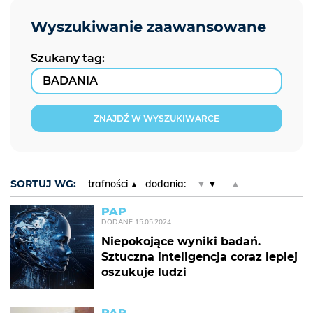
Szukany tag:
ZNAJDŹ W WYSZUKIWARCE
SORTUJ WG:
trafności
dodania:
▼
▲
PAP
DODANE
15.05.2024
Niepokojące wyniki badań.
Sztuczna inteligencja coraz lepiej
oszukuje ludzi
PAP