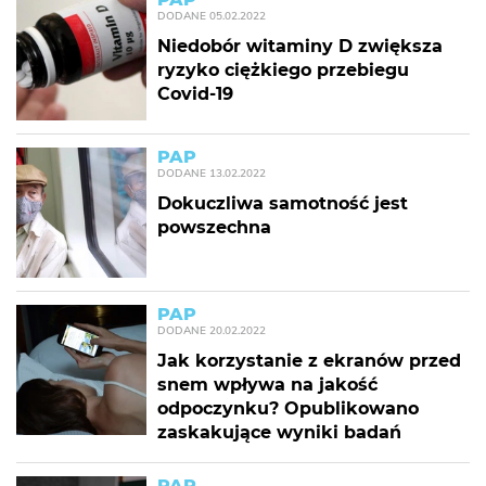
DODANE
05.02.2022
Niedobór witaminy D zwiększa
ryzyko ciężkiego przebiegu
Covid-19
PAP
DODANE
13.02.2022
Dokuczliwa samotność jest
powszechna
PAP
DODANE
20.02.2022
Jak korzystanie z ekranów przed
snem wpływa na jakość
odpoczynku? Opublikowano
zaskakujące wyniki badań
PAP