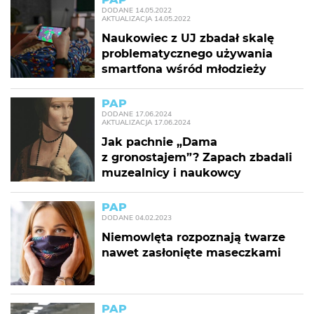
DODANE
14.05.2022
AKTUALIZACJA
14.05.2022
Naukowiec z UJ zbadał skalę
problematycznego używania
smartfona wśród młodzieży
PAP
DODANE
17.06.2024
AKTUALIZACJA
17.06.2024
Jak pachnie „Dama
z gronostajem”? Zapach zbadali
muzealnicy i naukowcy
PAP
DODANE
04.02.2023
Niemowlęta rozpoznają twarze
nawet zasłonięte maseczkami
PAP