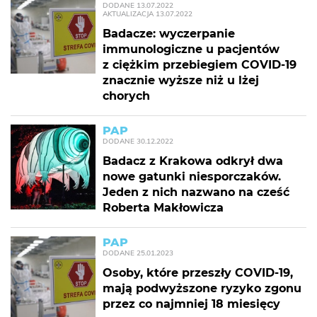
DODANE
13.07.2022
AKTUALIZACJA
13.07.2022
Badacze: wyczerpanie
immunologiczne u pacjentów
z ciężkim przebiegiem COVID-19
znacznie wyższe niż u lżej
chorych
PAP
DODANE
30.12.2022
Badacz z Krakowa odkrył dwa
nowe gatunki niesporczaków.
Jeden z nich nazwano na cześć
Roberta Makłowicza
PAP
DODANE
25.01.2023
Osoby, które przeszły COVID-19,
mają podwyższone ryzyko zgonu
przez co najmniej 18 miesięcy