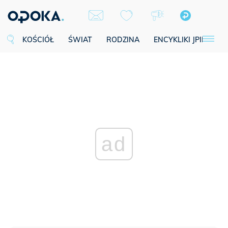
KOŚCIÓŁ
ŚWIAT
RODZINA
ENCYKLIKI JPII
SE
ad