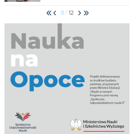
/
8
12