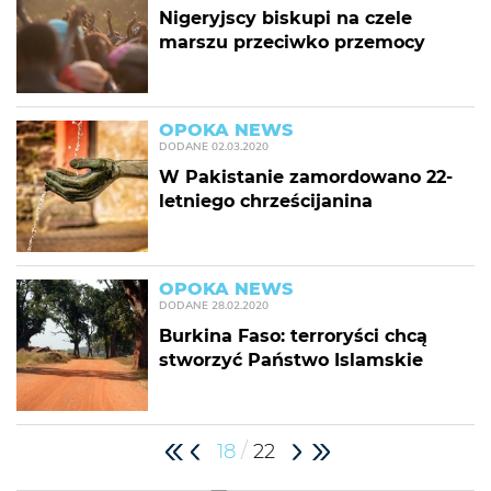
Nigeryjscy biskupi na czele
marszu przeciwko przemocy
OPOKA NEWS
DODANE
02.03.2020
W Pakistanie zamordowano 22-
letniego chrześcijanina
OPOKA NEWS
DODANE
28.02.2020
Burkina Faso: terroryści chcą
stworzyć Państwo Islamskie
/
18
22