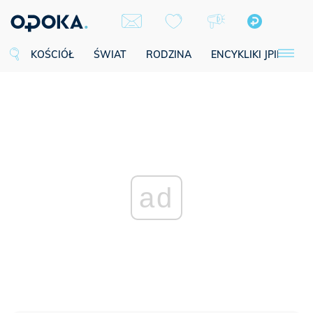
KOŚCIÓŁ
ŚWIAT
RODZINA
ENCYKLIKI JPII
SE
ad