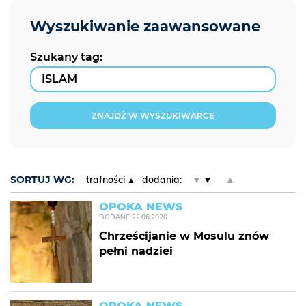
Szukany tag:
ZNAJDŹ W WYSZUKIWARCE
SORTUJ WG:
trafności
dodania:
▼
▲
OPOKA NEWS
DODANE
22.06.2020
Chrześcijanie w Mosulu znów
pełni nadziei
OPOKA NEWS