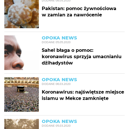
DODANE
08.05.2020
Pakistan: pomoc żywnościowa
w zamian za nawrócenie
OPOKA NEWS
DODANE
05.05.2020
Sahel błaga o pomoc:
koronawirus sprzyja umacnianiu
dżihadystów
OPOKA NEWS
DODANE
06.03.2020
Koronawirus: najświętsze miejsce
islamu w Mekce zamknięte
OPOKA NEWS
DODANE
05.03.2020