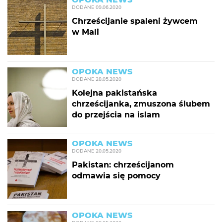
DODANE
09.06.2020
Chrześcijanie spaleni żywcem
w Mali
OPOKA NEWS
DODANE
28.05.2020
Kolejna pakistańska
chrześcijanka, zmuszona ślubem
do przejścia na islam
OPOKA NEWS
DODANE
20.05.2020
Pakistan: chrześcijanom
odmawia się pomocy
OPOKA NEWS