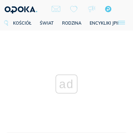
KOŚCIÓŁ
ŚWIAT
RODZINA
ENCYKLIKI JPII
SE
ad