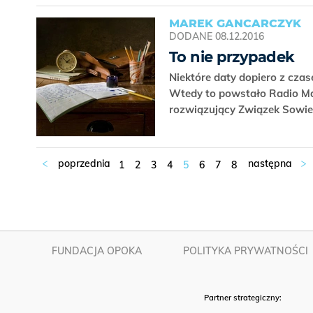
MAREK GANCARCZYK
DODANE
08.12.2016
To nie przypadek
Niektóre daty dopiero z czas
Wtedy to powstało Radio Mar
rozwiązujący Związek Sowi
1
2
3
4
5
6
7
8
FUNDACJA OPOKA
POLITYKA PRYWATNOŚCI
Partner strategiczny: