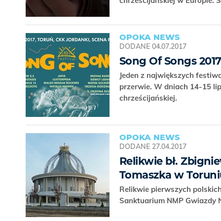
chrześcijańskiej w Europie.
OPOKA NEWS
DODANE
04.07.2017
Song Of Songs 2017
Jeden z największych festiwa
przerwie. W dniach 14-15 li
chrześcijańskiej.
OPOKA NEWS
DODANE
27.04.2017
Relikwie bł. Zbigni
Tomaszka w Toruni
Relikwie pierwszych polskic
Sanktuarium NMP Gwiazdy Now