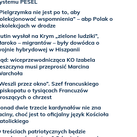
ystemu PESEL
Pielgrzymka nie jest po to, aby
olekcjonować wspomnienia” – abp Polak o
ekolekcjach w drodze
utin wysłał na Krym „zielone ludziki”,
aroko – migrantów – były dowódca o
ojnie hybrydowej w Hiszpanii
ąd: wiceprzewodnicząca KO Izabela
eszczyna musi przeprosić Marcina
archoła
Weszli przez okno”. Szef francuskiego
piskopatu o tysiącach Francuzów
roszących o chrzest
onad dwie trzecie kardynałów nie zna
aciny, choć jest to oficjalny język Kościoła
atolickiego
 treściach patriotycznych będzie