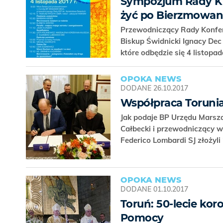
Sympozjum Rady KE
żyć po Bierzmowan
Przewodniczący Rady Konfere
Biskup Świdnicki Ignacy Dec
które odbędzie się 4 listopa
OPOKA NEWS
DODANE
26.10.2017
Współpraca Torunia
Jak podaje BP Urzędu Marsz
Całbecki i przewodniczący w
Federico Lombardi SJ złożyli
OPOKA NEWS
DODANE
01.10.2017
Toruń: 50-lecie kor
Pomocy