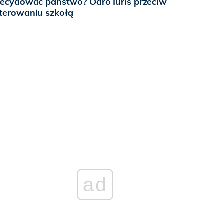
ecydować państwo? Odro Iuris przeciw
terowaniu szkołą
ad