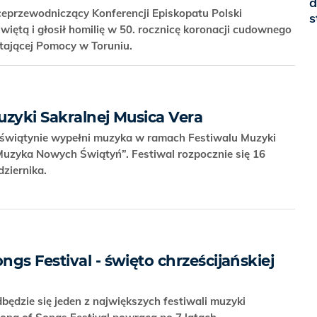
d
eprzewodniczący Konferencji Episkopatu Polski
s
iętą i głosił homilię w 50. rocznicę koronacji cudownego
stającej Pomocy w Toruniu.
Muzyki Sakralnej Musica Vera
e świątynie wypełni muzyka w ramach Festiwalu Muzyki
uzyka Nowych Świątyń”. Festiwal rozpocznie się 16
dziernika.
gs Festival - święto chrześcijańskiej
dbędzie się jeden z największych festiwali muzyki