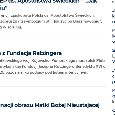
P ds. Apostolstwa Świeckich – „Jak
s
iu”
„
k
ncji Episkopatu Polski ds. Apostolstwa Świeckich,
r
 zaprasza na sympozjum pt. „Jak żyć po Bierzmowaniu”,
da w Toruniu.
P
M
w
S
 z Fundacją Ratzingera
L
ałkowskiego woj. Kujawsko-Pomorskiego marszałek Piotr
W
atykańskiej Fundacji Josepha Ratzingera Benedykta XVI o.
„
 25 października podpisy pod listem intencyjnym.
e
p
P
ł
k
onacji obrazu Matki Bożej Nieustającej
O