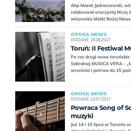
Abp Marek Jędraszewski, wic
celebrował uroczystą Mszę św
wizerunku Matki Bożej Nieu
OPOKA NEWS
DODANE
18.08.2017
Toruń: II Festiwal 
Po raz drugi nowe toruński
Sakralnej MUSICA VERA - „M
września i potrwa do 15 paź
OPOKA NEWS
DODANE
12.07.2017
Powraca Song of Son
muzyki
Już 14 i 15 lipca w Toruniu o