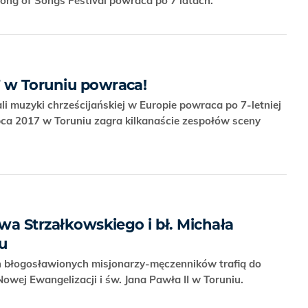
 Song of Songs Festival powraca po 7 latach.
 w Toruniu powraca!
li muzyki chrześcijańskiej w Europie powraca po 7-letniej
pca 2017 w Toruniu zagra kilkanaście zespołów sceny
ewa Strzałkowskiego i bł. Michała
u
h błogosławionych misjonarzy-męczenników trafią do
ej Ewangelizacji i św. Jana Pawła II w Toruniu.