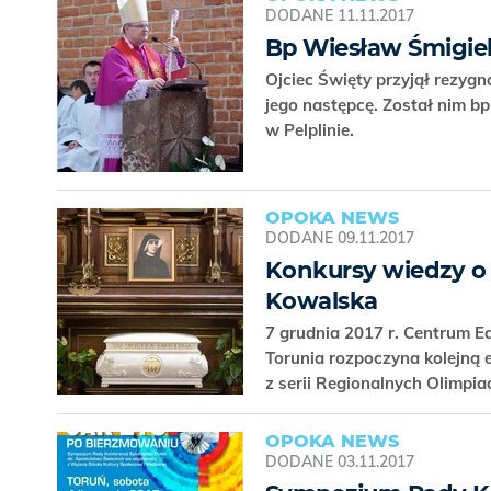
DODANE
11.11.2017
Bp Wiesław Śmigie
Ojciec Święty przyjął rezyg
jego następcę. Został nim 
w Pelplinie.
OPOKA NEWS
DODANE
09.11.2017
Konkursy wiedzy o 
Kowalska
7 grudnia 2017 r. Centrum Ed
Torunia rozpoczyna kolejną 
z serii Regionalnych Olimpi
OPOKA NEWS
DODANE
03.11.2017