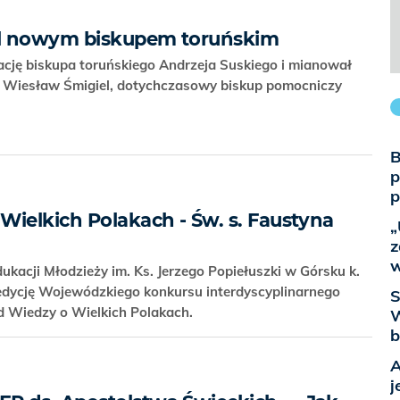
l nowym biskupem toruńskim
nację biskupa toruńskiego Andrzeja Suskiego i mianował
bp Wiesław Śmigiel, dotychczasowy biskup pomocniczy
B
p
p
Wielkich Polakach - Św. s. Faustyna
„
z
w
ukacji Młodzieży im. Ks. Jerzego Popiełuszki w Górsku k.
edycję Wojewódzkiego konkursu interdyscyplinarnego
S
ad Wiedzy o Wielkich Polakach.
W
b
A
j