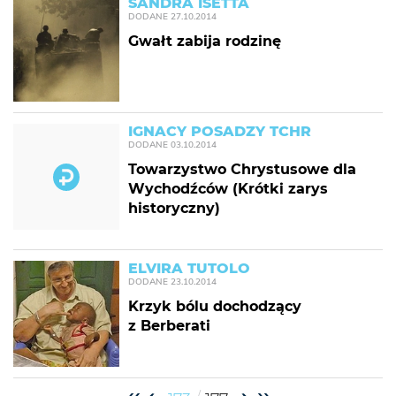
SANDRA ISETTA
DODANE
27.10.2014
Gwałt zabija rodzinę
IGNACY POSADZY TCHR
DODANE
03.10.2014
Towarzystwo Chrystusowe dla
Wychodźców (Krótki zarys
historyczny)
ELVIRA TUTOLO
DODANE
23.10.2014
Krzyk bólu dochodzący
z Berberati