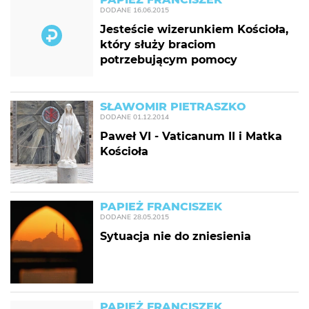
DODANE
16.06.2015
Jesteście wizerunkiem Kościoła,
który służy braciom
potrzebującym pomocy
SŁAWOMIR PIETRASZKO
DODANE
01.12.2014
Paweł VI - Vaticanum II i Matka
Kościoła
PAPIEŻ FRANCISZEK
DODANE
28.05.2015
Sytuacja nie do zniesienia
PAPIEŻ FRANCISZEK