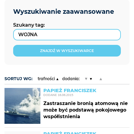
Szukany tag:
ZNAJDŹ W WYSZUKIWARCE
SORTUJ WG:
trafności
dodania:
▼
▲
PAPIEŻ FRANCISZEK
DODANE
16.06.2015
Zastraszanie bronią atomową nie
może być podstawą pokojowego
współistnienia
PAPIEŻ FRANCISZEK