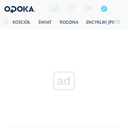
KOŚCIÓŁ
ŚWIAT
RODZINA
ENCYKLIKI JPII
SE
ad