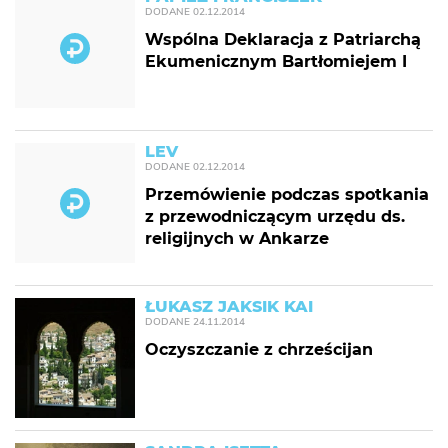
DODANE
02.12.2014
Wspólna Deklaracja z Patriarchą
Ekumenicznym Bartłomiejem I
LEV
DODANE
02.12.2014
Przemówienie podczas spotkania
z przewodniczącym urzędu ds.
religijnych w Ankarze
ŁUKASZ JAKSIK KAI
DODANE
24.11.2014
Oczyszczanie z chrześcijan