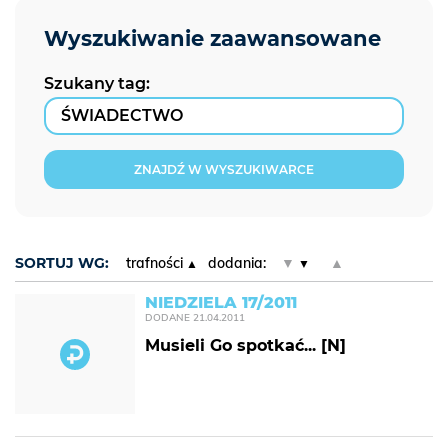
Szukany tag:
ZNAJDŹ W WYSZUKIWARCE
SORTUJ WG:
trafności
dodania:
▼
▲
NIEDZIELA 17/2011
DODANE
21.04.2011
Musieli Go spotkać... [N]