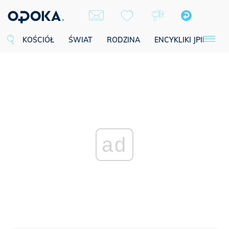
KOŚCIÓŁ
ŚWIAT
RODZINA
ENCYKLIKI JPII
SE
ad