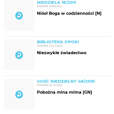
NIEDZIELA 18/2011
DODANE
28.04.2011
Niósł Boga w codzienności [N]
BIBLIOTEKA OPOKI
DODANE
22.12.2010
Niezwykłe świadectwo
GOŚĆ NIEDZIELNY 48/2010
DODANE
03.12.2010
Pobożna mina mima [GN]