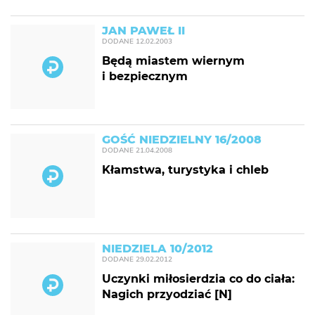
JAN PAWEŁ II
DODANE
12.02.2003
Będą miastem wiernym
i bezpiecznym
GOŚĆ NIEDZIELNY 16/2008
DODANE
21.04.2008
Kłamstwa, turystyka i chleb
NIEDZIELA 10/2012
DODANE
29.02.2012
Uczynki miłosierdzia co do ciała:
Nagich przyodziać [N]