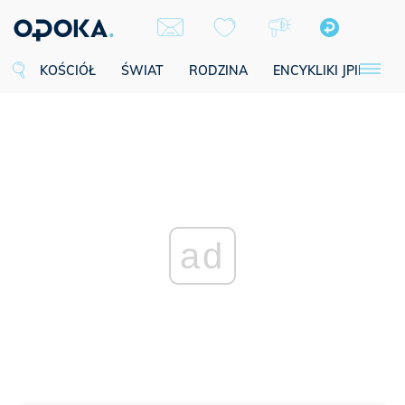
KOŚCIÓŁ
ŚWIAT
RODZINA
ENCYKLIKI JPII
SE
ad