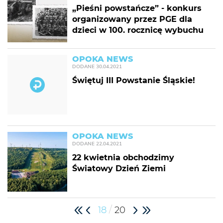
„Pieśni powstańcze” - konkurs
organizowany przez PGE dla
dzieci w 100. rocznicę wybuchu
OPOKA NEWS
DODANE
30.04.2021
Świętuj III Powstanie Śląskie!
OPOKA NEWS
DODANE
22.04.2021
22 kwietnia obchodzimy
Światowy Dzień Ziemi
/
18
20