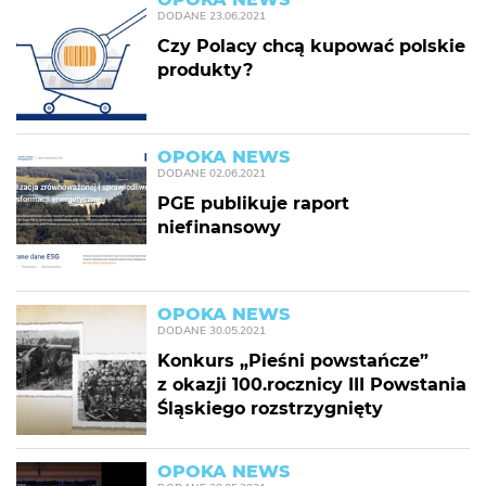
DODANE
23.06.2021
Czy Polacy chcą kupować polskie
produkty?
OPOKA NEWS
DODANE
02.06.2021
PGE publikuje raport
niefinansowy
OPOKA NEWS
DODANE
30.05.2021
Konkurs „Pieśni powstańcze”
z okazji 100.rocznicy III Powstania
Śląskiego rozstrzygnięty
OPOKA NEWS