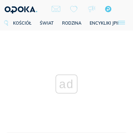
KOŚCIÓŁ
ŚWIAT
RODZINA
ENCYKLIKI JPII
SE
ad