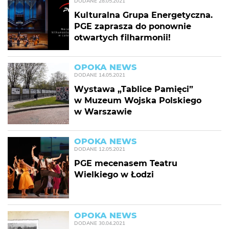
DODANE
28.05.2021
Kulturalna Grupa Energetyczna.
PGE zaprasza do ponownie
otwartych filharmonii!
OPOKA NEWS
DODANE
14.05.2021
Wystawa „Tablice Pamięci”
w Muzeum Wojska Polskiego
w Warszawie
OPOKA NEWS
DODANE
12.05.2021
PGE mecenasem Teatru
Wielkiego w Łodzi
OPOKA NEWS
DODANE
30.04.2021