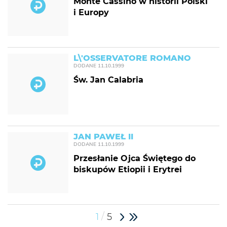
Monte Cassino w historii Polski
i Europy
L\'OSSERVATORE ROMANO
DODANE
11.10.1999
Św. Jan Calabria
JAN PAWEŁ II
DODANE
11.10.1999
Przesłanie Ojca Świętego do
biskupów Etiopii i Erytrei
/
1
5