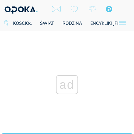
KOŚCIÓŁ
ŚWIAT
RODZINA
ENCYKLIKI JPII
SE
ad