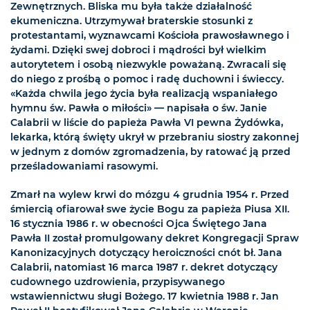
Zewnętrznych. Bliska mu była także działalność
ekumeniczna. Utrzymywał braterskie stosunki z
protestantami, wyznawcami Kościoła prawosławnego i
żydami. Dzięki swej dobroci i mądrości był wielkim
autorytetem i osobą niezwykle poważaną. Zwracali się
do niego z prośbą o pomoc i radę duchowni i świeccy.
«Każda chwila jego życia była realizacją wspaniałego
hymnu św. Pawła o miłości» — napisała o św. Janie
Calabrii w liście do papieża Pawła VI pewna Żydówka,
lekarka, którą święty ukrył w przebraniu siostry zakonnej
w jednym z domów zgromadzenia, by ratować ją przed
prześladowaniami rasowymi.
Zmarł na wylew krwi do mózgu 4 grudnia 1954 r. Przed
śmiercią ofiarował swe życie Bogu za papieża Piusa XII.
16 stycznia 1986 r. w obecności Ojca Świętego Jana
Pawła II został promulgowany dekret Kongregacji Spraw
Kanonizacyjnych dotyczący heroiczności cnót bł. Jana
Calabrii, natomiast 16 marca 1987 r. dekret dotyczący
cudownego uzdrowienia, przypisywanego
wstawiennictwu sługi Bożego. 17 kwietnia 1988 r. Jan