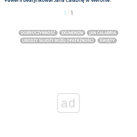
Paweł II beatyfikował Jana Calabrię w Weronie.
/
1
1
DOBROCZYNNOŚĆ
EKUMENIZM
JAN CALABRIA
UBODZY SŁUDZY BOŻEJ OPATRZNOŚCI
ŚWIĘTY
ad