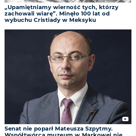
„Upamiętniamy wierność tych, którzy
zachowali wiarę”. Minęło 100 lat od
wybuchu Cristiady w Meksyku
Senat nie poparł Mateusza Szpytmy.
Współtwórca muzeum w Markowej nie