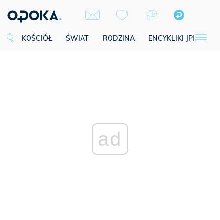
KOŚCIÓŁ
ŚWIAT
RODZINA
ENCYKLIKI JPII
SE
ad