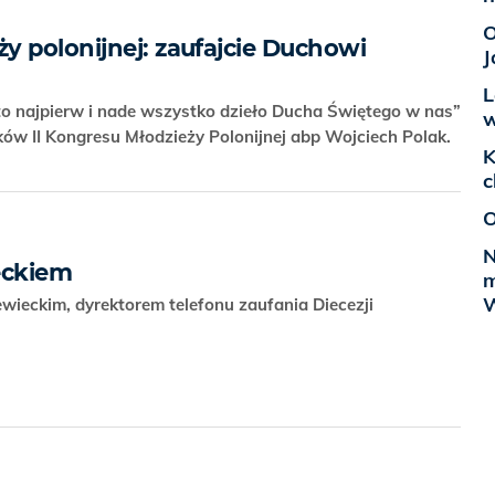
O
y polonijnej: zaufajcie Duchowi
J
L
to najpierw i nade wszystko dzieło Ducha Świętego w nas”
w
ków II Kongresu Młodzieży Polonijnej abp Wojciech Polak.
K
c
O
N
ieckiem
m
W
ieckim, dyrektorem telefonu zaufania Diecezji