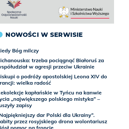
NOWOŚCI W SERWISIE
iedy Bóg milczy
ichanouska: trzeba pociągnąć Białoruś za
spółudział w agresji przeciw Ukrainie
iskupi o podróży apostolskiej Leona XIV do
rancji: wielka radość
ekolekcje kapłańskie w Tyńcu na kanwie
ycia „największego polskiego mistyka” –
uszyły zapisy
Najpiękniejszy dar Polski dla Ukrainy”.
abity przez rosyjskiego drona wolontariusz
iósł pomoc na froncie