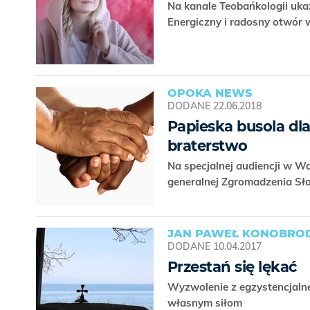
Na kanale Teobańkologii ukaz
Energiczny i radosny otwór
OPOKA NEWS
DODANE
22.06.2018
Papieska busola dla
braterstwo
Na specjalnej audiencji w Wa
generalnej Zgromadzenia S
JAN PAWEŁ KONOBROD
DODANE
10.04.2017
Przestań się lękać
Wyzwolenie z egzystencjalne
własnym siłom