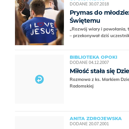
DODANE
30.07.2018
Prymas do młodzież
Świętemu
„Rozwój wiary i powołania, 
– przekonywał dziś uczestni
BIBLIOTEKA OPOKI
DODANE
04.12.2007
Miłość stała się Dz
Rozmowa z ks. Markiem Dziew
Radomskiej
ANITA ZDROJEWSKA
DODANE
20.07.2001