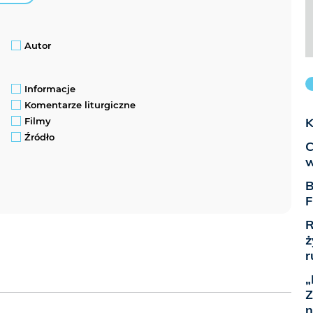
Autor
Informacje
Komentarze liturgiczne
K
Filmy
Źródło
C
w
B
F
R
ż
r
„
Z
n