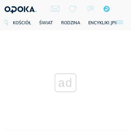
KOŚCIÓŁ
ŚWIAT
RODZINA
ENCYKLIKI JPII
SE
ad