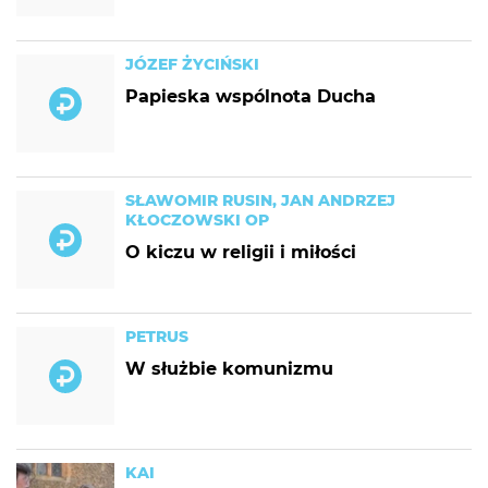
JÓZEF ŻYCIŃSKI
Papieska wspólnota Ducha
SŁAWOMIR RUSIN, JAN ANDRZEJ
KŁOCZOWSKI OP
O kiczu w religii i miłości
PETRUS
W służbie komunizmu
KAI