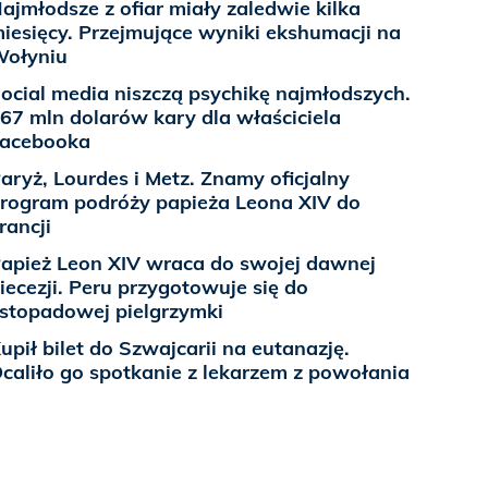
ajmłodsze z ofiar miały zaledwie kilka
iesięcy. Przejmujące wyniki ekshumacji na
ołyniu
ocial media niszczą psychikę najmłodszych.
67 mln dolarów kary dla właściciela
acebooka
aryż, Lourdes i Metz. Znamy oficjalny
rogram podróży papieża Leona XIV do
rancji
apież Leon XIV wraca do swojej dawnej
iecezji. Peru przygotowuje się do
istopadowej pielgrzymki
upił bilet do Szwajcarii na eutanazję.
caliło go spotkanie z lekarzem z powołania