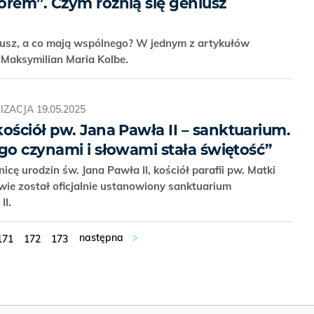
orem”. Czym różnią się geniusz
niusz, a co mają wspólnego? W jednym z artykułów
. Maksymilian Maria Kolbe.
IZACJA
19.05.2025
ościół pw. Jana Pawła II – sanktuarium.
go czynami i słowami stała świętość”
icę urodzin św. Jana Pawła II, kościół parafii pw. Matki
wie został oficjalnie ustanowiony sanktuarium
II.
171
172
173