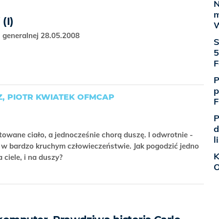
N
m
(I)
W
 generalnej 28.05.2008
S
5
F
P
p
, PIOTR KWIATEK OFMCAP
F
P
d
wane ciało, a jednocześnie chorą duszę. I odwrotnie -
l
 w bardzo kruchym człowieczeństwie. Jak pogodzić jedno
K
 ciele, i na duszy?
O