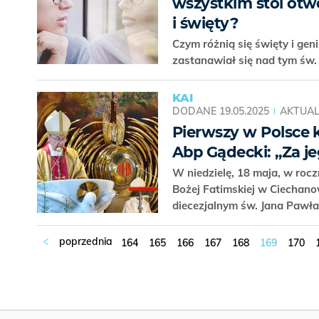
wszystkim stoi otw
i święty?
Czym różnią się święty i ge
zastanawiał się nad tym św
KAI
DODANE
19.05.2025
AKTUAL
Pierwszy w Polsce k
Abp Gądecki: „Za je
W niedzielę, 18 maja, w roczn
Bożej Fatimskiej w Ciechano
diecezjalnym św. Jana Pawła 
164
165
166
167
168
169
170