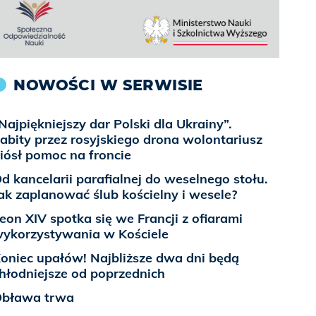
NOWOŚCI W SERWISIE
Najpiękniejszy dar Polski dla Ukrainy”.
abity przez rosyjskiego drona wolontariusz
iósł pomoc na froncie
d kancelarii parafialnej do weselnego stołu.
ak zaplanować ślub kościelny i wesele?
eon XIV spotka się we Francji z ofiarami
ykorzystywania w Kościele
oniec upałów! Najbliższe dwa dni będą
hłodniejsze od poprzednich
bława trwa