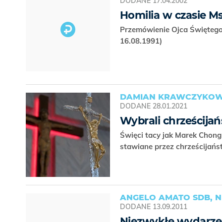
DODANE
17.04.2002
Homilia w czasie M
Przemówienie Ojca Świętego 
16.08.1991)
DAMIAN KRAWCZYKOWS
DODANE
28.01.2021
Wybrali chrześcija
Święci tacy jak Marek Chong
stawiane przez chrześcijańs
ANGELO AMATO SDB, N
DODANE
13.09.2011
Niezwykłe wydarze