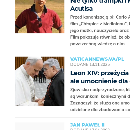
Nie tylko trampki i
Acutisa
Przed kanonizacją bł. Carlo
film „Chłopiec z Mediolanu”,
jego matki, nauczyciela oraz
Film pokazuje również, że o
powszechną wiedzę o nim.
VATICANNEWS.VA/PL
DODANE
13.11.2025
Leon XIV: przeżycia 
ale umocnienie dla 
Zjawiska nadprzyrodzone, kt
są warunkami koniecznymi do
Zaznaczył, że służą one umocn
udzielone dla zbudowania ca
JAN PAWEŁ II