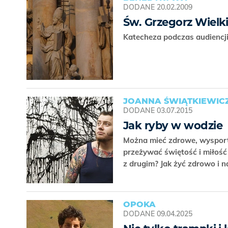
DODANE
20.02.2009
Św. Grzegorz Wielki 
Katecheza podczas audiencji
JOANNA ŚWIĄTKIEWICZ
DODANE
03.07.2015
Jak ryby w wodzie
Można mieć zdrowe, wysporto
przeżywać świętość i miłość
z drugim? Jak żyć zdrowo i na
OPOKA
DODANE
09.04.2025