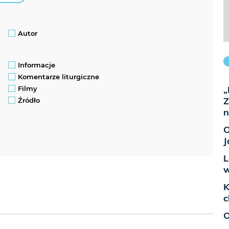
Autor
Informacje
Komentarze liturgiczne
„
Filmy
Z
Źródło
n
O
J
L
w
K
c
O