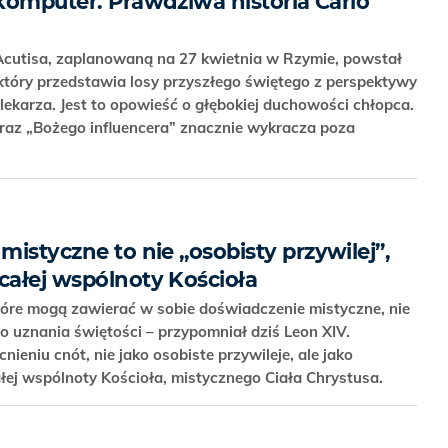
 komputer. Prawdziwa historia Carlo
 Acutisa, zaplanowaną na 27 kwietnia w Rzymie, powstał
 który przedstawia losy przyszłego świętego z perspektywy
 lekarza. Jest to opowieść o głębokiej duchowości chłopca.
braz „Bożego influencera” znacznie wykracza poza
mistyczne to nie „osobisty przywilej”,
całej wspólnoty Kościoła
óre mogą zawierać w sobie doświadczenie mistyczne, nie
 uznania świętości – przypomniał dziś Leon XIV.
ieniu cnót, nie jako osobiste przywileje, ale jako
łej wspólnoty Kościoła, mistycznego Ciała Chrystusa.