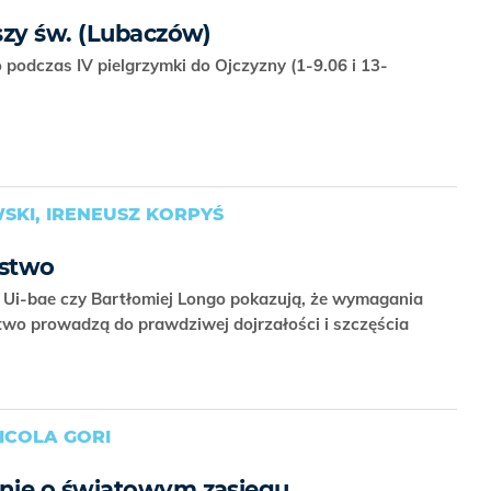
szy św. (Lubaczów)
podczas IV pielgrzymki do Ojczyzny (1-9.06 i 13-
KI, IRENEUSZ KORPYŚ
ństwo
 Ui-bae czy Bartłomiej Longo pokazują, że wymagania
two prowadzą do prawdziwej dojrzałości i szczęścia
ICOLA GORI
nie o światowym zasięgu