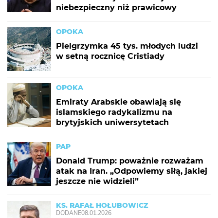
niebezpieczny niż prawicowy
OPOKA
Pielgrzymka 45 tys. młodych ludzi
w setną rocznicę Cristiady
OPOKA
Emiraty Arabskie obawiają się
islamskiego radykalizmu na
brytyjskich uniwersytetach
PAP
Donald Trump: poważnie rozważam
atak na Iran. „Odpowiemy siłą, jakiej
jeszcze nie widzieli”
KS. RAFAŁ HOŁUBOWICZ
DODANE
08.01.2026