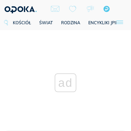
KOŚCIÓŁ
ŚWIAT
RODZINA
ENCYKLIKI JPII
SE
ad