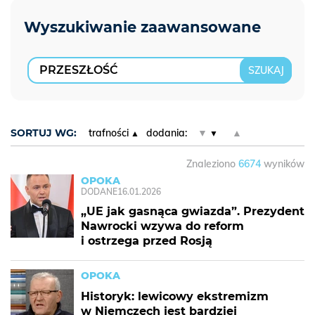
SORTUJ WG:
trafności
dodania:
▼
▲
Znaleziono
6674
wyników
OPOKA
DODANE
16.01.2026
„UE jak gasnąca gwiazda”. Prezydent
Nawrocki wzywa do reform
i ostrzega przed Rosją
OPOKA
Historyk: lewicowy ekstremizm
w Niemczech jest bardziej