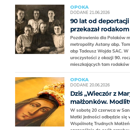
OPOKA
DODANE
21.06.2026
90 lat od deportac
przekazał rodakom
Pozdrowienia dla Polaków m
metropolity Astany abp. Tom
abp Tadeusz Wojda SAC. W l
uroczystości z okazji 90. r
mieszkających tam rodaków o
OPOKA
DODANE
20.06.2026
Dziś „Wieczór z Ma
małżonków. Modlit
W sobotę 20 czerwca w Sankt
Matki Jedności odbędzie si
Wspólnotę Trudnych Małżeńs