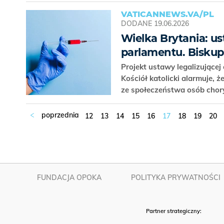
VATICANNEWS.VA/PL
DODANE
19.06.2026
Wielka Brytania: u
parlamentu. Biskup
Projekt ustawy legalizującej
Kościół katolicki alarmuje, ż
ze społeczeństwa osób chor
12
13
14
15
16
17
18
19
20
FUNDACJA OPOKA
POLITYKA PRYWATNOŚCI
Partner strategiczny: