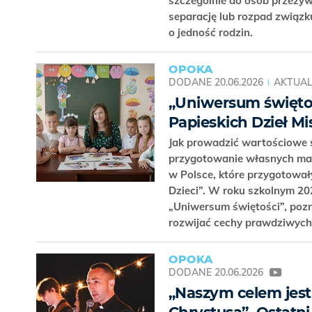
szczególnie do osób przeżyw
separację lub rozpad związku
o jedność rodzin.
OPOKA
DODANE
20.06.2026
AKTUAL
„Uniwersum świętoś
Papieskich Dzieł Mi
Jak prowadzić wartościowe s
przygotowanie własnych mat
w Polsce, które przygotowa
Dzieci”. W roku szkolnym 2
„Uniwersum świętości”, pozna
rozwijać cechy prawdziwych
OPOKA
DODANE
20.06.2026
„Naszym celem jest 