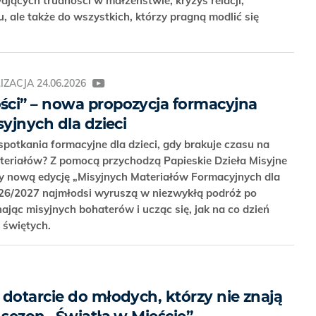
ających trudności w małżeństwie, kryzys relacji,
, ale także do wszystkich, którzy pragną modlić się
IZACJA
24.06.2026
ci” – nowa propozycja formacyjna
syjnych dla dzieci
potkania formacyjne dla dzieci, gdy brakuje czasu na
eriałów? Z pomocą przychodzą Papieskie Dzieła Misyjne
ły nową edycję „Misyjnych Materiałów Formacyjnych dla
026/2027 najmłodsi wyruszą w niezwykłą podróż po
jąc misyjnych bohaterów i ucząc się, jak na co dzień
 świętych.
dotarcie do młodych, którzy nie znają