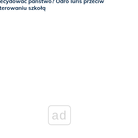
ecydować państwo? Odro Iuris przeciw
terowaniu szkołą
ad