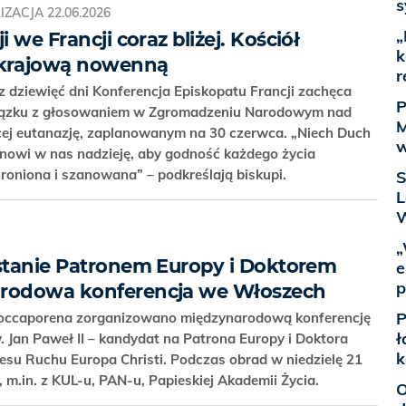
s
IZACJA
22.06.2026
„
i we Francji coraz bliżej. Kościół
k
krajową nowenną
r
z dziewięć dni Konferencja Episkopatu Francji zachęca
P
iązku z głosowaniem w Zgromadzeniu Narodowym nad
M
cej eutanazję, zaplanowanym na 30 czerwca. „Niech Duch
w
dnowi w nas nadzieję, aby godność każdego życia
roniona i szanowana” – podkreślają biskupi.
S
L
W
„
ostanie Patronem Europy i Doktorem
e
p
arodowa konferencja we Włoszech
P
Roccaporena zorganizowano międzynarodową konferencję
ł
Jan Paweł II – kandydat na Patrona Europy i Doktora
k
su Ruchu Europa Christi. Podczas obrad w niedzielę 21
 m.in. z KUL-u, PAN-u, Papieskiej Akademii Życia.
O