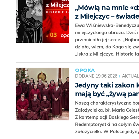
„Mówią na mnie «dz
z Milejczyc – świa
Ewa Wiśniewska-Benedyczuk 
milejczyckiego obrazu. Dziś m
przemieniło jej serce. „Najba
działo, wiem, do Kogo się z
„Iskra z Milejczyc. Historie ł
OPOKA
DODANE
19.06.2026
AKTUAL
Jedyny taki zakon 
mają być „żywą pam
Noszą charakterystyczne bor
Założycielka, bł. Maria Cele
Z kontemplacji Boskiego Ser
Redemptorystki na całym świ
założycielki. W Polsce jedyny