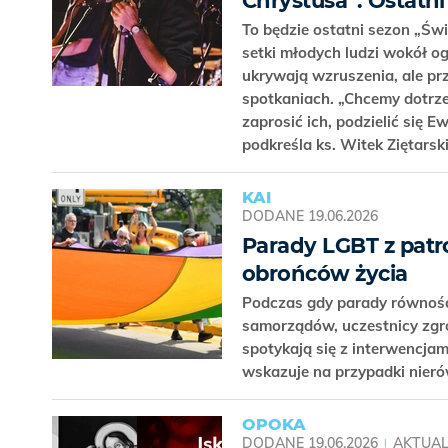
Chrystusa”. Ostatni
To będzie ostatni sezon „Świ
setki młodych ludzi wokół og
ukrywają wzruszenia, ale pr
spotkaniach. „Chcemy dotrze
zaprosić ich, podzielić się 
podkreśla ks. Witek Ziętarsk
KAI
DODANE
19.06.2026
Parady LGBT z patr
obrońców życia
Podczas gdy parady równośc
samorządów, uczestnicy zgro
spotykają się z interwencjami
wskazuje na przypadki nier
OPOKA
DODANE
19.06.2026
AKTUAL