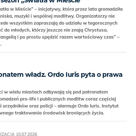
 sezon „Światła w Mieście”
atła w Mieście” – inicjatywy, która przez lata gromadziła
niska, muzyki i wspólnej modlitwy. Organizatorzy nie
zede wszystkim zapraszają do udziału w tegorocznych
ć do młodych, którzy jeszcze nie znają Chrystusa,
Ewangelią i po prostu spędzić razem wartościowy czas” –
i.
onatem władz. Ordo Iuris pyta o prawa
i w wielu miastach odbywają się pod patronatem
madzeń pro-life i publicznych modlitw coraz częściej
 urzędników oraz policji – alarmuje Ordo Iuris. Instytut
ównego traktowania środowisk broniących życia.
IZACJA
10.07.2026