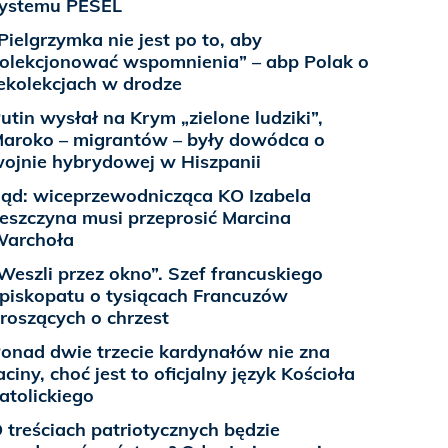
ystemu PESEL
Pielgrzymka nie jest po to, aby
olekcjonować wspomnienia” – abp Polak o
ekolekcjach w drodze
utin wysłał na Krym „zielone ludziki”,
aroko – migrantów – były dowódca o
ojnie hybrydowej w Hiszpanii
ąd: wiceprzewodnicząca KO Izabela
eszczyna musi przeprosić Marcina
archoła
Weszli przez okno”. Szef francuskiego
piskopatu o tysiącach Francuzów
roszących o chrzest
onad dwie trzecie kardynałów nie zna
aciny, choć jest to oficjalny język Kościoła
atolickiego
 treściach patriotycznych będzie