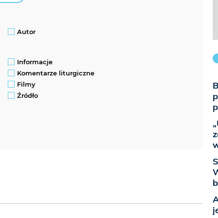
Autor
Informacje
Komentarze liturgiczne
B
Filmy
p
Źródło
p
„
z
w
S
W
b
A
j