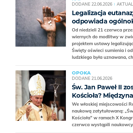
DODANE
22.06.2026
AKTUAL
Legalizacja eutanazj
odpowiada ogólno
Od niedzieli 21 czerwca prze
wiernych do modlitwy w zw
projektem ustawy legalizują
Święty oświeci sumienia i o
ludzkiego była uznawana, ch
OPOKA
DODANE
21.06.2026
Św. Jan Paweł II z
Kościoła? Międzyn
We włoskiej miejscowości 
naukową zatytułowaną: „Św. 
Kościoła" w ramach X Kongre
czerwca wystąpili naukowcy,