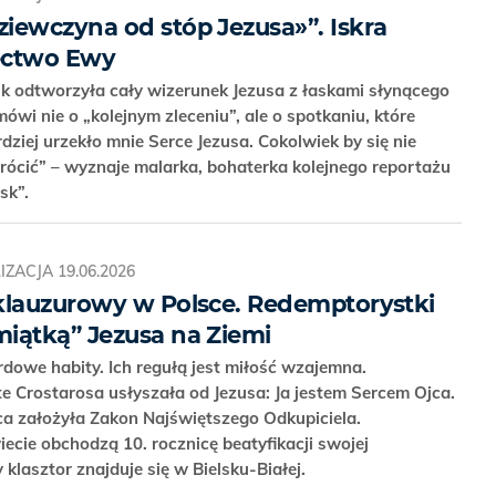
iewczyna od stóp Jezusa»”. Iskra
dectwo Ewy
odtworzyła cały wizerunek Jezusa z łaskami słynącego
ówi nie o „kolejnym zleceniu”, ale o spotkaniu, które
rdziej urzekło mnie Serce Jezusa. Cokolwiek by się nie
wrócić” – wyznaje malarka, bohaterka kolejnego reportażu
ask”.
IZACJA
19.06.2026
klauzurowy w Polsce. Redemptorystki
iątką” Jezusa na Ziemi
dowe habity. Ich regułą jest miłość wzajemna.
ste Crostarosa usłyszała od Jezusa: Ja jestem Sercem Ojca.
ca założyła Zakon Najświętszego Odkupiciela.
ecie obchodzą 10. rocznicę beatyfikacji swojej
 klasztor znajduje się w Bielsku-Białej.