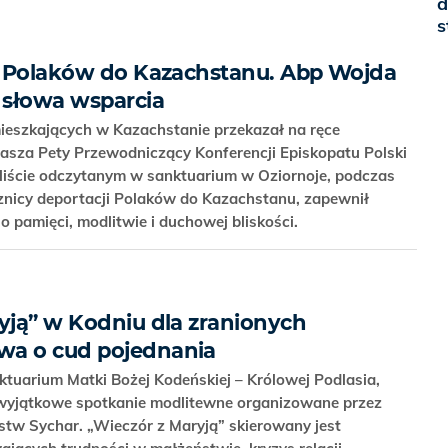
d
s
ji Polaków do Kazachstanu. Abp Wojda
 słowa wsparcia
ieszkających w Kazachstanie przekazał na ręce
asza Pety Przewodniczący Konferencji Episkopatu Polski
iście odczytanym w sanktuarium w Oziornoje, podczas
ocznicy deportacji Polaków do Kazachstanu, zapewnił
 pamięci, modlitwie i duchowej bliskości.
ryją” w Kodniu dla zranionych
wa o cud pojednania
uarium Matki Bożej Kodeńskiej – Królowej Podlasia,
ę wyjątkowe spotkanie modlitewne organizowane przez
tw Sychar. „Wieczór z Maryją” skierowany jest