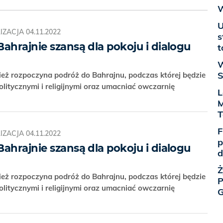
W
U
IZACJA
04.11.2022
s
ahrajnie szansą dla pokoju i dialogu
t
W
S
eż rozpoczyna podróż do Bahrajnu, podczas której będzie
itycznymi i religijnymi oraz umacniać owczarnię
L
M
T
F
IZACJA
04.11.2022
p
ahrajnie szansą dla pokoju i dialogu
d
Ż
eż rozpoczyna podróż do Bahrajnu, podczas której będzie
P
itycznymi i religijnymi oraz umacniać owczarnię
G