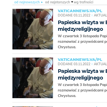
od najnowszych
od najstarszych
wg trafności
VATICANNEWS.VA/PL
DODANE
03.11.2022
AKTUAL
Papieska wizyta w B
międzyreligijnego
W czwartek 3 listopada Papi
rozmawiać z przywódcami pol
Chrystusa.
VATICANNEWS.VA/PL
DODANE
03.11.2022
AKTUAL
Papieska wizyta w B
międzyreligijnego
W czwartek 3 listopada Papi
rozmawiać z przywódcami pol
Chrystusa.