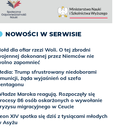
NOWOŚCI W SERWISIE
ołd dla ofiar rzezi Woli. O tej zbrodni
ojennej dokonanej przez Niemców nie
olno zapomnieć
edia: Trump sfrustrowany niedoborami
municji, żąda wyjaśnień od szefa
entagonu
ładze Maroka reagują. Rozpoczęły się
rocesy 86 osób oskarżonych o wywołanie
ryzysu migracyjnego w Ceucie
eon XIV spotka się dziś z tysiącami młodych
 Asyżu