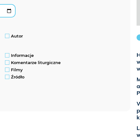
Autor
H
Informacje
w
Komentarze liturgiczne
w
Filmy
Źródło
M
a
P
W
p
k
L
w