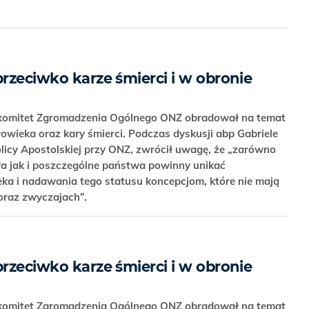
przeciwko karze śmierci i w obronie
 komitet Zgromadzenia Ogólnego ONZ obradował na temat
owieka oraz kary śmierci. Podczas dyskusji abp Gabriele
olicy Apostolskiej przy ONZ, zwrócił uwagę, że „zarówno
 jak i poszczególne państwa powinny unikać
eka i nadawania tego statusu koncepcjom, które nie mają
oraz zwyczajach”.
przeciwko karze śmierci i w obronie
 komitet Zgromadzenia Ogólnego ONZ obradował na temat