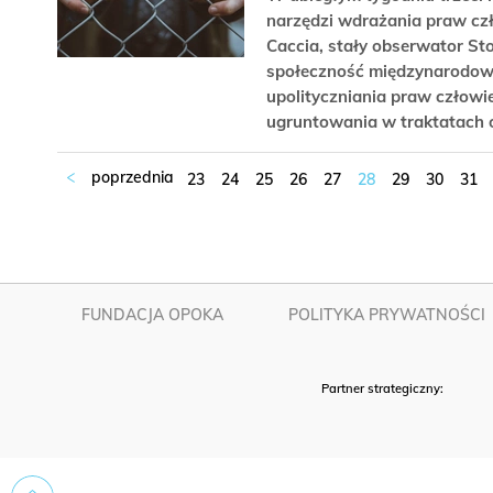
narzędzi wdrażania praw czł
Caccia, stały obserwator St
społeczność międzynarodowa
upolityczniania praw człowi
ugruntowania w traktatach 
23
24
25
26
27
28
29
30
31
FUNDACJA OPOKA
POLITYKA PRYWATNOŚCI
Partner strategiczny: