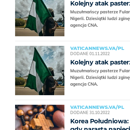
Kolejny atak paster
Muzułmańscy pasterze Fulani
Nigerii. Dziesiątki ludzi zg
agencja CNA.
VATICANNEWS.VA/PL
DODANE
01.11.2022
Kolejny atak paster
Muzułmańscy pasterze Fulani
Nigerii. Dziesiątki ludzi zg
agencja CNA.
VATICANNEWS.VA/PL
DODANE
31.10.2022
Korea Południowa: 
gdy narasta napięc