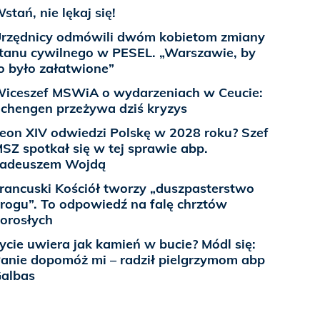
stań, nie lękaj się!
rzędnicy odmówili dwóm kobietom zmiany
tanu cywilnego w PESEL. „Warszawie, by
o było załatwione”
iceszef MSWiA o wydarzeniach w Ceucie:
chengen przeżywa dziś kryzys
eon XIV odwiedzi Polskę w 2028 roku? Szef
SZ spotkał się w tej sprawie abp.
adeuszem Wojdą
rancuski Kościół tworzy „duszpasterstwo
rogu”. To odpowiedź na falę chrztów
orosłych
ycie uwiera jak kamień w bucie? Módl się:
anie dopomóż mi – radził pielgrzymom abp
albas