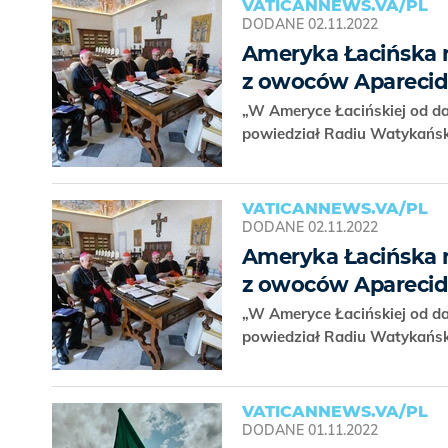
VATICANNEWS.VA/PL
DODANE
02.11.2022
Ameryka Łacińska r
z owoców Apareci
„W Ameryce Łacińskiej od d
powiedział Radiu Watykańsk
VATICANNEWS.VA/PL
DODANE
02.11.2022
Ameryka Łacińska r
z owoców Apareci
„W Ameryce Łacińskiej od d
powiedział Radiu Watykańsk
VATICANNEWS.VA/PL
DODANE
01.11.2022