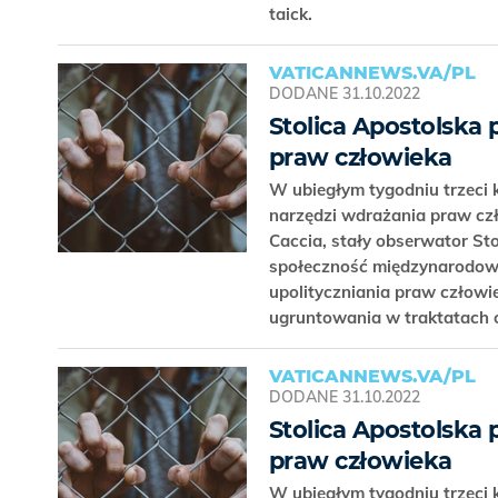
taick.
VATICANNEWS.VA/PL
DODANE
31.10.2022
Stolica Apostolska 
praw człowieka
W ubiegłym tygodniu trzeci
narzędzi wdrażania praw czł
Caccia, stały obserwator St
społeczność międzynarodowa
upolityczniania praw człowi
ugruntowania w traktatach 
VATICANNEWS.VA/PL
DODANE
31.10.2022
Stolica Apostolska 
praw człowieka
W ubiegłym tygodniu trzeci