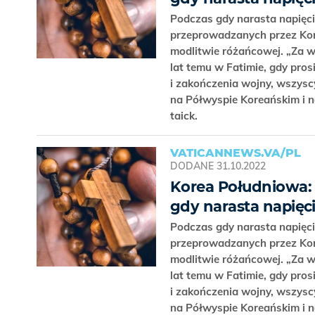
Podczas gdy narasta napięci
przeprowadzanych przez Kore
modlitwie różańcowej. „Za w
lat temu w Fatimie, gdy pros
i zakończenia wojny, wszys
na Półwyspie Koreańskim i n
taick.
VATICANNEWS.VA/PL
DODANE
31.10.2022
Korea Południowa: 
gdy narasta napięc
Podczas gdy narasta napięci
przeprowadzanych przez Kore
modlitwie różańcowej. „Za w
lat temu w Fatimie, gdy pros
i zakończenia wojny, wszys
na Półwyspie Koreańskim i n