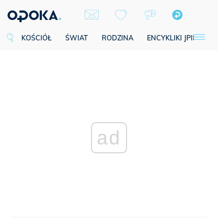
KOŚCIÓŁ
ŚWIAT
RODZINA
ENCYKLIKI JPII
SE
ad